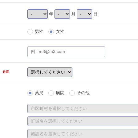
年
月
日
男性
女性
県
必須
薬局
病院
その他
は、「勤務先
選択、直近の
職中）または
さい。