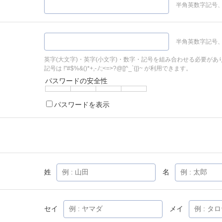
半角英数字記号、
半角英数字記号、
英字(大文字)・英字(小文字)・数字・記号を組み合わせる必要があ
記号は !"#$%&()*+,-./:;<=>?@[]^_`{|}~ が利用できます。
パスワードの安全性
パスワードを表示
姓
名
セイ
メイ