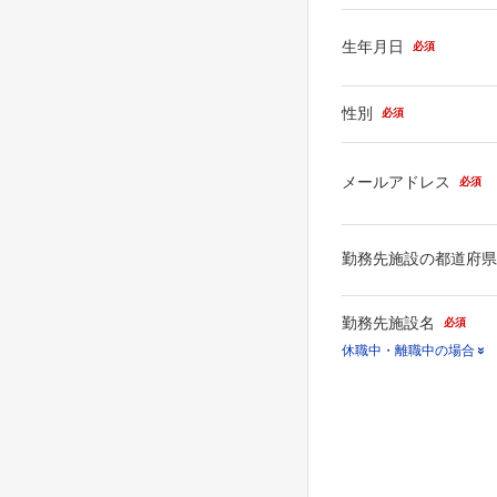
生年月日
必須
性別
必須
メールアドレス
必須
勤務先施設の都道府
勤務先施設名
必須
休職中・離職中の場合
休職中・離職中等の場合
施設名」で「その他」を
勤務先名のあとに、（休
（離職中）とご入力くだ