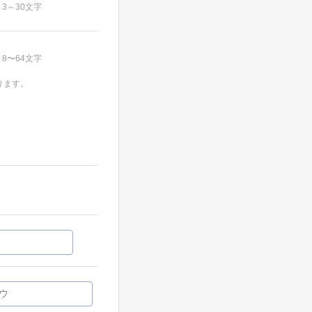
3～30文字
8〜64文字
ります。