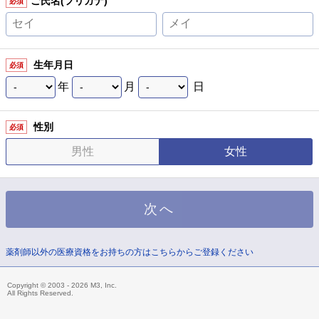
ご氏名(フリガナ)
必須
生年月日
必須
年
月
日
性別
必須
男性
女性
薬剤師以外の医療資格をお持ちの方はこちらからご登録ください
Copyright © 2003 - 2026 M3, Inc.
All Rights Reserved.