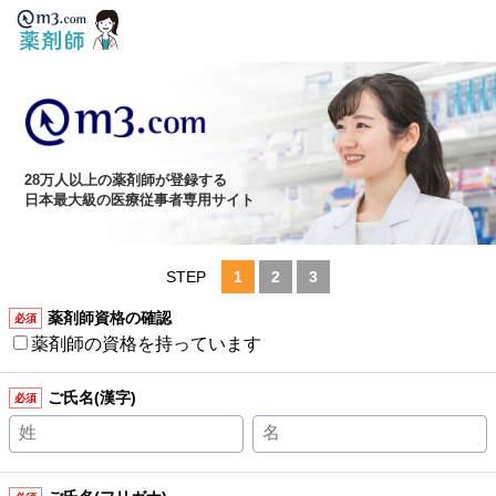
28万人以上の薬剤師が登録する
日本最大級の医療従事者専用サイト
STEP
1
2
3
薬剤師資格の確認
必須
薬剤師の資格を持っています
ご氏名(漢字)
必須