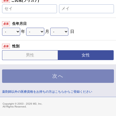
ご氏名(フリガナ)
必須
生年月日
必須
年
月
日
性別
必須
男性
女性
薬剤師以外の医療資格をお持ちの方はこちらからご登録ください
Copyright © 2003 - 2026 M3, Inc.
All Rights Reserved.