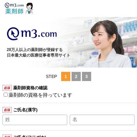
28万人以上の薬剤師が登録する
日本最大級の医療従事者専用サイト
STEP
1
2
3
薬剤師資格の確認
必須
薬剤師の資格を持っています
ご氏名(漢字)
必須