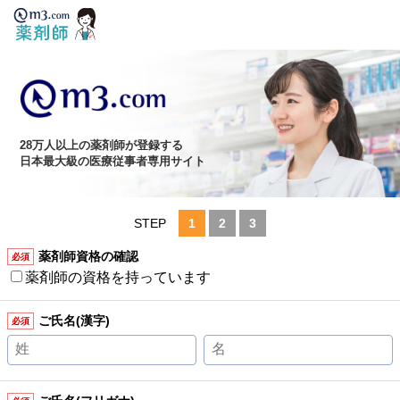
28万人以上の薬剤師が登録する
日本最大級の医療従事者専用サイト
STEP
1
2
3
薬剤師資格の確認
必須
薬剤師の資格を持っています
ご氏名(漢字)
必須