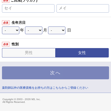
ご氏名(フリガナ)
必須
生年月日
必須
年
月
日
性別
必須
男性
女性
薬剤師以外の医療資格をお持ちの方はこちらからご登録ください
Copyright © 2003 - 2026 M3, Inc.
All Rights Reserved.