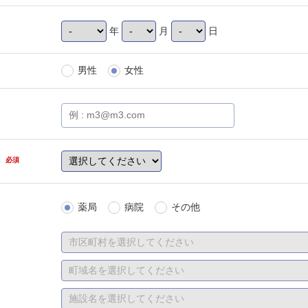
年
月
日
男性
女性
県
必須
薬局
病院
その他
は、「勤務先
選択、直近の
職中）または
さい。