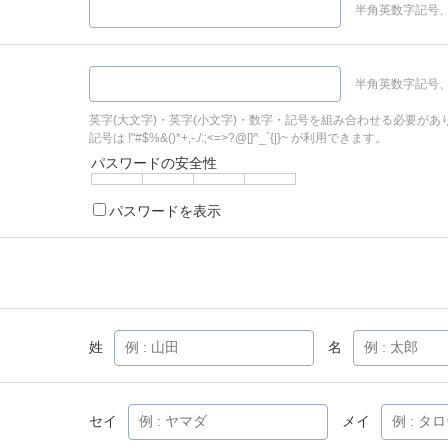
半角英数字記号、
半角英数字記号、
英字(大文字)・英字(小文字)・数字・記号を組み合わせる必要があ
記号は !"#$%&()*+,-./:;<=>?@[]^_`{|}~ が利用できます。
パスワードの安全性
パスワードを表示
姓
名
セイ
メイ