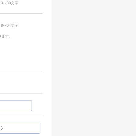
3～30文字
8〜64文字
ります。