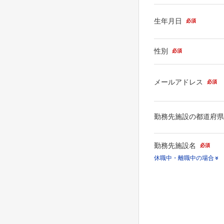
生年月日
必須
性別
必須
メールアドレス
必須
勤務先施設の都道府
勤務先施設名
必須
休職中・離職中の場合
休職中・離職中等の場合
施設名」で「その他」を
勤務先名のあとに、（休
（離職中）とご入力くだ