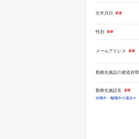
生年月日
必須
性別
必須
メールアドレス
必須
勤務先施設の都道府
勤務先施設名
必須
休職中・離職中の場合
休職中・離職中等の場合
施設名」で「その他」を
勤務先名のあとに、（休
（離職中）とご入力くだ