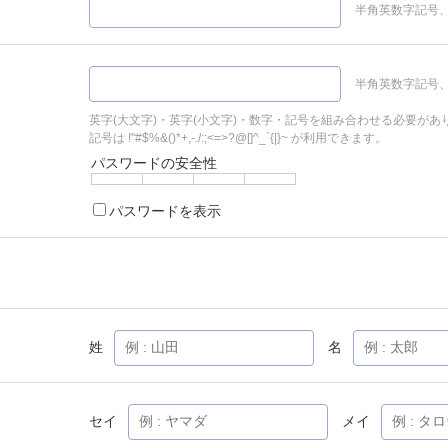
半角英数字記号、
半角英数字記号、
英字(大文字)・英字(小文字)・数字・記号を組み合わせる必要があ
記号は !"#$%&()*+,-./:;<=>?@[]^_`{|}~ が利用できます。
パスワードの安全性
パスワードを表示
姓
名
セイ
メイ