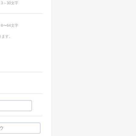
3～30文字
8〜64文字
ります。