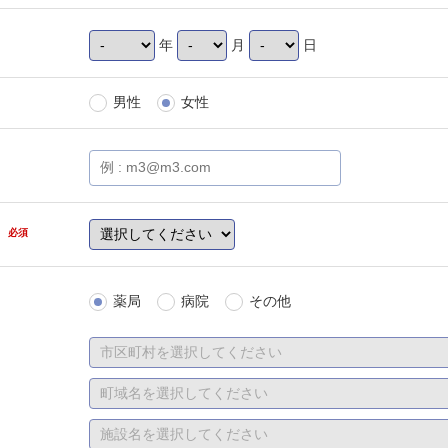
年
月
日
男性
女性
県
必須
薬局
病院
その他
は、「勤務先
選択、直近の
職中）または
さい。