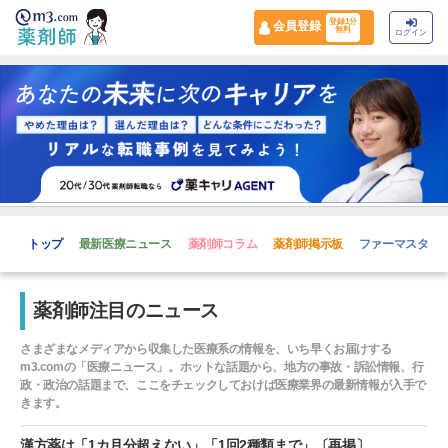
登録1分
会員登録
無料
ログイン
トップ
最新医療ニュース
薬剤師コラム
薬剤師掲示板
ファーマスタイ
薬剤師注目のニュース
さまざまなメディアから収集した医療系の情報を、いち早くお届けする
m3.comの「医療ニュース」。ホットな話題から、地方の事故・訴訟情報、行
政・政治の話題まで、ここをチェックしておけば医療業界の最新情報が入手で
きます。
漢方薬は「1カ月分超えない」「1回2種類まで」〔再掲〕