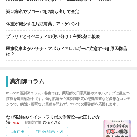
疑い病名でゾコーバを7錠も出して査定
体重が減少する片頭痛薬、アトゲパント
プラリアとイベニティの使い分け！主要5剤比較表
医療従事者がバナナ・アボカドアレルギーに注意すべき原因物品
は？
薬剤師コラム
m3.com薬剤師コラム・特集では、薬剤師の日常業務やスキルアップに役立つ
情報を毎日配信中です。旬な話題から薬剤師限定の意識調査など多彩なコンテ
ンツで、病院・薬局など業種を問わず、すべての薬剤師を応援します。
なぜ混注NG？イントラリポス側管投与の正しい方
法
約8時間前
ひゃくさん
NEW
#副作用
#医薬品情報・DI