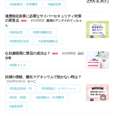
#薬物療法・作用機序
#服薬指導
連携強化加算に必要なサイバーセキュリティ対策
の変更点
約8時間前
薬局のアンテナのてっちゃ
NEW
ん
#薬局経営
#調剤報酬改定
#連携強化加算
#診療報酬改定
Q.妊娠後期に禁忌の成分は？
約8時間前
山口
NEW
佳蓉
#医療クイズ
妊婦の便秘、酸化マグネシウムで効かない時は？
2026年8月5日
りーこ
#医薬品情報・DI
#医療過誤・ヒヤリハット
#疾患・病態
#薬物療法・作用機序
#服薬指導