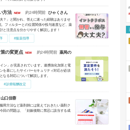
い方法
約24時間前
ひゃくさん
NEW
夫？」と聞かれ、答えに迷った経験はありませ
説。フィルターとの位置関係や投与速度など、薬
計と注意点を分かりやすく解説します！
序
#服薬指導
対策の変更点
約24時間前
薬局の
NEW
ライン」が見直されています。連携強化加算と電
ンを基にしたサイバーセキュリティ対応が必須
となる対応について解説します。
#診療報酬改定
山口佳蓉
服用方法など薬剤師には覚えておきたい薬剤ク
今回の問題は、「妊娠後期に禁忌に該当する成