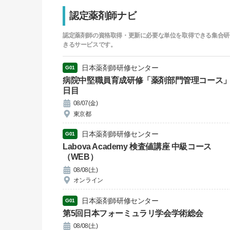
認定薬剤師ナビ
認定薬剤師の資格取得・更新に必要な単位を取得できる集合研
きるサービスです。
日本薬剤師研修センター
G01
病院中堅職員育成研修「薬剤部門管理コース」
日目
08/07(金)
東京都
日本薬剤師研修センター
G01
Labova Academy 検査値講座 中級コース
（WEB）
08/08(土)
オンライン
日本薬剤師研修センター
G01
第5回日本フォーミュラリ学会学術総会
08/08(土)