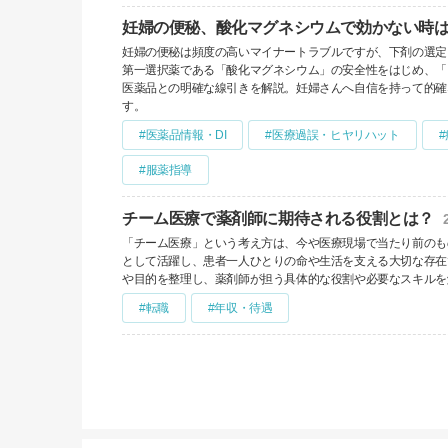
妊婦の便秘、酸化マグネシウムで効かない時
妊婦の便秘は頻度の高いマイナートラブルですが、下剤の選定
第一選択薬である「酸化マグネシウム」の安全性をはじめ、「
医薬品との明確な線引きを解説。妊婦さんへ自信を持って的確
す。
#医薬品情報・DI
#医療過誤・ヒヤリハット
#服薬指導
チーム医療で薬剤師に期待される役割とは？
「チーム医療」という考え方は、今や医療現場で当たり前のも
として活躍し、患者一人ひとりの命や生活を支える大切な存在
や目的を整理し、薬剤師が担う具体的な役割や必要なスキルを
#転職
#年収・待遇