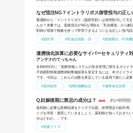
なぜ混注NG？イントラリポス側管投与の正し
看護師から「イントラリポス（脂肪乳剤）は側管投与して大丈
んか？本書では、直接混注がNGな理由を「乳化構造」から解
剤師が現場で根拠を持って即答できるようになる正しい投与設
#副作用
#医薬品情報・DI
#薬物療法・作用機
連携強化加算に必要なサイバーセキュリティ
アンテナのてっちゃん
令和8年6月に「医療情報システムの安全管理に関するガイド
子的調剤情報連携体制整備加算を算定するには、本ガイドライ
です。今回は、これらの点数を算定している薬局で新たに必要
#薬局経営
#調剤報酬改定
#連携強化加算
Q.妊娠後期に禁忌の成分は？
約24時間前
NEW
薬剤師に必要な医療知識をクイズで出題。併用禁忌や副作用、
イズを学習・復習していきましょう。薬剤師が知っておきたい
分はどれか。」です。
#医療クイズ