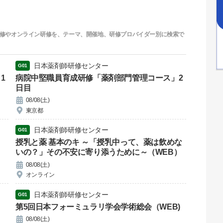
修やオンライン研修を、テーマ、開催地、研修プロバイダー別に検索で
日本薬剤師研修センター
G01
1
病院中堅職員育成研修「薬剤部門管理コース」2
日目
08/08(土)
東京都
日本薬剤師研修センター
G01
授乳と薬 基本のキ ～「授乳中って、薬は飲めな
いの？」その不安に寄り添うために～（WEB）
08/08(土)
オンライン
日本薬剤師研修センター
G01
第5回日本フォーミュラリ学会学術総会（WEB)
08/08(土)