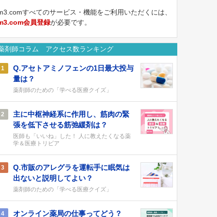
m3.comすべてのサービス・機能をご利用いただくには、
m3.com会員登録
が必要です。
薬剤師コラム アクセス数ランキング
Q.アセトアミノフェンの1日最大投与
1
量は？
薬剤師のための「学べる医療クイズ」
主に中枢神経系に作用し、筋肉の緊
2
張を低下させる筋弛緩剤は？
医師も「いいね」した！ 人に教えたくなる薬
学＆医療トリビア
Q.市販のアレグラを運転手に眠気は
3
出ないと説明してよい？
薬剤師のための「学べる医療クイズ」
オンライン薬局の仕事ってどう？
4