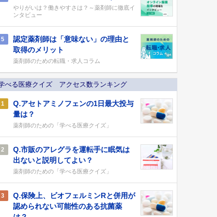
やりがいは？働きやすさは？～薬剤師に徹底イ
ンタビュー
認定薬剤師は「意味ない」の理由と
5
取得のメリット
薬剤師のための転職・求人コラム
学べる医療クイズ アクセス数ランキング
Q.アセトアミノフェンの1日最大投与
1
量は？
薬剤師のための「学べる医療クイズ」
Q.市販のアレグラを運転手に眠気は
2
出ないと説明してよい？
薬剤師のための「学べる医療クイズ」
Q.保険上、ビオフェルミンRと併用が
3
認められない可能性のある抗菌薬
は？