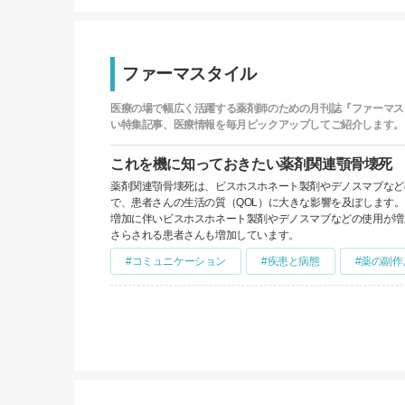
ファーマスタイル
医療の場で幅広く活躍する薬剤師のための月刊誌『ファーマス
い特集記事、医療情報を毎月ピックアップしてご紹介します。
これを機に知っておきたい薬剤関連顎骨壊死
薬剤関連顎骨壊死は、ビスホスホネート製剤やデノスマブなど
で、患者さんの生活の質（QOL）に大きな影響を及ぼします。
増加に伴いビスホスホネート製剤やデノスマブなどの使用が増
さらされる患者さんも増加しています。
#コミュニケーション
#疾患と病態
#薬の副作