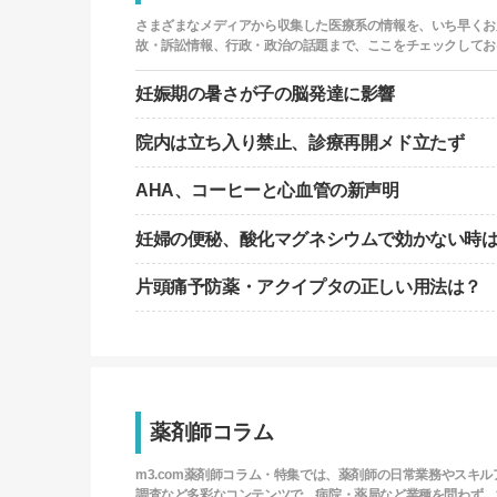
さまざまなメディアから収集した医療系の情報を、いち早くお届
故・訴訟情報、行政・政治の話題まで、ここをチェックしてお
妊娠期の暑さが子の脳発達に影響
院内は立ち入り禁止、診療再開メド立たず
AHA、コーヒーと心血管の新声明
妊婦の便秘、酸化マグネシウムで効かない時
片頭痛予防薬・アクイプタの正しい用法は？
薬剤師コラム
m3.com薬剤師コラム・特集では、薬剤師の日常業務やスキ
調査など多彩なコンテンツで、病院・薬局など業種を問わず、