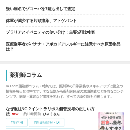
疑い病名でゾコーバを7錠も出して査定
体重が減少する片頭痛薬、アトゲパント
プラリアとイベニティの使い分け！主要5剤比較表
医療従事者がバナナ・アボカドアレルギーに注意すべき原因物品
は？
薬剤師コラム
m3.com薬剤師コラム・特集では、薬剤師の日常業務やスキルアップに役立つ
情報を毎日配信中です。旬な話題から薬剤師限定の意識調査など多彩なコンテ
ンツで、病院・薬局など業種を問わず、すべての薬剤師を応援します。
なぜ混注NG？イントラリポス側管投与の正しい方
法
約10時間前
ひゃくさん
NEW
#副作用
#医薬品情報・DI