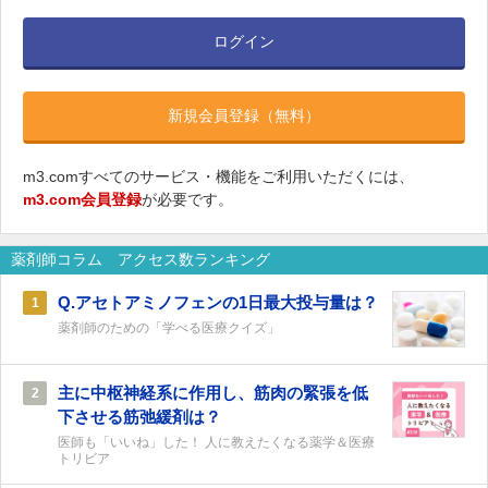
ログイン
新規会員登録（無料）
m3.comすべてのサービス・機能をご利用いただくには、
m3.com会員登録
が必要です。
薬剤師コラム アクセス数ランキング
Q.アセトアミノフェンの1日最大投与量は？
1
薬剤師のための「学べる医療クイズ」
主に中枢神経系に作用し、筋肉の緊張を低
2
下させる筋弛緩剤は？
医師も「いいね」した！ 人に教えたくなる薬学＆医療
トリビア