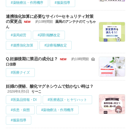
#薬物療法・作用機序
#服薬指導
連携強化加算に必要なサイバーセキュリティ対策
の変更点
約10時間前
薬局のアンテナのてっちゃ
NEW
ん
#薬局経営
#調剤報酬改定
#連携強化加算
#診療報酬改定
Q.妊娠後期に禁忌の成分は？
約10時間前
山
NEW
口佳蓉
#医療クイズ
妊婦の便秘、酸化マグネシウムで効かない時は？
2026年8月5日
りーこ
#医薬品情報・DI
#医療過誤・ヒヤリハット
#疾患・病態
#薬物療法・作用機序
#服薬指導