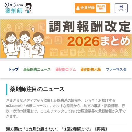
登録1分
会員登録
無料
ログイン
トップ
最新医療ニュース
薬剤師コラム
薬剤師掲示板
ファーマスタイ
薬剤師注目のニュース
さまざまなメディアから収集した医療系の情報を、いち早くお届けする
m3.comの「医療ニュース」。ホットな話題から、地方の事故・訴訟情報、行
政・政治の話題まで、ここをチェックしておけば医療業界の最新情報が入手で
きます。
漢方薬は「1カ月分超えない」「1回2種類まで」〔再掲〕