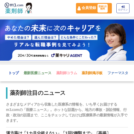
登録1分
会員登録
無料
ログイン
トップ
最新医療ニュース
薬剤師コラム
薬剤師掲示板
ファーマスタイ
薬剤師注目のニュース
さまざまなメディアから収集した医療系の情報を、いち早くお届けする
m3.comの「医療ニュース」。ホットな話題から、地方の事故・訴訟情報、行
政・政治の話題まで、ここをチェックしておけば医療業界の最新情報が入手で
きます。
漢方薬は「1カ月分超えない」「1回2種類まで」〔再掲〕