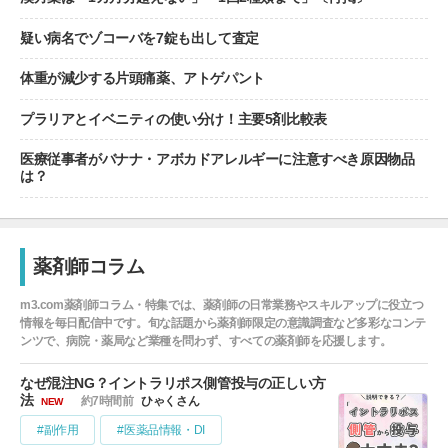
疑い病名でゾコーバを7錠も出して査定
体重が減少する片頭痛薬、アトゲパント
プラリアとイベニティの使い分け！主要5剤比較表
医療従事者がバナナ・アボカドアレルギーに注意すべき原因物品
は？
薬剤師コラム
m3.com薬剤師コラム・特集では、薬剤師の日常業務やスキルアップに役立つ
情報を毎日配信中です。旬な話題から薬剤師限定の意識調査など多彩なコンテ
ンツで、病院・薬局など業種を問わず、すべての薬剤師を応援します。
なぜ混注NG？イントラリポス側管投与の正しい方
法
約7時間前
ひゃくさん
NEW
#副作用
#医薬品情報・DI