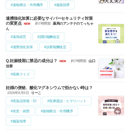
#薬物療法・作用機序
#服薬指導
連携強化加算に必要なサイバーセキュリティ対策
の変更点
約7時間前
薬局のアンテナのてっちゃ
NEW
ん
#薬局経営
#調剤報酬改定
#連携強化加算
#診療報酬改定
Q.妊娠後期に禁忌の成分は？
約7時間前
山口
NEW
佳蓉
#医療クイズ
妊婦の便秘、酸化マグネシウムで効かない時は？
2026年8月5日
りーこ
#医薬品情報・DI
#医療過誤・ヒヤリハット
#疾患・病態
#薬物療法・作用機序
#服薬指導