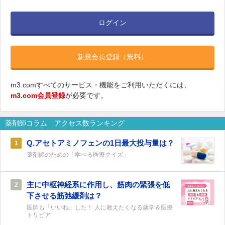
ログイン
新規会員登録（無料）
m3.comすべてのサービス・機能をご利用いただくには、
m3.com会員登録
が必要です。
薬剤師コラム アクセス数ランキング
Q.アセトアミノフェンの1日最大投与量は？
1
薬剤師のための「学べる医療クイズ」
主に中枢神経系に作用し、筋肉の緊張を低
2
下させる筋弛緩剤は？
医師も「いいね」した！ 人に教えたくなる薬学＆医療
トリビア