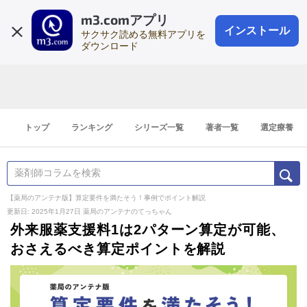
m3.comアプリ
登録1分
会員登録
無料
ログイン
インストール
サクサク読める無料アプリを
ダウンロード
トップ
ランキング
シリーズ一覧
著者一覧
選定療養
【薬局のアンテナ版】算定要件を満たそう！事例でポイント解説
更新日: 2025年1月27日
薬局のアンテナのてっちゃん
外来服薬支援料1は2パターン算定が可能、
おさえるべき算定ポイントを解説