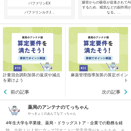
腸管からの吸収が促進されてA
バファリンEX
するため、眠気などの副作用
バファリンルナJ…
なる。…
計量混合調剤加算の返戻や減点
麻薬管理指導加算の算定ポイン
を避けよう
ト
前の記事
次の記事
薬局のアンテナのてっちゃん
やっきょくのあんてなてっちゃん
4年生大学を卒業後、薬局・ドラッグストア・企業での勤務を経
験。当初より人前に立って話すことに苦手意識があったため、そ