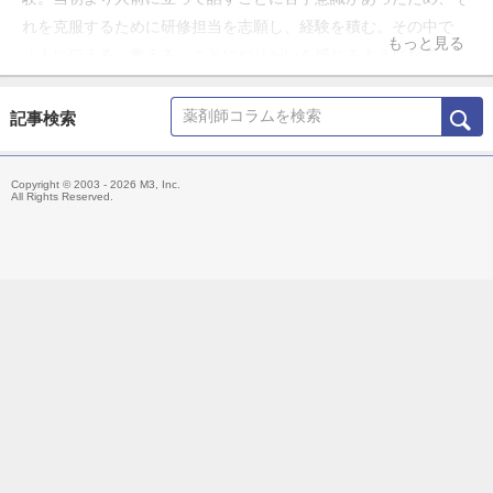
れを克服するために研修担当を志願し、経験を積む。その中で
もっと見る
「人に伝える・教える」ことにやりがいを感じるようになる。
現在はフリーランスとして、薬局向けに各種研修や経営アドバイ
ス、資料提供などを行っている。 「薬局のアンテナ」の名称で
記事検索
YouTubeチャンネルとLINE公式アカウントを運営中。薬局に関
わる全ての方に役立つ情報発信を行っている。
Copyright © 2003 - 2026 M3, Inc.
All Rights Reserved.