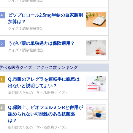
クイズ！調剤報酬改定
ビソプロロール2.5mg半錠の自家製剤
4
加算は？
クイズ！調剤報酬改定
うがい薬の単独処方は保険適用？
5
クイズ！調剤報酬改定
学べる医療クイズ アクセス数ランキング
Q.市販のアレグラを運転手に眠気は
1
出ないと説明してよい？
薬剤師のための「学べる医療クイズ」
Q.保険上、ビオフェルミンRと併用が
2
認められない可能性のある抗菌薬
は？
薬剤師のための「学べる医療クイズ」