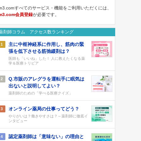
m3.comすべてのサービス・機能をご利用いただくには、
m3.com会員登録
が必要です。
薬剤師コラム アクセス数ランキング
主に中枢神経系に作用し、筋肉の緊
1
張を低下させる筋弛緩剤は？
医師も「いいね」した！ 人に教えたくなる薬
学＆医療トリビア
Q.市販のアレグラを運転手に眠気は
2
出ないと説明してよい？
薬剤師のための「学べる医療クイズ」
オンライン薬局の仕事ってどう？
3
やりがいは？働きやすさは？～薬剤師に徹底イ
ンタビュー
認定薬剤師は「意味ない」の理由と
4