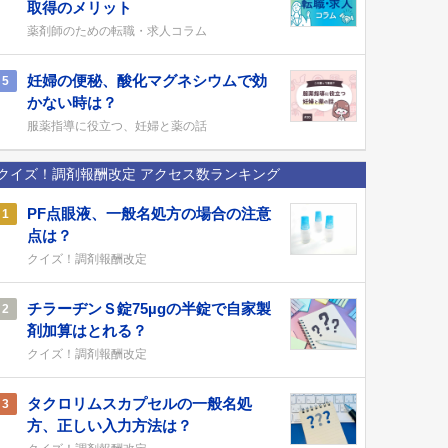
取得のメリット
薬剤師のための転職・求人コラム
妊婦の便秘、酸化マグネシウムで効
5
かない時は？
服薬指導に役立つ、妊婦と薬の話
クイズ！調剤報酬改定 アクセス数ランキング
PF点眼液、一般名処方の場合の注意
1
点は？
クイズ！調剤報酬改定
チラーヂンＳ錠75µgの半錠で自家製
2
剤加算はとれる？
クイズ！調剤報酬改定
タクロリムスカプセルの一般名処
3
方、正しい入力方法は？