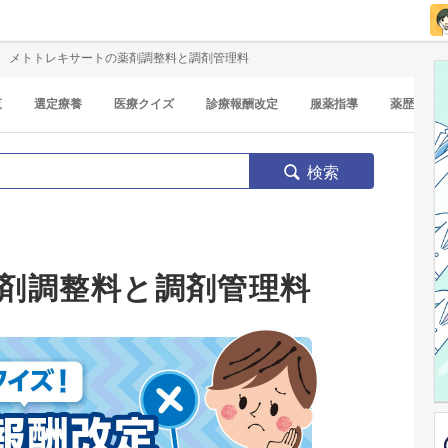
メトトレキサートの薬剤調整料と調剤管理料
覧
選定療養
医療クイズ
診療報酬改定
服薬指導
薬歴
検索
剤調整料と調剤管理料