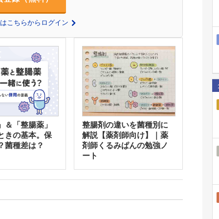
の方はこちらからログイン
」＆「整腸薬」
整腸剤の違いを菌種別に
ときの基本。保
解説【薬剤師向け】｜薬
？菌種差は？
剤師くるみぱんの勉強ノ
ート