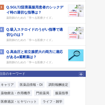
Q.SGLT2阻害薬服用患者のシックデ
3
イ時の適切な指導は？
薬剤師のための「学べる医療クイズ」
Q.吸入ステロイドのうがい指導で適
4
切なのは？
薬剤師のための「学べる医療クイズ」
Q.高血圧と前立腺肥大の両方に適応
5
があるα遮断薬は？
薬剤師のための「学べる医療クイズ」
注目のキーワード
キャリア
医薬品情報・DI
調剤報酬改定
薬物療法・作用機序
門前薬局
服薬指導
医療過誤・ヒヤリハット
ライフ・雑学