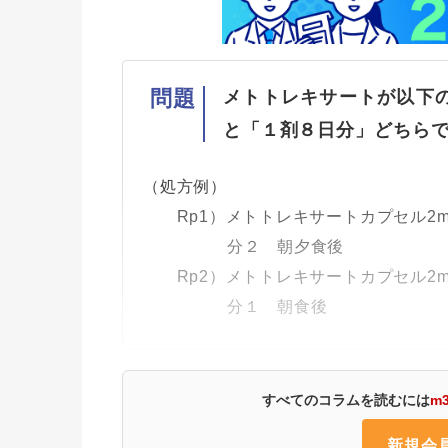
問題
メトトレキサートが以下
と「１剤８日分」どちら
（処方例）
Rp1）メトトレキサートカプセル2m
分２ 朝夕食後 ４日分（
Rp2）メトトレキサートカプセル2m
分１ 朝食後 ４日分（
すべてのコラムを読むには
m
新規会