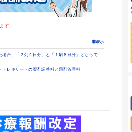
ります。
非表示
た場合、「２剤４日分」と「１剤８日分」どちらで
トトレキサートの薬剤調整料と調剤管理料」