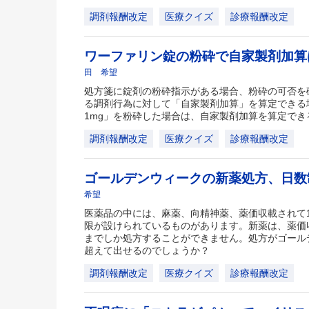
調剤報酬改定
医療クイズ
診療報酬改定
ワーファリン錠の粉砕で自家製剤加
田 希望
処方箋に錠剤の粉砕指示がある場合、粉砕の可否を
る調剤行為に対して「自家製剤加算」を算定できる
1mg」を粉砕した場合は、自家製剤加算を算定でき
調剤報酬改定
医療クイズ
診療報酬改定
ゴールデンウィークの新薬処方、日
希望
医薬品の中には、麻薬、向精神薬、薬価収載されて
限が設けられているものがあります。新薬は、薬価収
までしか処方することができません。処方がゴール
超えて出せるのでしょうか？
調剤報酬改定
医療クイズ
診療報酬改定