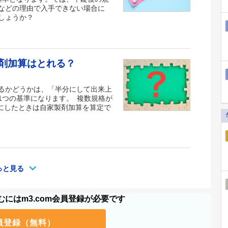
などの理由で入手できない場合に
しょうか？
製剤加算はとれる？
るかどうかは、「半分にして出来上
1つの基準になります。 複数規格が
錠にしたときは自家製剤加算を算定で
っと見る
にはm3.com会員登録が必要です
員登録（無料）