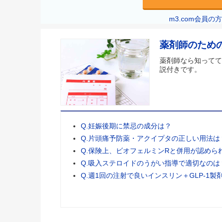
m3.com会員
薬剤師のため
薬剤師なら知ってて
説付きです。
Q.妊娠後期に禁忌の成分は？
Q.片頭痛予防薬・アクイプタの正しい用法は
Q.保険上、ビオフェルミンRと併用が認めら
Q.吸入ステロイドのうがい指導で適切なのは
Q.週1回の注射で良いインスリン＋GLP-1製