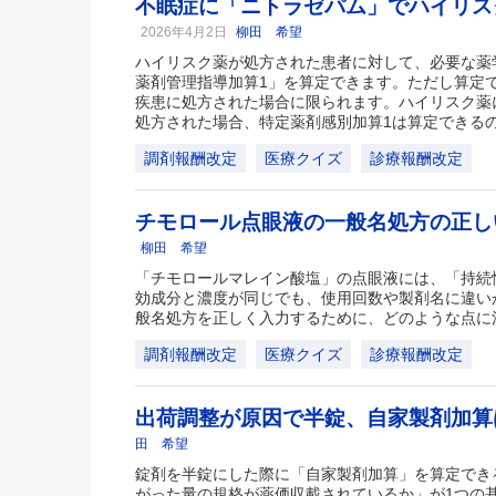
不眠症に「ニトラゼパム」でハイリス
2026年4月2日
柳田 希望
ハイリスク薬が処方された患者に対して、必要な薬
薬剤管理指導加算1」を算定できます。ただし算定
疾患に処方された場合に限られます。ハイリスク薬
処方された場合、特定薬剤感別加算1は算定できる
調剤報酬改定
医療クイズ
診療報酬改定
チモロール点眼液の一般名処方の正
柳田 希望
「チモロールマレイン酸塩」の点眼液には、「持続
効成分と濃度が同じでも、使用回数や製剤名に違い
般名処方を正しく入力するために、どのような点に
調剤報酬改定
医療クイズ
診療報酬改定
出荷調整が原因で半錠、自家製剤加
田 希望
錠剤を半錠にした際に「自家製剤加算」を算定でき
がった量の規格が薬価収載されているか」が1つの