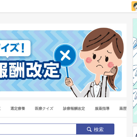
覧
選定療養
医療クイズ
診療報酬改定
服薬指導
薬歴
検索