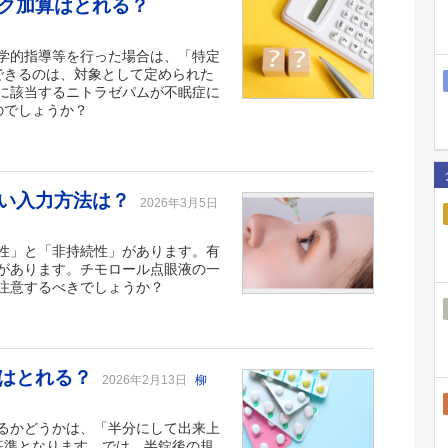
ク加算はとれる？
学的指導等を行った場合は、「特定
できるのは、対象として定められた
に該当するニトラゼパムが不眠症に
のでしょうか？
しい入力方法は？
2026年3月5日
性」と「非持続性」があります。有
があります。チモロール点眼液の一
注意するべきでしょうか？
算はとれる？
2026年2月13日
柳
るかどうかは、「半分にして出来上
基準となります。では、半錠後の規