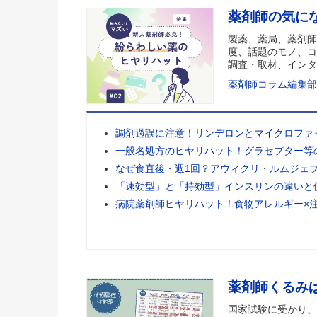
薬剤師の気に
製薬、薬局、薬剤師
度、話題のモノ、コ
調査・取材、インタ
薬剤師コラム編集部
調剤過誤に注意！リンデロンとマイクロファ
一般名処方のヒヤリハット！グラセプター等
なぜ食直後・週1回？アウィクリ・ルムジェ
「速効型」と「持効型」インスリンの違いと
病院薬剤師ヒヤリハット！食物アレルギー×
薬剤師くるみ
国家試験に受かり、