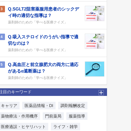
Q.SGLT2阻害薬服用患者のシックデ
3
イ時の適切な指導は？
薬剤師のための「学べる医療クイズ」
Q.吸入ステロイドのうがい指導で適
4
切なのは？
薬剤師のための「学べる医療クイズ」
Q.高血圧と前立腺肥大の両方に適応
5
があるα遮断薬は？
薬剤師のための「学べる医療クイズ」
注目のキーワード
キャリア
医薬品情報・DI
調剤報酬改定
薬物療法・作用機序
門前薬局
服薬指導
医療過誤・ヒヤリハット
ライフ・雑学