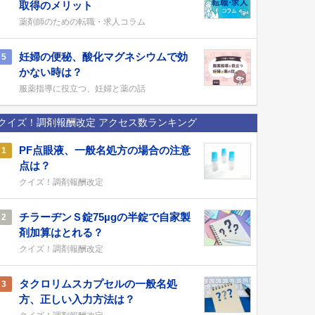
取得のメリット
薬剤師のための転職・求人コラム
妊婦の便秘、酸化マグネシウムで効
5
かない時は？
服薬指導に役立つ、妊婦と薬の話
クイズ！調剤報酬改定 アクセス数ランキング
PF点眼液、一般名処方の場合の注意
1
点は？
クイズ！調剤報酬改定
チラーヂンＳ錠75µgの半錠で自家製
2
剤加算はとれる？
クイズ！調剤報酬改定
タクロリムスカプセルの一般名処
3
方、正しい入力方法は？