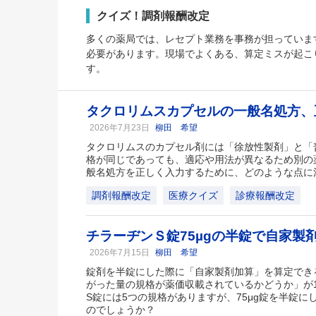
クイズ！調剤報酬改定
多くの薬局では、レセプト業務を事務が担っていま
必要があります。現場でよくある、算定ミスが起こ
す。
タクロリムスカプセルの一般名処方、
2026年7月23日
柳田 希望
タクロリムスのカプセル剤には「徐放性製剤」と「
格が同じであっても、適応や用法が異なるため別の
般名処方を正しく入力するために、どのような点に
調剤報酬改定
医療クイズ
診療報酬改定
チラーヂンＳ錠75µgの半錠で自家製
2026年7月15日
柳田 希望
錠剤を半錠にした際に「自家製剤加算」を算定でき
がった量の規格が薬価収載されているかどうか」が
S錠には5つの規格がありますが、75μg錠を半錠
のでしょうか？