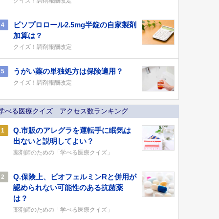
クイズ！調剤報酬改定
ビソプロロール2.5mg半錠の自家製剤
4
加算は？
クイズ！調剤報酬改定
うがい薬の単独処方は保険適用？
5
クイズ！調剤報酬改定
学べる医療クイズ アクセス数ランキング
Q.市販のアレグラを運転手に眠気は
1
出ないと説明してよい？
薬剤師のための「学べる医療クイズ」
Q.保険上、ビオフェルミンRと併用が
2
認められない可能性のある抗菌薬
は？
薬剤師のための「学べる医療クイズ」