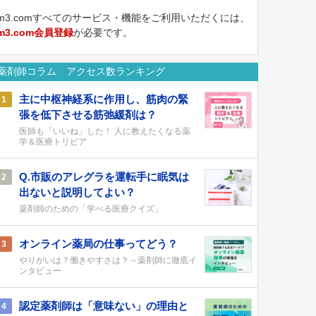
m3.comすべてのサービス・機能をご利用いただくには、
m3.com会員登録
が必要です。
薬剤師コラム アクセス数ランキング
主に中枢神経系に作用し、筋肉の緊
1
張を低下させる筋弛緩剤は？
医師も「いいね」した！ 人に教えたくなる薬
学＆医療トリビア
Q.市販のアレグラを運転手に眠気は
2
出ないと説明してよい？
薬剤師のための「学べる医療クイズ」
オンライン薬局の仕事ってどう？
3
やりがいは？働きやすさは？～薬剤師に徹底イ
ンタビュー
認定薬剤師は「意味ない」の理由と
4