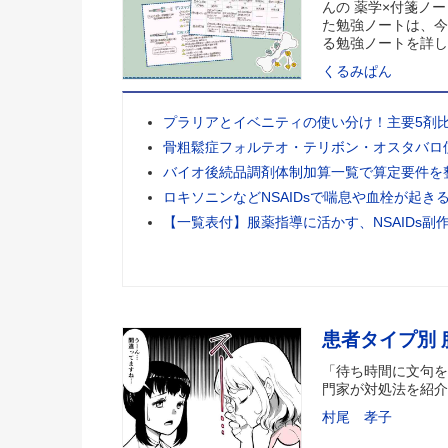
んの 薬学×付箋ノー
た勉強ノートは、今
る勉強ノートを詳し
くるみぱん
プラリアとイベニティの使い分け！主要5剤
骨粗鬆症フォルテオ・テリボン・オスタバロ
バイオ後続品調剤体制加算一覧で算定要件を
ロキソニンなどNSAIDsで喘息や血栓が起き
【一覧表付】服薬指導に活かす、NSAIDs副
患者タイプ別
「待ち時間に文句を
門家が対処法を紹介
村尾 孝子