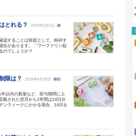
算はとれる？
2026年5月2日
柳
確認することは前提として、粉砕す
場合があります。「ワーファリン錠
るのでしょうか？
数制限は？
2026年4月20日
柳田
1年以内の新薬など、投与期間に上
載された翌月から1年間は14日分
デンウィークにかかる場合、14日を