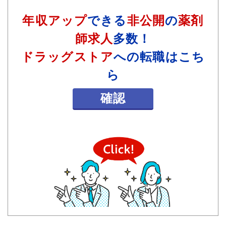
年収アップ
できる
非公開
の
薬剤
師求人
多数！
ドラッグストア
への転職はこち
ら
確認