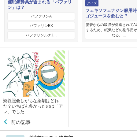
催眠鎮静薬が含まれる「バファリ
クイズ
ン」は？
フェキソフェナジン服用時
ゴジュースを飲むと？
バファリンA
腸管からの吸収が促進されてA
バファリンEX
するため、眠気などの副作用
バファリンルナJ…
なる。…
疑義照会しがちな薬剤はどれ
だ？いちばん多かったのは「ア
レ」でした
前の記事