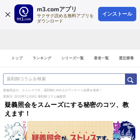
m3.comアプリ
登録1分
会員登録
無料
ログイン
インストール
サクサク読める無料アプリを
ダウンロード
トップ
ランキング
シリーズ一覧
著者一覧
選定療養
疑義照会が、ストレスです。薬剤師2,400人のアンケート結果を発表！
更新日: 2023年11月8日
薬剤師コラム編集部
疑義照会をスムーズにする秘密のコツ、教
えます！