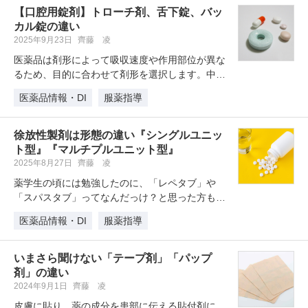
【口腔用錠剤】トローチ剤、舌下錠、バッ
カル錠の違い
2025年9月23日
齊藤 凌
医薬品は剤形によって吸収速度や作用部位が異な
るため、目的に合わせて剤形を選択します。中で
も「トローチ剤」「舌下錠」「バッ…
医薬品情報・DI
服薬指導
徐放性製剤は形態の違い『シングルユニッ
ト型』『マルチプルユニット型』
2025年8月27日
齊藤 凌
薬学生の頃には勉強したのに、「レペタブ」や
「スパスタブ」ってなんだっけ？と思った方も多
いかと思います。どちらも徐放性製剤…
医薬品情報・DI
服薬指導
いまさら聞けない「テープ剤」「パップ
剤」の違い
2024年9月1日
齊藤 凌
皮膚に貼り、薬の成分を患部に伝える貼付剤に