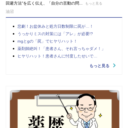
回避方法"を広く伝え、「自分の言動の問...
もっと見る
油沼
悲劇！お盆休みと処方日数制限に罠が…！
うっかりミスの対策には「アレ」が必要!?
mgとgの「罠」でヒヤリハット！
薬剤師絶叫！「患者さん、それ言っちゃダメ！」
ヒヤリハット！患者さんに忖度したせいで…
もっと見る