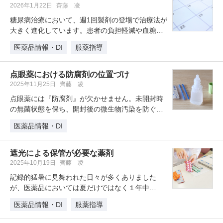
2026年1月22日
齊藤 凌
糖尿病治療において、週1回製剤の登場で治療法が
大きく進化しています。患者の負担軽減や血糖管
理の安定化が期待される一方で、…
医薬品情報・DI
服薬指導
点眼薬における防腐剤の位置づけ
2025年11月25日
齊藤 凌
点眼薬には『防腐剤』が欠かせません。未開封時
の無菌状態を保ち、開封後の微生物汚染を防ぐこ
とで、患者さんが安心して使用でき…
医薬品情報・DI
遮光による保管が必要な薬剤
2025年10月19日
齊藤 凌
記録的猛暑に見舞われた日々が多くありました
が、医薬品においては夏だけではなく１年中
『光』の影響に注意しなければならない薬…
医薬品情報・DI
服薬指導