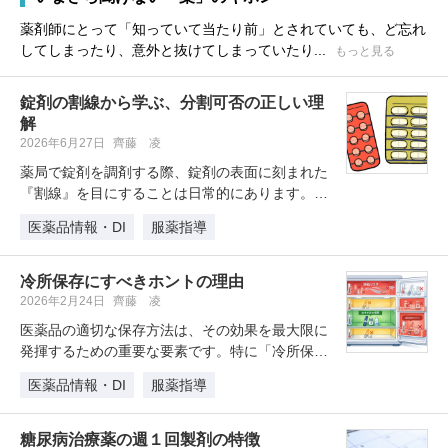
薬剤師にとって「知っていて当たり前」とされていても、ど忘れ
してしまったり、意外と抜けてしまっていたり...
もっと見る
錠剤の割線から学ぶ、分割可否の正しい理
解
2026年6月27日
齊藤 凌
薬局で錠剤を調剤する際、錠剤の表面に刻まれた
『割線』を目にすることは日常的にあります。こ
の割線の印を見ると、多くの医療従…
医薬品情報・DI
服薬指導
冷所保存にすべきホントの理由
2026年2月24日
齊藤 凌
医薬品の適切な保存方法は、その効果を最大限に
発揮するための重要な要素です。特に「冷所保
存」が求められる薬品は、その理由が…
医薬品情報・DI
服薬指導
糖尿病治療薬の週１回製剤の特徴