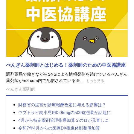
ぺんぎん薬剤師とはじめる！薬剤師のための中医協講座
調剤薬局で働きながらSNSによる情報発信を続けているぺんぎん
薬剤師がm3.com内で配信されている医...
もっと見る
ぺんぎん薬剤師
財務省の提言が診療報酬改定に与える影響は？
ウプトラビ錠小児用0.05mgの500錠包装が話題に
4月から特定薬剤管理指導加算３のロが見直しに
令和7年4月からの医療DX推進体制整備加算