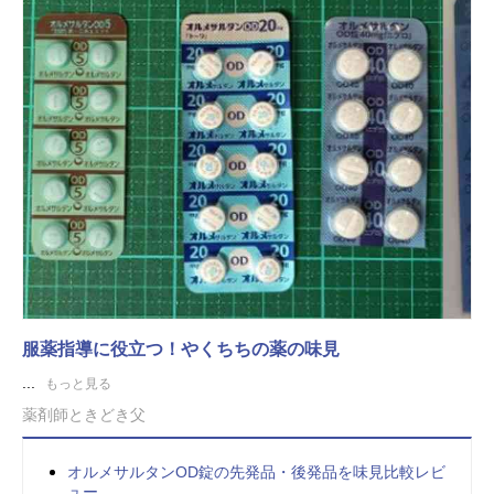
服薬指導に役立つ！やくちちの薬の味見
...
もっと見る
薬剤師ときどき父
オルメサルタンOD錠の先発品・後発品を味見比較レビ
ュー