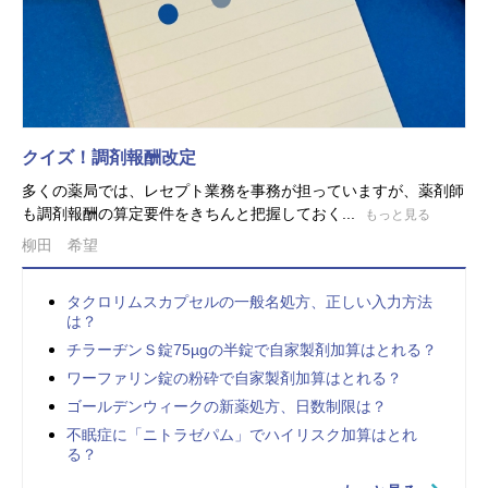
クイズ！調剤報酬改定
多くの薬局では、レセプト業務を事務が担っていますが、薬剤師
も調剤報酬の算定要件をきちんと把握しておく...
もっと見る
柳田 希望
タクロリムスカプセルの一般名処方、正しい入力方法
は？
チラーヂンＳ錠75µgの半錠で自家製剤加算はとれる？
ワーファリン錠の粉砕で自家製剤加算はとれる？
ゴールデンウィークの新薬処方、日数制限は？
不眠症に「ニトラゼパム」でハイリスク加算はとれ
る？