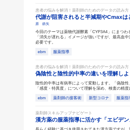
患者の悩みを解消！薬剤師のためのデータの読み方
代謝が阻害されると半減期やCmax
原 鉄矢
今回のテーマは薬物代謝酵素「CYP3A4」にまつ
「消失が遅れる」イメージが強いですが、最高血中
必要です。
ebm
服薬指導
患者の悩みを解消！薬剤師のためのデータの読み方
偽陰性と陰性的中率の違いを理解し
陰性的中率は有病率によって変動します。「偽陰性
「感度・特異度」について理解を深め、検査の精度
ebm
薬剤師の接客術
新型コロナ
服薬指
薬剤師スキルアップナビゲート
漢方薬の服薬指導に活かす「エビデ
長らく経験に基づき使用されてきた漢方薬ですが、