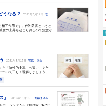
はどうなる？
2021年4月17日
菅
わる相互作用です。代謝阻害というと
濃度の上昇も起こり得るので注意が
よう
2021年3月12日
菅原 鉄矢
」と「陰性的中率」の違い、また
について正しく理解しましょう。
導
ンス」
2019年10月18日
進藤まゆみ
近年、ランダム化比較試験（RCT）