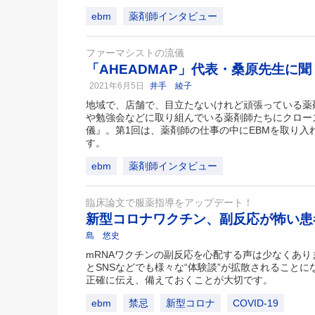
ebm
薬剤師インタビュー
ファーマシストの流儀
「AHEADMAP」代表・桑原先生に聞
2021年6月5日
井手 綾子
地域で、店舗で、目立たないけれど頑張っている薬
や勉強会などに取り組んでいる薬剤師たちにクロー
儀』。第1回は、薬剤師の仕事の中にEBMを取り入
す。
ebm
薬剤師インタビュー
臨床論文で服薬指導をアップデート！
新型コロナワクチン、副反応が怖い
島 悠史
mRNAワクチンの副反応を心配する声は少なくあ
とSNSなどでも様々な“体験談”が拡散されること
正確に伝え、備えておくことが大切です。
ebm
禁忌
新型コロナ
COVID-19