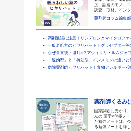
度、話題のモノ、コ
調査・取材、インタ
薬剤師コラム編集部
調剤過誤に注意！リンデロンとマイクロファ
一般名処方のヒヤリハット！グラセプター等
なぜ食直後・週1回？アウィクリ・ルムジェ
「速効型」と「持効型」インスリンの違いと
病院薬剤師ヒヤリハット！食物アレルギー×
薬剤師くるみ
国家試験に受かり、
んの 薬学×付箋ノー
た勉強ノートは、今
る勉強ノートを詳し