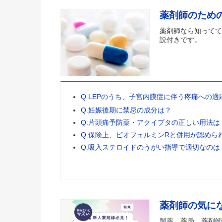
薬剤師のため
薬剤師なら知ってて
説付きです。
Q.LEPのうち、子宮内膜症に伴う疼痛への
Q.妊娠後期に禁忌の成分は？
Q.片頭痛予防薬・アクイプタの正しい用法は
Q.保険上、ビオフェルミンRと併用が認めら
Q.吸入ステロイドのうがい指導で適切なのは
薬剤師の気に
製薬、薬局、薬剤師