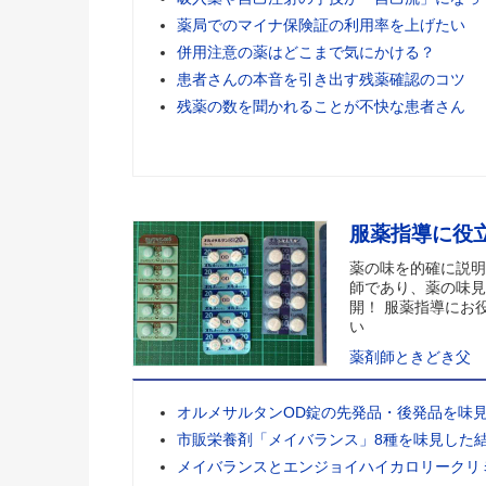
薬局でのマイナ保険証の利用率を上げたい
併用注意の薬はどこまで気にかける？
患者さんの本音を引き出す残薬確認のコツ
残薬の数を聞かれることが不快な患者さん
服薬指導に役
薬の味を的確に説明
師であり、薬の味見
開！ 服薬指導にお
い
薬剤師ときどき父
オルメサルタンOD錠の先発品・後発品を味
市販栄養剤「メイバランス」8種を味見した
メイバランスとエンジョイハイカロリークリ