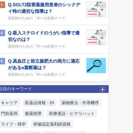
Q.SGLT2阻害薬服用患者のシックデ
3
イ時の適切な指導は？
薬剤師のための「学べる医療クイズ」
Q.吸入ステロイドのうがい指導で適
4
切なのは？
薬剤師のための「学べる医療クイズ」
Q.高血圧と前立腺肥大の両方に適応
5
があるα遮断薬は？
薬剤師のための「学べる医療クイズ」
注目のキーワード
キャリア
医薬品情報・DI
薬物療法・作用機序
門前薬局
服薬指導
医療過誤・ヒヤリハット
ライフ・雑学
研修認定薬剤師資格