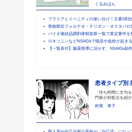
くるみぱん
プラリアとイベニティの使い分け！主要5剤
骨粗鬆症フォルテオ・テリボン・オスタバロ
バイオ後続品調剤体制加算一覧で算定要件を
ロキソニンなどNSAIDsで喘息や血栓が起き
【一覧表付】服薬指導に活かす、NSAIDs副
患者タイプ別
「待ち時間に文句を
門家が対処法を紹介
村尾 孝子
吸入薬や自己注射の手技が「自己流」になっ