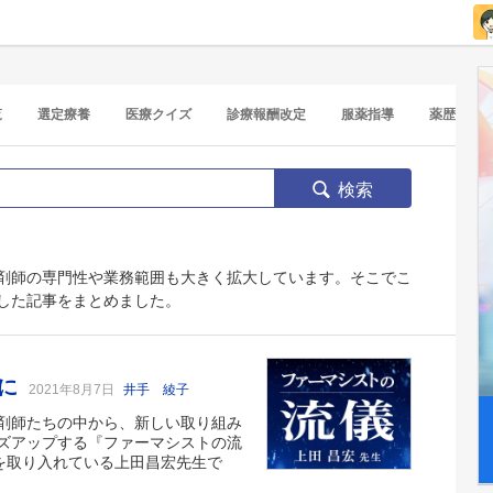
覧
選定療養
医療クイズ
診療報酬改定
服薬指導
薬歴
検索
剤師の専門性や業務範囲も大きく拡大しています。そこでこ
説した記事をまとめました。
師に
2021年8月7日
井手 綾子
剤師たちの中から、新しい取り組み
ズアップする『ファーマシストの流
を取り入れている上田昌宏先生で