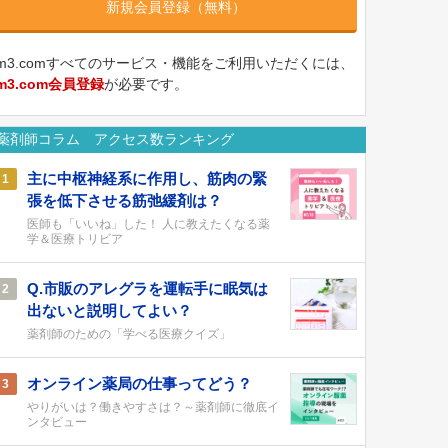
新規会員登録（無料）
m3.comすべてのサービス・機能をご利用いただくには、
m3.com会員登録
が必要です。
薬剤師コラム アクセス数ランキング
主に中枢神経系に作用し、筋肉の緊
1
張を低下させる筋弛緩剤は？
医師も「いいね」した！ 人に教えたくなる薬
学＆医療トリビア
Q.市販のアレグラを運転手に眠気は
2
出ないと説明してよい？
薬剤師のための「学べる医療クイズ」
オンライン薬局の仕事ってどう？
3
やりがいは？働きやすさは？～薬剤師に徹底イ
ンタビュー