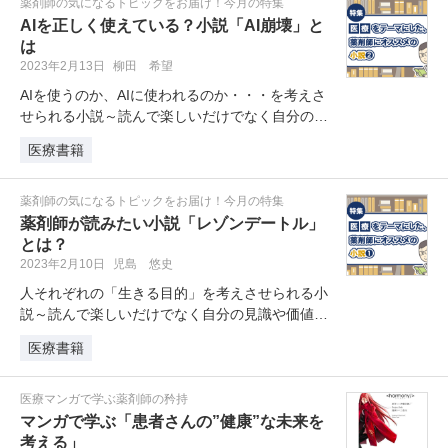
薬剤師の気になるトピックをお届け！今月の特集
AIを正しく使えている？小説「AI崩壊」と
は
2023年2月13日
柳田 希望
AIを使うのか、AIに使われるのか・・・を考えさ
せられる小説～読んで楽しいだけでなく自分の見
識や価値観を広げるのにも役立…
医療書籍
薬剤師の気になるトピックをお届け！今月の特集
薬剤師が読みたい小説「レゾンデートル」
とは？
2023年2月10日
児島 悠史
人それぞれの「生きる目的」を考えさせられる小
説～読んで楽しいだけでなく自分の見識や価値観
を広げるのにも役立つ、「医療」を…
医療書籍
医療マンガで学ぶ薬剤師の矜持
マンガで学ぶ「患者さんの”健康”な未来を
考える」