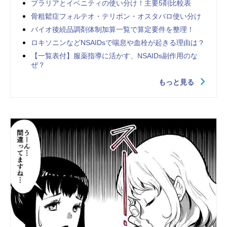
プラリアとイベニティの使い分け！主要5剤比較表
骨粗鬆症フォルテオ・テリボン・オスタバロ使い分け
バイオ後続品調剤体制加算一覧で算定要件を整理！
ロキソニンなどNSAIDsで喘息や血栓が起きる理由は？
【一覧表付】服薬指導に活かす、NSAIDs副作用のな
ぜ？
もっと見る