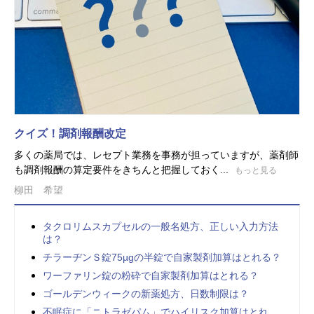
クイズ！調剤報酬改定
多くの薬局では、レセプト業務を事務が担っていますが、薬剤師
も調剤報酬の算定要件をきちんと把握しておく...
もっと見る
柳田 希望
タクロリムスカプセルの一般名処方、正しい入力方法
は？
チラーヂンＳ錠75µgの半錠で自家製剤加算はとれる？
ワーファリン錠の粉砕で自家製剤加算はとれる？
ゴールデンウィークの新薬処方、日数制限は？
不眠症に「ニトラゼパム」でハイリスク加算はとれ