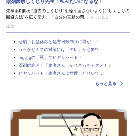
薬剤師版しくじり先生！私みたいになるな！
先輩薬剤師が"過去のしくじり"を繰り返さないように"しくじりの
回避方法"を広く伝え、「自分の言動の問...
もっと見る
油沼
悲劇！お盆休みと処方日数制限に罠が…！
うっかりミスの対策には「アレ」が必要!?
mgとgの「罠」でヒヤリハット！
薬剤師絶叫！「患者さん、それ言っちゃダメ！」
ヒヤリハット！患者さんに忖度したせいで…
もっと見る