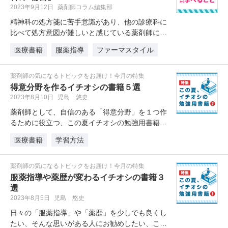
2023年9月12日
薬剤師コラム編集部
精神科の処方箋に苦手意識があり、他の診療科に
比べて処方意図が難しいと感じている薬剤師にお
すすめ。今回は、用量調整のケース…
医療書籍
服薬指導
ファーマスタイル
薬剤師の気になるトピックをお届け！今月の特集
得意分野を作るイチオシの書籍５選
2023年8月10日
児島 悠史
薬剤師として、自信のある「得意分野」を１つ作
るために役立つ、この夏イチオシの勉強用書籍を
紹介します。
医療書籍
学習方法
薬剤師の気になるトピックをお届け！今月の特集
服薬指導や薬歴が変わるイチオシの書籍３
選
2023年8月5日
児島 悠史
日々の「服薬指導」や「薬歴」を少しでも良くし
たい、そんな思いがある人にお勧めしたい、この