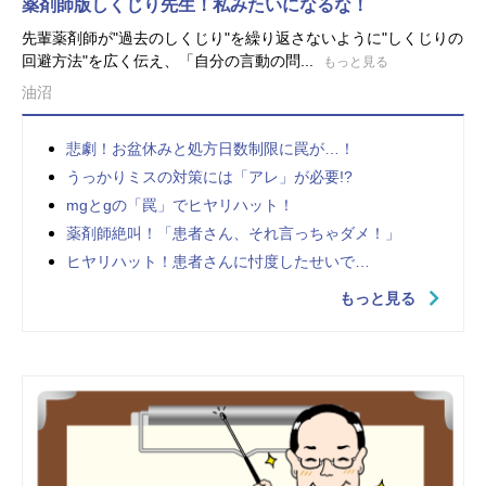
薬剤師版しくじり先生！私みたいになるな！
先輩薬剤師が"過去のしくじり"を繰り返さないように"しくじりの
回避方法"を広く伝え、「自分の言動の問...
もっと見る
油沼
悲劇！お盆休みと処方日数制限に罠が…！
うっかりミスの対策には「アレ」が必要!?
mgとgの「罠」でヒヤリハット！
薬剤師絶叫！「患者さん、それ言っちゃダメ！」
ヒヤリハット！患者さんに忖度したせいで…
もっと見る