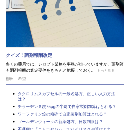
クイズ！調剤報酬改定
多くの薬局では、レセプト業務を事務が担っていますが、薬剤師
も調剤報酬の算定要件をきちんと把握しておく...
もっと見る
柳田 希望
タクロリムスカプセルの一般名処方、正しい入力方法
は？
チラーヂンＳ錠75µgの半錠で自家製剤加算はとれる？
ワーファリン錠の粉砕で自家製剤加算はとれる？
ゴールデンウィークの新薬処方、日数制限は？
不眠症に「ニトラゼパム」でハイリスク加算はとれ