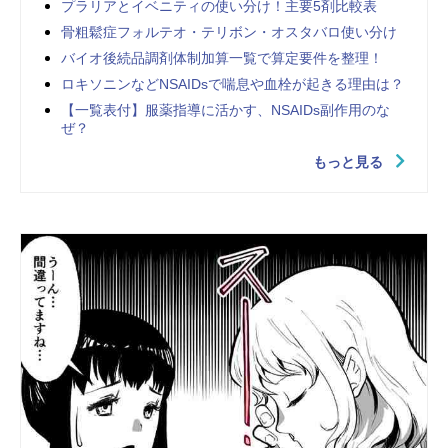
プラリアとイベニティの使い分け！主要5剤比較表
骨粗鬆症フォルテオ・テリボン・オスタバロ使い分け
バイオ後続品調剤体制加算一覧で算定要件を整理！
ロキソニンなどNSAIDsで喘息や血栓が起きる理由は？
【一覧表付】服薬指導に活かす、NSAIDs副作用のな
ぜ？
もっと見る