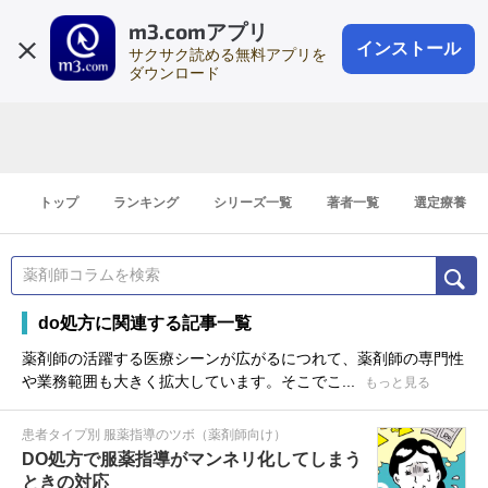
m3.comアプリ
登録1分
会員登録
無料
ログイン
インストール
サクサク読める無料アプリを
ダウンロード
トップ
ランキング
シリーズ一覧
著者一覧
選定療養
do処方に関連する記事一覧
薬剤師の活躍する医療シーンが広がるにつれて、薬剤師の専門性
や業務範囲も大きく拡大しています。そこでこ...
もっと見る
患者タイプ別 服薬指導のツボ（薬剤師向け）
DO処方で服薬指導がマンネリ化してしまう
ときの対応