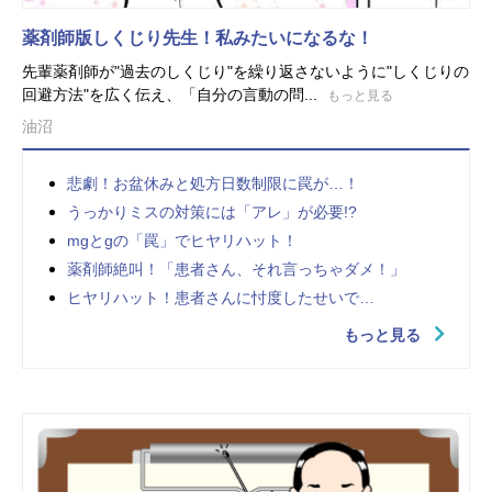
薬剤師版しくじり先生！私みたいになるな！
先輩薬剤師が"過去のしくじり"を繰り返さないように"しくじりの
回避方法"を広く伝え、「自分の言動の問...
もっと見る
油沼
悲劇！お盆休みと処方日数制限に罠が…！
うっかりミスの対策には「アレ」が必要!?
mgとgの「罠」でヒヤリハット！
薬剤師絶叫！「患者さん、それ言っちゃダメ！」
ヒヤリハット！患者さんに忖度したせいで…
もっと見る