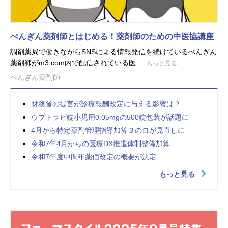
ぺんぎん薬剤師とはじめる！薬剤師のための中医協講座
調剤薬局で働きながらSNSによる情報発信を続けているぺんぎん
薬剤師がm3.com内で配信されている医...
もっと見る
ぺんぎん薬剤師
財務省の提言が診療報酬改定に与える影響は？
ウプトラビ錠小児用0.05mgの500錠包装が話題に
4月から特定薬剤管理指導加算３のロが見直しに
令和7年4月からの医療DX推進体制整備加算
令和7年度中間年薬価改定の概要が決定
もっと見る