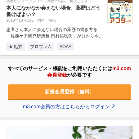
薬歴ビフォーアフター～薬歴の悩み、解決します～
本人になかなか会えない場合、薬歴はどう
書けばよい？
2019年10月25日
岡村 祐聡
患者さん本人に会えない場合の薬歴の書き方を
「服薬ケア研究所所長 岡村祐聡氏」が分かりやす
く解説します。
do処方
プロブレム
SOAP
すべてのサービス・機能をご利用いただくには
m3.com
会員登録
が必要です
新規会員登録（無料）
m3.com会員の方はこちらからログイン