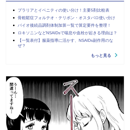
プラリアとイベニティの使い分け！主要5剤比較表
骨粗鬆症フォルテオ・テリボン・オスタバロ使い分け
バイオ後続品調剤体制加算一覧で算定要件を整理！
ロキソニンなどNSAIDsで喘息や血栓が起きる理由は？
【一覧表付】服薬指導に活かす、NSAIDs副作用のな
ぜ？
もっと見る