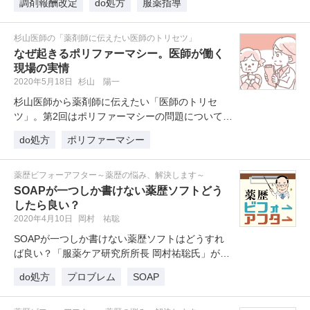
調剤報酬改定
do処方
服薬指導
杉山医師の「薬剤師に伝えたい医師のトリセツ」
なぜ起きるポリファーマシー。医師が働く
現場の実情
2020年5月18日
杉山 陽一
杉山医師から薬剤師に伝えたい「医師のトリセ
ツ」。第2回はポリファーマシーの問題についてで
す。なぜポリファーマシーが起きて…
do処方
ポリファーマシー
薬歴ビフォーアフター～薬歴の悩み、解決します～
SOAPが一つしか書けない薬歴ソフトどう
したら良い？
2020年4月10日
岡村 祐聡
SOAPが一つしか書けない薬歴ソフトはどうすれ
ば良い？「服薬ケア研究所所長 岡村祐聡氏」が解
説します。
do処方
プロブレム
SOAP