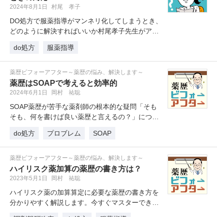
2024年8月1日
村尾 孝子
DO処方で服薬指導がマンネリ化してしまうとき、
どのように解決すればいいか村尾孝子先生がアド
バイスします。
do処方
服薬指導
薬歴ビフォーアフター～薬歴の悩み、解決します～
薬歴はSOAPで考えると効率的
2024年6月1日
岡村 祐聡
SOAP薬歴が苦手な薬剤師の根本的な疑問「そも
そも、何を書けば良い薬歴と言えるの？」につい
て、服薬ケア研究所の岡村先生が…
do処方
プロブレム
SOAP
薬歴ビフォーアフター～薬歴の悩み、解決します～
ハイリスク薬加算の薬歴の書き方は？
2023年5月1日
岡村 祐聡
ハイリスク薬の加算算定に必要な薬歴の書き方を
分かりやすく解説します。今すぐマスターできる
「薬歴記載のポイント3点」は必見…