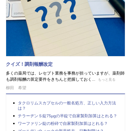
クイズ！調剤報酬改定
多くの薬局では、レセプト業務を事務が担っていますが、薬剤師
も調剤報酬の算定要件をきちんと把握しておく...
もっと見る
柳田 希望
タクロリムスカプセルの一般名処方、正しい入力方法
は？
チラーヂンＳ錠75µgの半錠で自家製剤加算はとれる？
ワーファリン錠の粉砕で自家製剤加算はとれる？