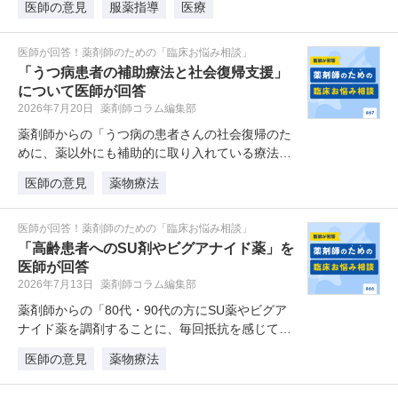
医師の意見
服薬指導
医療
医師が回答！薬剤師のための「臨床お悩み相談」
「うつ病患者の補助療法と社会復帰支援」
について医師が回答
2026年7月20日
薬剤師コラム編集部
薬剤師からの「うつ病の患者さんの社会復帰のた
めに、薬以外にも補助的に取り入れている療法は
ありますか。また、社会復帰させる…
医師の意見
薬物療法
医師が回答！薬剤師のための「臨床お悩み相談」
「高齢患者へのSU剤やビグアナイド薬」を
医師が回答
2026年7月13日
薬剤師コラム編集部
薬剤師からの「80代・90代の方にSU薬やビグア
ナイド薬を調剤することに、毎回抵抗を感じてい
ます。検査値は正常で、食事量…
医師の意見
薬物療法