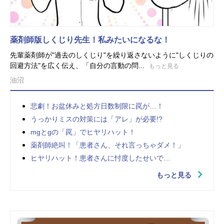
薬剤師版しくじり先生！私みたいになるな！
先輩薬剤師が"過去のしくじり"を繰り返さないように"しくじりの
回避方法"を広く伝え、「自分の言動の問...
もっと見る
油沼
悲劇！お盆休みと処方日数制限に罠が…！
うっかりミスの対策には「アレ」が必要!?
mgとgの「罠」でヒヤリハット！
薬剤師絶叫！「患者さん、それ言っちゃダメ！」
ヒヤリハット！患者さんに忖度したせいで…
もっと見る