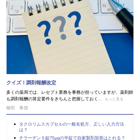
クイズ！調剤報酬改定
多くの薬局では、レセプト業務を事務が担っていますが、薬剤師
も調剤報酬の算定要件をきちんと把握しておく...
もっと見る
柳田 希望
タクロリムスカプセルの一般名処方、正しい入力方法
は？
チラーヂンＳ錠75µgの半錠で自家製剤加算はとれる？