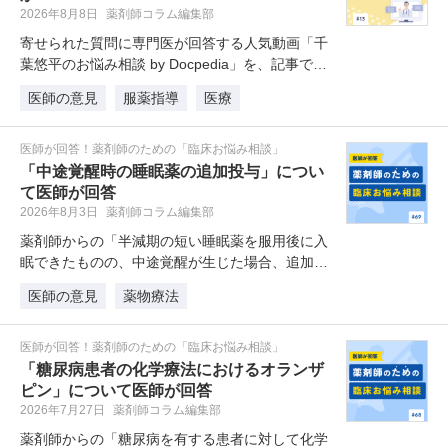
2026年8月8日
薬剤師コラム編集部
寄せられた質問に専門医が回答する人気動画「千
葉悠平のお悩み相談 by Docpedia」を、記事でも
読めるようにしました…
医師の意見
服薬指導
医療
医師が回答！薬剤師のための「臨床お悩み相談」
「中途覚醒時の睡眠薬の追加投与」につい
て医師が回答
2026年8月3日
薬剤師コラム編集部
薬剤師からの「半減期の短い睡眠薬を服用後に入
眠できたものの、中途覚醒が生じた場合、追加で
服薬してもよいか相談を受けること…
医師の意見
薬物療法
医師が回答！薬剤師のための「臨床お悩み相談」
「糖尿病患者の化学療法におけるオランザ
ピン」について医師が回答
2026年7月27日
薬剤師コラム編集部
薬剤師からの「糖尿病を有する患者に対して化学