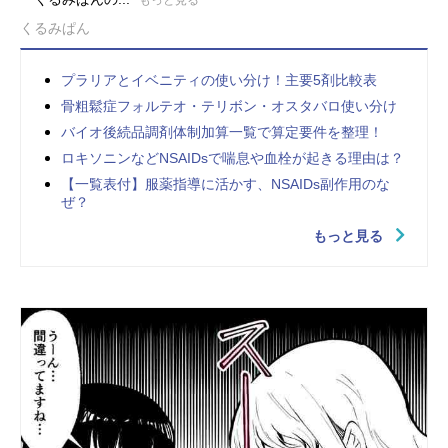
くるみぱん
プラリアとイベニティの使い分け！主要5剤比較表
骨粗鬆症フォルテオ・テリボン・オスタバロ使い分け
バイオ後続品調剤体制加算一覧で算定要件を整理！
ロキソニンなどNSAIDsで喘息や血栓が起きる理由は？
【一覧表付】服薬指導に活かす、NSAIDs副作用のな
ぜ？
もっと見る