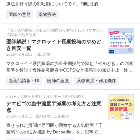
療法を行う際の制吐剤についてです。制吐目的で
オランザピンの使用を検討したいと…
医師の意見
薬物療法
『まとめ抗菌薬』の山口浩樹医師が解説！わかりやすい！
抗菌薬の処方意図
医師解説！マクロライド長期投与のやめど
き目安一覧
2026年7月23日
山口浩樹
マクロライド系抗菌薬の少量長期投与で悩む「やめどき」の判断
基準を解説！慢性副鼻腔炎やCOPDなど疾患別の無効中止・終了
目…
医薬品情報・DI
医師の意見
薬物療法・作用機序
m3TV人気動画を要約！注目テーマの医師解説
デエビゴの血中濃度半減期の考え方と注意
点
2026年7月21日
薬剤師コラム編集部
寄せられた質問に専門医が回答する人気動画「千
葉悠平のお悩み相談 by Docpedia」を、記事でも
読めるようにしました…