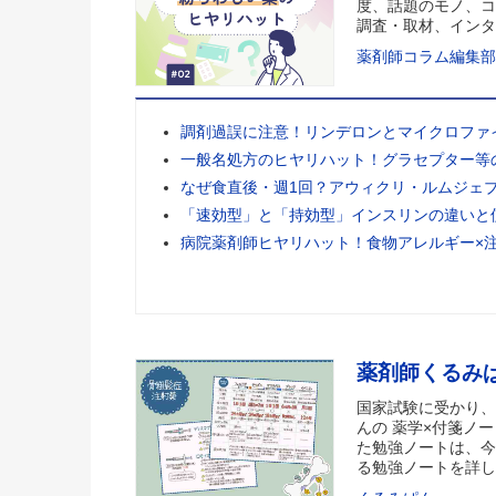
度、話題のモノ、コ
調査・取材、インタ
薬剤師コラム編集部
調剤過誤に注意！リンデロンとマイクロファ
一般名処方のヒヤリハット！グラセプター等
なぜ食直後・週1回？アウィクリ・ルムジェ
「速効型」と「持効型」インスリンの違いと
病院薬剤師ヒヤリハット！食物アレルギー×
薬剤師くるみ
国家試験に受かり、
んの 薬学×付箋ノー
た勉強ノートは、今
る勉強ノートを詳し