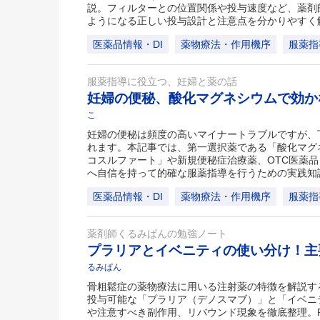
説。フィルターとの位置関係や投与速度など、薬剤
ようになる正しい投与設計と注意点を分かりやすく
医薬品情報・DI
薬物療法・作用機序
服薬指
服薬指導に役立つ、妊婦と薬の話
妊婦の便秘、酸化マグネシウムで効
こ
妊婦の便秘は頻度の高いマイナートラブルですが、
れます。本記事では、第一選択薬である「酸化マグ
コスルファート」や新規便秘症治療薬、OTC医薬
へ自信を持って的確な服薬指導を行うための実践知
医薬品情報・DI
薬物療法・作用機序
服薬指
薬剤師くるみぱんの勉強ノート
プラリアとイベニティの使い分け！主
るみぱん
骨粗鬆症の薬物療法に用いる注射薬の特徴を解説す
投与可能な「プラリア（デノスマブ）」と「イベニ
や注意すべき副作用、リバウンド現象を徹底整理。P