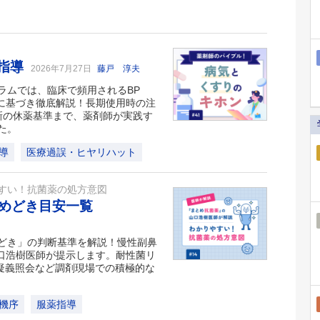
薬指導
2026年7月27日
藤戸 淳夫
ラムでは、臨床で頻用されるBP
ンに基づき徹底解説！長期使用時の注
新の休薬基準まで、薬剤師が実践す
た。
導
医療過誤・ヒヤリハット
すい！抗菌薬の処方意図
めどき目安一覧
どき」の判断基準を解説！慢性副鼻
山口浩樹医師が提示します。耐性菌リ
や疑義照会など調剤現場での積極的な
機序
服薬指導