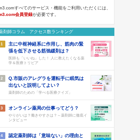
m3.comすべてのサービス・機能をご利用いただくには、
m3.com会員登録
が必要です。
薬剤師コラム アクセス数ランキング
主に中枢神経系に作用し、筋肉の緊
1
張を低下させる筋弛緩剤は？
医師も「いいね」した！ 人に教えたくなる薬
学＆医療トリビア
Q.市販のアレグラを運転手に眠気は
2
出ないと説明してよい？
薬剤師のための「学べる医療クイズ」
オンライン薬局の仕事ってどう？
3
やりがいは？働きやすさは？～薬剤師に徹底イ
ンタビュー
認定薬剤師は「意味ない」の理由と
4