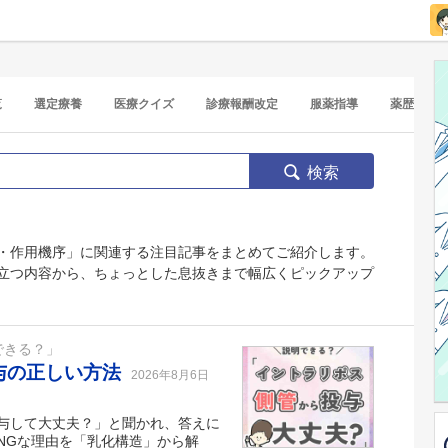
覧
選定療養
医療クイズ
診療報酬改定
服薬指導
薬歴
検索
・作用機序」に関連する注目記事をまとめてご紹介します。
立つ内容から、ちょっとした息抜きまで幅広くピックアップ
できる？」
与の正しい方法
2026年8月6日
与して大丈夫？」と聞かれ、答えに
NGな理由を「乳化構造」から解