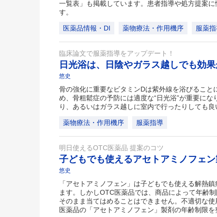
一覧表」も掲載しています。患者指導や処方提案に
す。
医薬品情報・DI
薬物療法・作用機序
服薬指
臨床論文で服薬指導をアップデート！
日光浴は、日陰やガラス越しでも効
悠史
骨の強化に重要なビタミンDは紫外線を浴びること
め、骨粗鬆症の予防には適度な“日光浴”が重要にな
り、あるいはガラス越しに室内で行ったりしても良
薬物療法・作用機序
服薬指導
明日使えるOTC医薬品 提案のコツ
子どもでも使えるアセトアミノフェ
悠史
「アセトアミノフェン」は子どもでも使える解熱鎮
ます。しかしOTC医薬品では、商品によって年齢
そのまま当てはめることはできません。不適切な使
医薬品の「アセトアミノフェン」製剤の年齢制限を