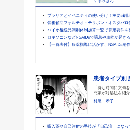
くるみぱん
プラリアとイベニティの使い分け！主要5剤
骨粗鬆症フォルテオ・テリボン・オスタバロ
バイオ後続品調剤体制加算一覧で算定要件を
ロキソニンなどNSAIDsで喘息や血栓が起き
【一覧表付】服薬指導に活かす、NSAIDs副
患者タイプ別
「待ち時間に文句を
門家が対処法を紹介
村尾 孝子
吸入薬や自己注射の手技が「自己流」になっ