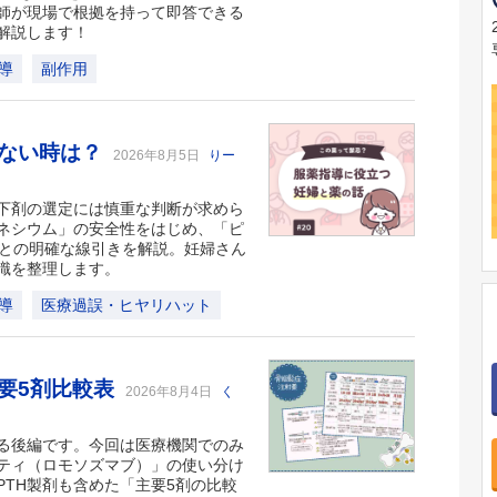
師が現場で根拠を持って即答できる
解説します！
導
副作用
かない時は？
2026年8月5日
りー
下剤の選定には慎重な判断が求めら
ネシウム」の安全性をはじめ、「ピ
品との明確な線引きを解説。妊婦さん
識を整理します。
導
医療過誤・ヒヤリハット
要5剤比較表
2026年8月4日
く
る後編です。今回は医療機関でのみ
ティ（ロモソズマブ）」の使い分け
TH製剤も含めた「主要5剤の比較