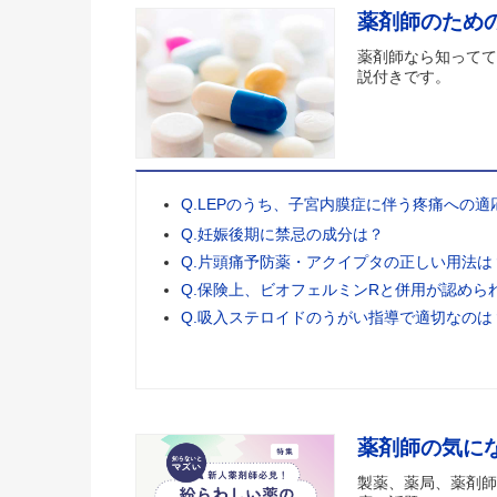
薬剤師のため
薬剤師なら知ってて
説付きです。
Q.LEPのうち、子宮内膜症に伴う疼痛への
Q.妊娠後期に禁忌の成分は？
Q.片頭痛予防薬・アクイプタの正しい用法は
Q.保険上、ビオフェルミンRと併用が認めら
Q.吸入ステロイドのうがい指導で適切なのは
薬剤師の気に
製薬、薬局、薬剤師