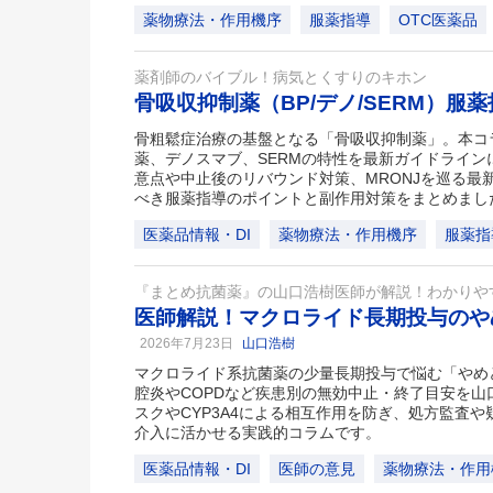
薬物療法・作用機序
服薬指導
OTC医薬品
薬剤師のバイブル！病気とくすりのキホン
骨吸収抑制薬（BP/デノ/SERM）服
骨粗鬆症治療の基盤となる「骨吸収抑制薬」。本コ
薬、デノスマブ、SERMの特性を最新ガイドライ
意点や中止後のリバウンド対策、MRONJを巡る最
べき服薬指導のポイントと副作用対策をまとめまし
医薬品情報・DI
薬物療法・作用機序
服薬指
『まとめ抗菌薬』の山口浩樹医師が解説！わかりや
医師解説！マクロライド長期投与のや
2026年7月23日
山口浩樹
マクロライド系抗菌薬の少量長期投与で悩む「やめ
腔炎やCOPDなど疾患別の無効中止・終了目安を
スクやCYP3A4による相互作用を防ぎ、処方監査
介入に活かせる実践的コラムです。
医薬品情報・DI
医師の意見
薬物療法・作用