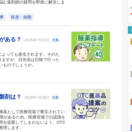
悩む薬剤師の疑問を即座に解決しま
導
疾患・病態
果がある？
2026年7月31日
児島
によっても産生されます。そのた
りますが、日光浴は日陰で行った
いものでしょうか。
ン製剤は？
2026年7月30日
児島
痛薬として医療現場で重宝されてい
制限があるため、医療現場での認識を
用を提案してしまわないよう、OTC
整理します。