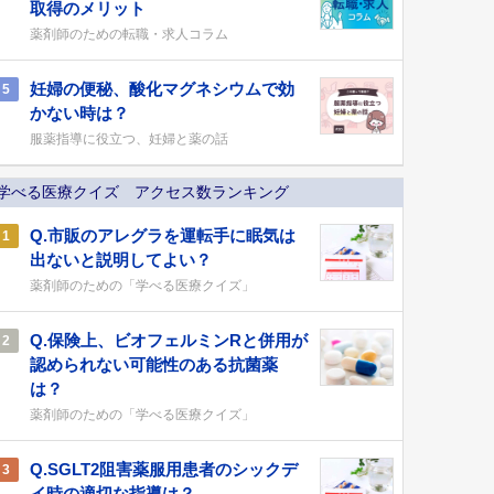
取得のメリット
薬剤師のための転職・求人コラム
妊婦の便秘、酸化マグネシウムで効
5
かない時は？
服薬指導に役立つ、妊婦と薬の話
学べる医療クイズ アクセス数ランキング
Q.市販のアレグラを運転手に眠気は
1
出ないと説明してよい？
薬剤師のための「学べる医療クイズ」
Q.保険上、ビオフェルミンRと併用が
2
認められない可能性のある抗菌薬
は？
薬剤師のための「学べる医療クイズ」
Q.SGLT2阻害薬服用患者のシックデ
3
イ時の適切な指導は？