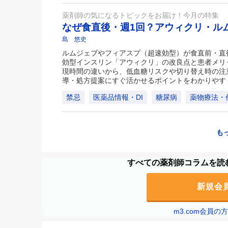
薬剤師の気になるトピックをお届け！今月の特集
なぜ食直後・週1回？アウィクリ・ル
島 悠史
ルムジェブやフィアスプ（超速効型）が食直前・直
効型インスリン「アウィクリ」の改良点と患者メリ
現時間の違いから、低血糖リスクや切り替え時の注
導・処方提案にすぐ活かせるポイントをわかりやす
禁忌
医薬品情報・DI
糖尿病
薬物療法・
も
すべての薬剤師コラムを読む
新規会
m3.com会員