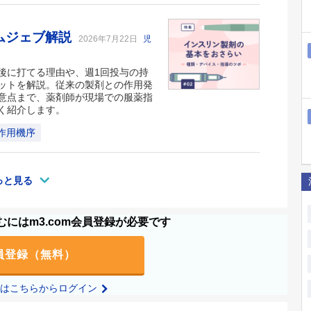
ムジェブ解説
2026年7月22日
児
後に打てる理由や、週1回投与の持
ットを解説。従来の製剤との作用発
意点まで、薬剤師が現場での服薬指
く紹介します。
作用機序
っと見る
にはm3.com会員登録が必要です
員登録（無料）
の方はこちらからログイン