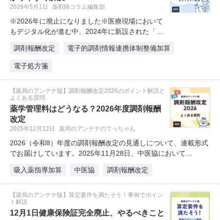
2026年5月1日
薬剤師コラム編集部
※2026年に廃止になりました※医療現場において
もデジタル化が進む中、2024年に新設された「医
療DX推進体制整備加算」…
調剤報酬改定
電子的調剤情報連携体制整備加算
電子処方箋
【薬局のアンテナ版】調剤報酬改定2026のポイント解説と
よくある質問
薬学管理料はどうなる？2026年度調剤報酬
改定
2025年12月12日
薬局のアンテナのてっちゃん
2026（令和8）年度の調剤報酬改定の見通しについて、連載形式
でお届けしています。2025年11月28日、中医協において…
吸入薬指導加算
中医協
調剤報酬改定
【薬局のアンテナ版】算定要件を満たそう！事例でポイン
ト解説
12月1日健康保険証完全廃止、やるべきこと