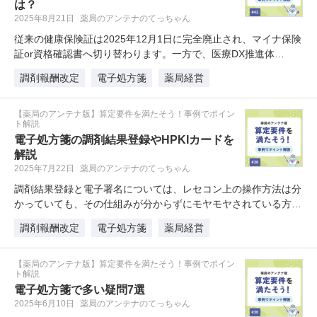
は？
2025年8月21日
薬局のアンテナのてっちゃん
従来の健康保険証は2025年12月1日に完全廃止され、マイナ保険
証or資格確認書へ切り替わります。一方で、医療DX推進体…
調剤報酬改定
電子処方箋
薬局経営
【薬局のアンテナ版】算定要件を満たそう！事例でポイン
ト解説
電子処方箋の調剤結果登録やHPKIカードを
解説
2025年7月22日
薬局のアンテナのてっちゃん
調剤結果登録と電子署名については、レセコン上の操作方法は分
かっていても、その仕組みが分からずにモヤモヤされている方も
多い…
調剤報酬改定
電子処方箋
薬局経営
【薬局のアンテナ版】算定要件を満たそう！事例でポイン
ト解説
電子処方箋で多い疑問7選
2025年6月10日
薬局のアンテナのてっちゃん