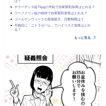
は？
チラーヂンＳ錠75µgの半錠で自家製剤加算はとれる？
ワーファリン錠の粉砕で自家製剤加算はとれる？
ゴールデンウィークの新薬処方、日数制限は？
不眠症に「ニトラゼパム」でハイリスク加算はとれ
る？
もっと見る