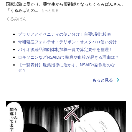
国家試験に受かり、薬学生から薬剤師となったくるみぱんさん。
「くるみぱんの...
もっと見る
くるみぱん
プラリアとイベニティの使い分け！主要5剤比較表
骨粗鬆症フォルテオ・テリボン・オスタバロ使い分け
バイオ後続品調剤体制加算一覧で算定要件を整理！
ロキソニンなどNSAIDsで喘息や血栓が起きる理由は？
【一覧表付】服薬指導に活かす、NSAIDs副作用のな
ぜ？
もっと見る