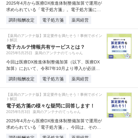
2025年4月から医療DX推進体制整備加算で運用が
求められている「電子処方箋」。電子処方箋につ
いては日々多くのご質問を頂…
調剤報酬改定
電子処方箋
薬局経営
【薬局のアンテナ版】算定要件を満たそう！事例でポイン
ト解説
電子カルテ情報共有サービスとは？
2025年5月25日
薬局のアンテナのてっちゃん
今回は医療DX推進体制整備加算（以下、医療DX
加算）において、令和7年10月より導入が必須と
なる「電子カルテ情報共有サー…
調剤報酬改定
電子処方箋
薬局経営
【薬局のアンテナ版】算定要件を満たそう！事例でポイン
ト解説
電子処方箋の様々な疑問に回答します！
2025年5月3日
薬局のアンテナのてっちゃん
2025年4月から医療DX推進体制整備加算で運用が
求められている「電子処方箋」。今回は、その中
でも特に多く寄せられる質問…
調剤報酬改定
電子処方箋
薬局経営