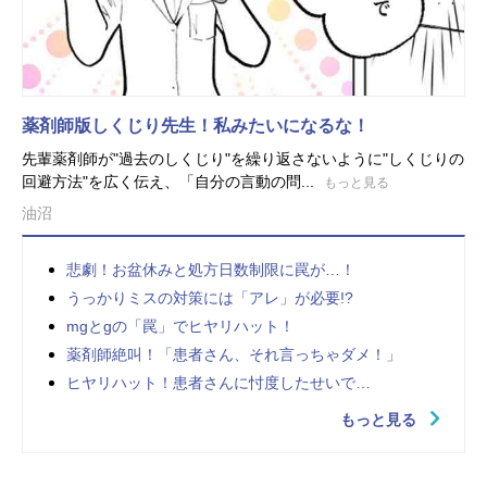
薬剤師版しくじり先生！私みたいになるな！
先輩薬剤師が"過去のしくじり"を繰り返さないように"しくじりの
回避方法"を広く伝え、「自分の言動の問...
もっと見る
油沼
悲劇！お盆休みと処方日数制限に罠が…！
うっかりミスの対策には「アレ」が必要!?
mgとgの「罠」でヒヤリハット！
薬剤師絶叫！「患者さん、それ言っちゃダメ！」
ヒヤリハット！患者さんに忖度したせいで…
もっと見る