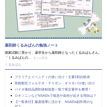
薬剤師くるみぱんの勉強ノート
国家試験に受かり、薬学生から薬剤師となったくるみぱんさん。
「くるみぱんの...
もっと見る
くるみぱん
プラリアとイベニティの使い分け！主要5剤比較表
骨粗鬆症フォルテオ・テリボン・オスタバロ使い分け
バイオ後続品調剤体制加算一覧で算定要件を整理！
ロキソニンなどNSAIDsで喘息や血栓が起きる理由は？
【一覧表付】服薬指導に活かす、NSAIDs副作用のな
ぜ？