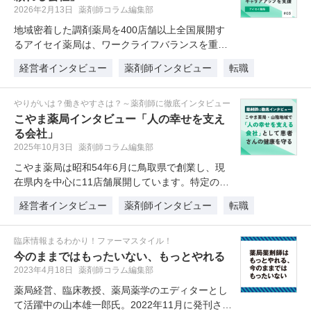
2026年2月13日
薬剤師コラム編集部
地域密着した調剤薬局を400店舗以上全国展開す
るアイセイ薬局は、ワークライフバランスを重視
した、長く働ける環境が整ってい…
経営者インタビュー
薬剤師インタビュー
転職
やりがいは？働きやすさは？～薬剤師に徹底インタビュー
こやま薬局インタビュー「人の幸せを支え
る会社」
2025年10月3日
薬剤師コラム編集部
こやま薬局は昭和54年6月に鳥取県で創業し、現
在県内を中心に11店舗展開しています。特定の地
域に根ざしている薬局では、現…
経営者インタビュー
薬剤師インタビュー
転職
臨床情報まるわかり！ファーマスタイル！
今のままではもったいない、もっとやれる
2023年4月18日
薬剤師コラム編集部
薬局経営、臨床教授、薬局薬学のエディターとし
て活躍中の山本雄一郎氏。2022年11月に発刊され