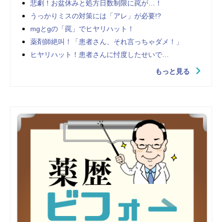
悲劇！お盆休みと処方日数制限に罠が…！
うっかりミスの対策には「アレ」が必要!?
mgとgの「罠」でヒヤリハット！
薬剤師絶叫！「患者さん、それ言っちゃダメ！」
ヒヤリハット！患者さんに忖度したせいで…
もっと見る