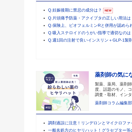
Q.妊娠後期に禁忌の成分は？
NEW
Q.片頭痛予防薬・アクイプタの正しい用法は
Q.保険上、ビオフェルミンRと併用が認めら
Q.吸入ステロイドのうがい指導で適切なのは
Q.週1回の注射で良いインスリン＋GLP-1製
薬剤師の気に
製薬、薬局、薬剤師
度、話題のモノ、コ
調査・取材、インタ
薬剤師コラム編集部
調剤過誤に注意！リンデロンとマイクロファ
一般名処方のヒヤリハット！グラセプター等