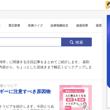
覧
選定療養
医療クイズ
診療報酬改定
服薬指導
薬歴
検索
雑学」に関連する注目記事をまとめてご紹介します。 薬剤
内容から、ちょっとした息抜きまで幅広くピックアップしま
医療トリビア
ギーに注意すべき原因物
トリビアを紹介します。今回とりあ