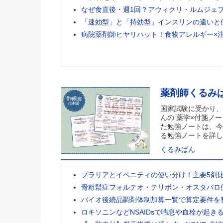
なぜ食直後・週1回？アウィクリ・ルムジェ
「速効型」と「持効型」インスリンの違いと
病院薬剤師ヒヤリハット！食物アレルギー×
薬剤師くるみ
国家試験に受かり、
んの 薬学×付箋ノー
た勉強ノートは、今
る勉強ノートを詳し
くるみぱん
プラリアとイベニティの使い分け！主要5剤
骨粗鬆症フォルテオ・テリボン・オスタバロ
バイオ後続品調剤体制加算一覧で算定要件を
ロキソニンなどNSAIDsで喘息や血栓が起き