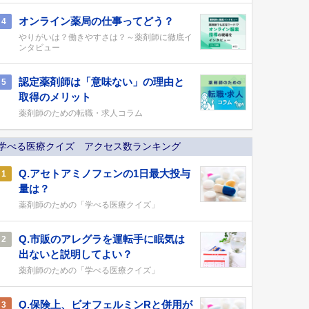
オンライン薬局の仕事ってどう？
4
やりがいは？働きやすさは？～薬剤師に徹底イ
ンタビュー
認定薬剤師は「意味ない」の理由と
5
取得のメリット
薬剤師のための転職・求人コラム
学べる医療クイズ アクセス数ランキング
Q.アセトアミノフェンの1日最大投与
1
量は？
薬剤師のための「学べる医療クイズ」
Q.市販のアレグラを運転手に眠気は
2
出ないと説明してよい？
薬剤師のための「学べる医療クイズ」
Q.保険上、ビオフェルミンRと併用が
3