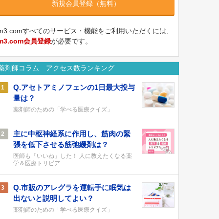
新規会員登録（無料）
m3.comすべてのサービス・機能をご利用いただくには、
m3.com会員登録
が必要です。
薬剤師コラム アクセス数ランキング
Q.アセトアミノフェンの1日最大投与
1
量は？
薬剤師のための「学べる医療クイズ」
主に中枢神経系に作用し、筋肉の緊
2
張を低下させる筋弛緩剤は？
医師も「いいね」した！ 人に教えたくなる薬
学＆医療トリビア
Q.市販のアレグラを運転手に眠気は
3
出ないと説明してよい？
薬剤師のための「学べる医療クイズ」