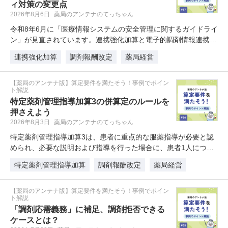
ィ対策の変更点
2026年8月6日
薬局のアンテナのてっちゃん
令和8年6月に「医療情報システムの安全管理に関するガイドライ
ン」が見直されています。連携強化加算と電子的調剤情報連携体
制…
連携強化加算
調剤報酬改定
薬局経営
【薬局のアンテナ版】算定要件を満たそう！事例でポイン
ト解説
特定薬剤管理指導加算3の併算定のルールを
押さえよう
2026年8月3日
薬局のアンテナのてっちゃん
特定薬剤管理指導加算3は、患者に重点的な服薬指導が必要と認
められ、必要な説明および指導を行った場合に、患者1人につき
当該…
特定薬剤管理指導加算
調剤報酬改定
薬局経営
【薬局のアンテナ版】算定要件を満たそう！事例でポイン
ト解説
「調剤応需義務」に補足、調剤拒否できる
ケースとは？