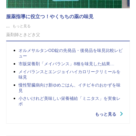
服薬指導に役立つ！やくちちの薬の味見
...
もっと見る
薬剤師ときどき父
オルメサルタンOD錠の先発品・後発品を味見比較レビ
ュー
市販栄養剤「メイバランス」8種を味見した結果…
メイバランスとエンジョイハイカロリークリミールを
味見
慢性腎臓病向け新ゆめごはん、イチビキのおかずを味
見
小さいけれど美味しい栄養補給「ミニタス」を実食レ
ポ
もっと見る