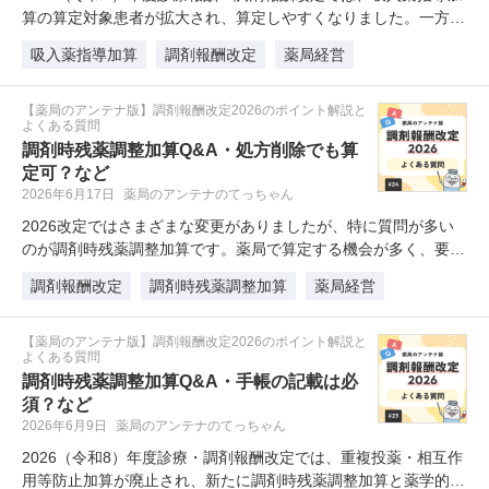
算の算定対象患者が拡大され、算定しやすくなりました。一方
で…
吸入薬指導加算
調剤報酬改定
薬局経営
【薬局のアンテナ版】調剤報酬改定2026のポイント解説と
よくある質問
調剤時残薬調整加算Q&A・処方削除でも算
定可？など
2026年6月17日
薬局のアンテナのてっちゃん
2026改定ではさまざまな変更がありましたが、特に質問が多い
のが調剤時残薬調整加算です。薬局で算定する機会が多く、要件
の…
調剤報酬改定
調剤時残薬調整加算
薬局経営
【薬局のアンテナ版】調剤報酬改定2026のポイント解説と
よくある質問
調剤時残薬調整加算Q&A・手帳の記載は必
須？など
2026年6月9日
薬局のアンテナのてっちゃん
2026（令和8）年度診療・調剤報酬改定では、重複投薬・相互作
用等防止加算が廃止され、新たに調剤時残薬調整加算と薬学的