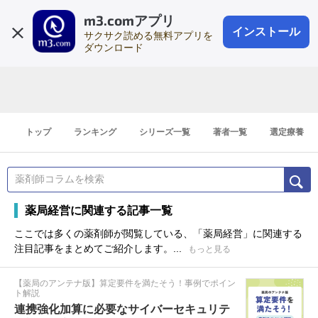
m3.comアプリ
登録1分
会員登録
無料
ログイン
インストール
サクサク読める無料アプリを
ダウンロード
トップ
ランキング
シリーズ一覧
著者一覧
選定療養
薬局経営に関連する記事一覧
ここでは多くの薬剤師が閲覧している、「薬局経営」に関連する
注目記事をまとめてご紹介します。...
もっと見る
【薬局のアンテナ版】算定要件を満たそう！事例でポイン
ト解説
連携強化加算に必要なサイバーセキュリテ