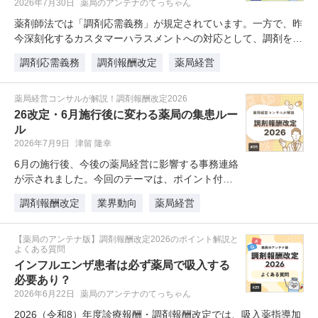
2026年7月30日
薬局のアンテナのてっちゃん
薬剤師法では「調剤応需義務」が規定されています。一方で、昨
今深刻化するカスタマーハラスメントへの対応として、調剤を断
るこ…
調剤応需義務
調剤報酬改定
薬局経営
薬局経営コンサルが解説！調剤報酬改定2026
26改定・6月施行後に変わる薬局の集患ルー
ル
2026年7月9日
津留 隆幸
6月の施行後、今後の薬局経営に影響する事務連絡
が示されました。今回のテーマは、ポイント付与
や送料無料などの経済的誘引規制…
調剤報酬改定
業界動向
薬局経営
【薬局のアンテナ版】調剤報酬改定2026のポイント解説と
よくある質問
インフルエンザ患者は必ず薬局で吸入する
必要あり？
2026年6月22日
薬局のアンテナのてっちゃん
2026（令和8）年度診療報酬・調剤報酬改定では、吸入薬指導加