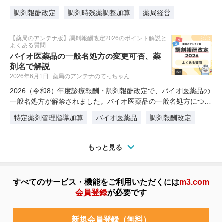
有…
調剤報酬改定
調剤時残薬調整加算
薬局経営
【薬局のアンテナ版】調剤報酬改定2026のポイント解説と
よくある質問
バイオ医薬品の一般名処方の変更可否、薬
剤名で解説
2026年6月1日
薬局のアンテナのてっちゃん
2026（令和8）年度診療報酬・調剤報酬改定で、バイオ医薬品の
一般名処方が解禁されました。バイオ医薬品の一般名処方につ
い…
特定薬剤管理指導加算
バイオ医薬品
調剤報酬改定
もっと見る
すべてのサービス・機能をご利用いただくには
m3.com
会員登録
が必要です
新規会員登録（無料）