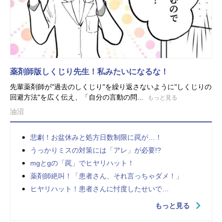
薬剤師版しくじり先生！私みたいになるな！
先輩薬剤師が"過去のしくじり"を繰り返さないように"しくじりの
回避方法"を広く伝え、「自分の言動の問...
もっと見る
油沼
悲劇！お盆休みと処方日数制限に罠が…！
うっかりミスの対策には「アレ」が必要!?
mgとgの「罠」でヒヤリハット！
薬剤師絶叫！「患者さん、それ言っちゃダメ！」
ヒヤリハット！患者さんに忖度したせいで…
もっと見る