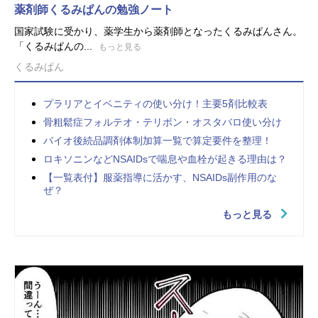
薬剤師くるみぱんの勉強ノート
国家試験に受かり、薬学生から薬剤師となったくるみぱんさん。
「くるみぱんの...
もっと見る
くるみぱん
プラリアとイベニティの使い分け！主要5剤比較表
骨粗鬆症フォルテオ・テリボン・オスタバロ使い分け
バイオ後続品調剤体制加算一覧で算定要件を整理！
ロキソニンなどNSAIDsで喘息や血栓が起きる理由は？
【一覧表付】服薬指導に活かす、NSAIDs副作用のな
ぜ？
もっと見る