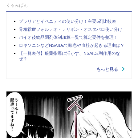
くるみぱん
プラリアとイベニティの使い分け！主要5剤比較表
骨粗鬆症フォルテオ・テリボン・オスタバロ使い分け
バイオ後続品調剤体制加算一覧で算定要件を整理！
ロキソニンなどNSAIDsで喘息や血栓が起きる理由は？
【一覧表付】服薬指導に活かす、NSAIDs副作用のな
ぜ？
もっと見る