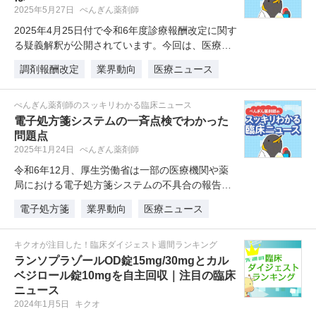
2025年5月27日
ぺんぎん薬剤師
2025年4月25日付で令和6年度診療報酬改定に関す
る疑義解釈が公開されています。今回は、医療DX
推進体制整備加算が中心…
調剤報酬改定
業界動向
医療ニュース
ぺんぎん薬剤師のスッキリわかる臨床ニュース
電子処方箋システムの一斉点検でわかった
問題点
2025年1月24日
ぺんぎん薬剤師
令和6年12月、厚生労働省は一部の医療機関や薬
局における電子処方箋システムの不具合の報告を
受け、電子処方箋の発行を停止し…
電子処方箋
業界動向
医療ニュース
キクオが注目した！臨床ダイジェスト週間ランキング
ランソプラゾールOD錠15mg/30mgとカル
ベジロール錠10mgを自主回収｜注目の臨床
ニュース
2024年1月5日
キクオ