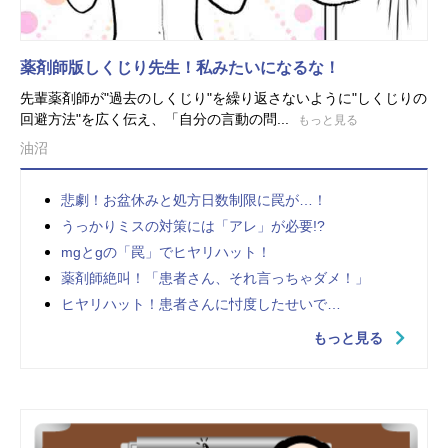
薬剤師版しくじり先生！私みたいになるな！
先輩薬剤師が"過去のしくじり"を繰り返さないように"しくじりの
回避方法"を広く伝え、「自分の言動の問...
もっと見る
油沼
悲劇！お盆休みと処方日数制限に罠が…！
うっかりミスの対策には「アレ」が必要!?
mgとgの「罠」でヒヤリハット！
薬剤師絶叫！「患者さん、それ言っちゃダメ！」
ヒヤリハット！患者さんに忖度したせいで…
もっと見る