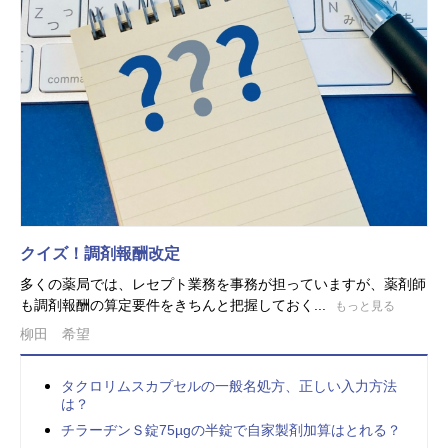
クイズ！調剤報酬改定
多くの薬局では、レセプト業務を事務が担っていますが、薬剤師
も調剤報酬の算定要件をきちんと把握しておく...
もっと見る
柳田 希望
タクロリムスカプセルの一般名処方、正しい入力方法
は？
チラーヂンＳ錠75µgの半錠で自家製剤加算はとれる？