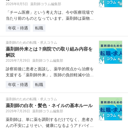
2026年8月5日
薬剤師コラム編集部
「チーム医療」という考え方は、今や医療現場で
当たり前のものとなっています。薬剤師は薬物療
法の専門家として活躍し、患者一人…
年収・待遇
転職
薬剤師のための転職・求人コラム
薬剤師外来とは？病院での取り組み内容を
解説
2026年7月29日
薬剤師コラム編集部
診察前後に患者と面談し、薬学的視点から治療を
支援する「薬剤師外来」。医師の負担軽減や治療
の安全性向上のために、薬剤師の積…
年収・待遇
転職
薬剤師のための転職・求人コラム
薬剤師の白衣・髪色・ネイルの基本ルール
2026年7月26日
薬剤師コラム編集部
薬剤師は、単に薬を調剤するだけでなく、患者さ
んの不安によりそい、健康になるようアドバイス