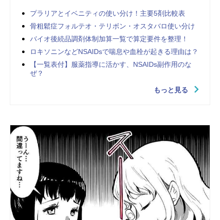
プラリアとイベニティの使い分け！主要5剤比較表
骨粗鬆症フォルテオ・テリボン・オスタバロ使い分け
バイオ後続品調剤体制加算一覧で算定要件を整理！
ロキソニンなどNSAIDsで喘息や血栓が起きる理由は？
【一覧表付】服薬指導に活かす、NSAIDs副作用のな
ぜ？
もっと見る