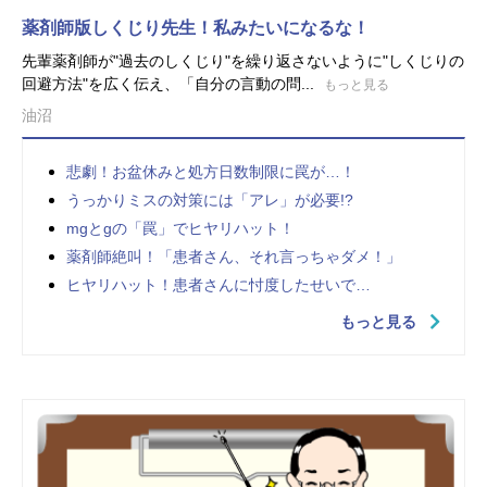
薬剤師版しくじり先生！私みたいになるな！
先輩薬剤師が"過去のしくじり"を繰り返さないように"しくじりの
回避方法"を広く伝え、「自分の言動の問...
もっと見る
油沼
悲劇！お盆休みと処方日数制限に罠が…！
うっかりミスの対策には「アレ」が必要!?
mgとgの「罠」でヒヤリハット！
薬剤師絶叫！「患者さん、それ言っちゃダメ！」
ヒヤリハット！患者さんに忖度したせいで…
もっと見る