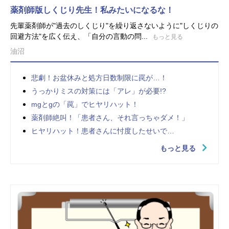
薬剤師版しくじり先生！私みたいになるな！
先輩薬剤師が"過去のしくじり"を繰り返さないように"しくじりの
回避方法"を広く伝え、「自分の言動の問...
もっと見る
油沼
悲劇！お盆休みと処方日数制限に罠が…！
うっかりミスの対策には「アレ」が必要!?
mgとgの「罠」でヒヤリハット！
薬剤師絶叫！「患者さん、それ言っちゃダメ！」
ヒヤリハット！患者さんに忖度したせいで…
もっと見る