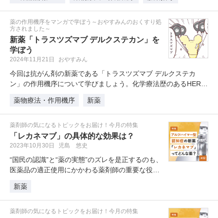
薬の作用機序をマンガで学ぼう～おやすみんのおくすり処
方されました～
新薬「トラスツズマブ デルクステカン」を
学ぼう
2024年11月21日
おやすみん
今回は抗がん剤の新薬である「トラスツズマブ デルクステカ
ン」の作用機序について学びましょう。化学療法歴のあるHER2
陽性…
薬物療法・作用機序
新薬
薬剤師の気になるトピックをお届け！今月の特集
「レカネマブ」の具体的な効果は？
2023年10月30日
児島 悠史
“国民の認識”と“薬の実態”のズレを是正するのも、
医薬品の適正使用にかかわる薬剤師の重要な役割
です。「レカネマブ」は国民…
新薬
薬剤師の気になるトピックをお届け！今月の特集