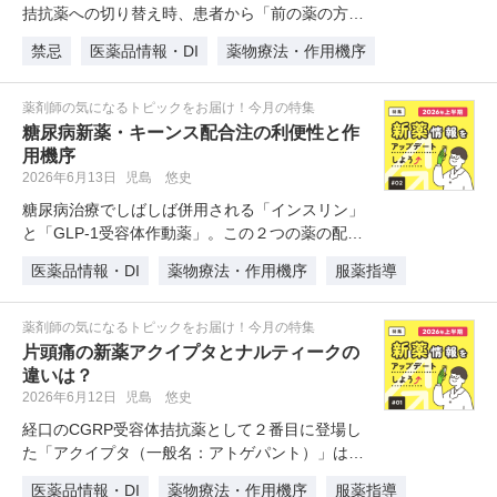
拮抗薬への切り替え時、患者から「前の薬の方が
眠れた」と言われませんか？新薬ボ…
禁忌
医薬品情報・DI
薬物療法・作用機序
薬剤師の気になるトピックをお届け！今月の特集
糖尿病新薬・キーンス配合注の利便性と作
用機序
2026年6月13日
児島 悠史
糖尿病治療でしばしば併用される「インスリン」
と「GLP-1受容体作動薬」。この２つの薬の配合
剤はこれまでもいくつか製剤が…
医薬品情報・DI
薬物療法・作用機序
服薬指導
薬剤師の気になるトピックをお届け！今月の特集
片頭痛の新薬アクイプタとナルティークの
違いは？
2026年6月12日
児島 悠史
経口のCGRP受容体拮抗薬として２番目に登場し
た「アクイプタ（一般名：アトゲパント）」は、
どんな作用で、どういった目的で…
医薬品情報・DI
薬物療法・作用機序
服薬指導