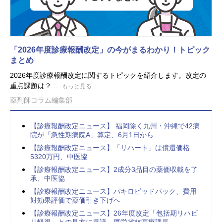
「2026年度診療報酬改定」の今がまるわかり！トピック
まとめ
2026年度診療報酬改定に関するトピックを紹介します。改定の
重点課題は？...
もっと見る
薬剤師コラム編集部
【診療報酬改定ニュース】 福岡除く九州・沖縄で42病
院が「急性期病院A」算定、6月1日から
【診療報酬改定ニュース】「リハート」は償還価格
5320万円、中医協
【診療報酬改定ニュース】2成分3品目の薬価収載を了
承、中医協
【診療報酬改定ニュース】パキロビッドパック、費用
対効果評価で薬価引き下げへ
【診療報酬改定ニュース】26年度改定「包括期リハビ
リ軽視」との見方に異議、厚労省林医療課長