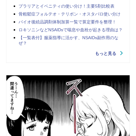
プラリアとイベニティの使い分け！主要5剤比較表
骨粗鬆症フォルテオ・テリボン・オスタバロ使い分け
バイオ後続品調剤体制加算一覧で算定要件を整理！
ロキソニンなどNSAIDsで喘息や血栓が起きる理由は？
【一覧表付】服薬指導に活かす、NSAIDs副作用のな
ぜ？
もっと見る