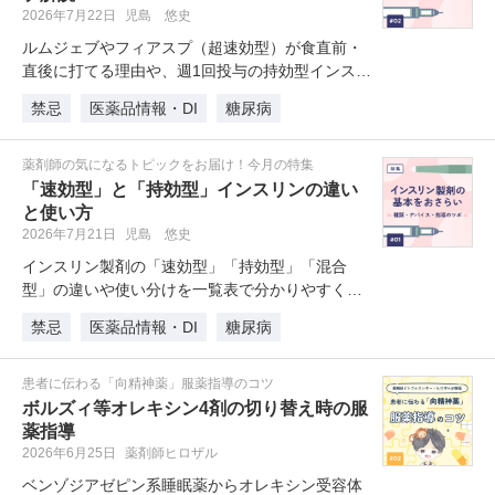
2026年7月22日
児島 悠史
ルムジェブやフィアスプ（超速効型）が食直前・
直後に打てる理由や、週1回投与の持効型インスリ
ン「アウィクリ」の改良点と患者…
禁忌
医薬品情報・DI
糖尿病
薬剤師の気になるトピックをお届け！今月の特集
「速効型」と「持効型」インスリンの違い
と使い方
2026年7月21日
児島 悠史
インスリン製剤の「速効型」「持効型」「混合
型」の違いや使い分けを一覧表で分かりやすく解
説します。注目の週1回持効型製剤「…
禁忌
医薬品情報・DI
糖尿病
患者に伝わる「向精神薬」服薬指導のコツ
ボルズィ等オレキシン4剤の切り替え時の服
薬指導
2026年6月25日
薬剤師ヒロザル
ベンゾジアゼピン系睡眠薬からオレキシン受容体