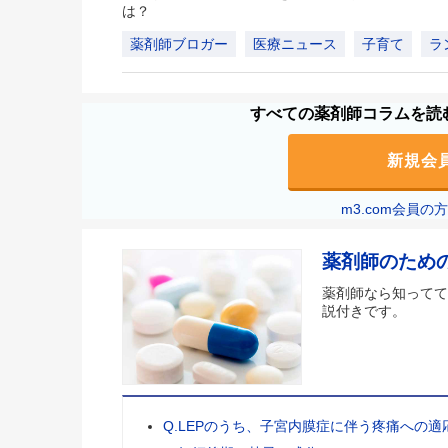
は？
薬剤師ブロガー
医療ニュース
子育て
ラ
すべての薬剤師コラムを読む
新規会
m3.com会員
薬剤師のため
薬剤師なら知ってて
説付きです。
Q.LEPのうち、子宮内膜症に伴う疼痛への