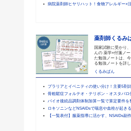
病院薬剤師ヒヤリハット！食物アレルギー×
薬剤師くるみ
国家試験に受かり、
んの 薬学×付箋ノー
た勉強ノートは、今
る勉強ノートを詳し
くるみぱん
プラリアとイベニティの使い分け！主要5剤
骨粗鬆症フォルテオ・テリボン・オスタバロ
バイオ後続品調剤体制加算一覧で算定要件を
ロキソニンなどNSAIDsで喘息や血栓が起き
【一覧表付】服薬指導に活かす、NSAIDs副