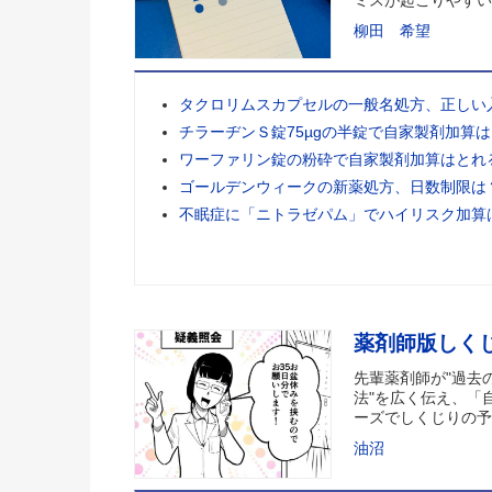
柳田 希望
タクロリムスカプセルの一般名処方、正しい
チラーヂンＳ錠75µgの半錠で自家製剤加算
ワーファリン錠の粉砕で自家製剤加算はとれ
ゴールデンウィークの新薬処方、日数制限は
不眠症に「ニトラゼパム」でハイリスク加算
薬剤師版しく
先輩薬剤師が"過去
法"を広く伝え、「
ーズでしくじりの予
油沼