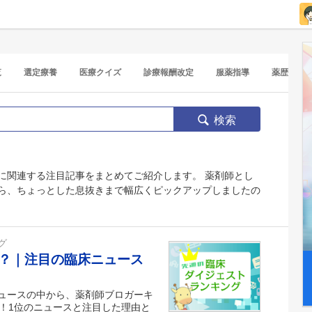
覧
選定療養
医療クイズ
診療報酬改定
服薬指導
薬歴
検索
に関連する注目記事をまとめてご紹介します。 薬剤師とし
ら、ちょっとした息抜きまで幅広くピックアップしましたの
グ
？｜注目の臨床ニュース
トニュースの中から、薬剤師ブロガーキ
！1位のニュースと注目した理由と