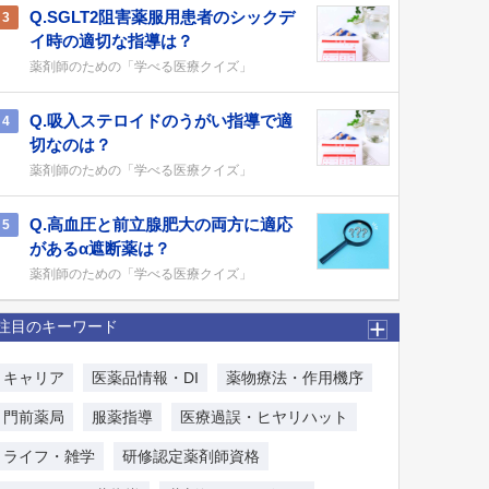
Q.SGLT2阻害薬服用患者のシックデ
3
イ時の適切な指導は？
薬剤師のための「学べる医療クイズ」
Q.吸入ステロイドのうがい指導で適
4
切なのは？
薬剤師のための「学べる医療クイズ」
Q.高血圧と前立腺肥大の両方に適応
5
があるα遮断薬は？
薬剤師のための「学べる医療クイズ」
注目のキーワード
キャリア
医薬品情報・DI
薬物療法・作用機序
門前薬局
服薬指導
医療過誤・ヒヤリハット
ライフ・雑学
研修認定薬剤師資格