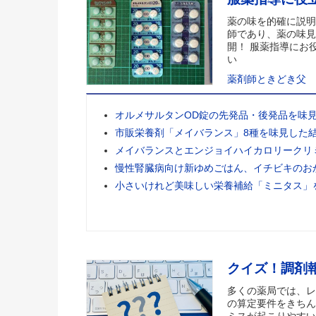
薬の味を的確に説明
師であり、薬の味見
開！ 服薬指導にお
い
薬剤師ときどき父
オルメサルタンOD錠の先発品・後発品を味
市販栄養剤「メイバランス」8種を味見した
メイバランスとエンジョイハイカロリークリ
慢性腎臓病向け新ゆめごはん、イチビキのお
小さいけれど美味しい栄養補給「ミニタス」
クイズ！調剤
多くの薬局では、レ
の算定要件をきちん
ミスが起こりやすい