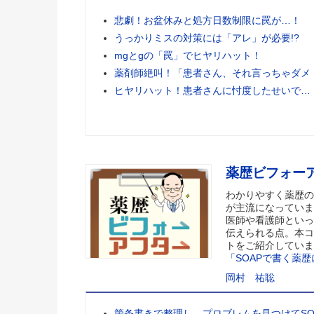
悲劇！お盆休みと処方日数制限に罠が…！
うっかりミスの対策には「アレ」が必要!?
mgとgの「罠」でヒヤリハット！
薬剤師絶叫！「患者さん、それ言っちゃダメ
ヒヤリハット！患者さんに忖度したせいで…
薬歴ビフォー
わかりやすく薬歴の
が主流になっていま
医師や看護師といっ
伝えられる点。本コ
トをご紹介していま
「SOAPで書く薬
岡村 祐聡
箇条書きで整理し、プロブレムを見つけてSO