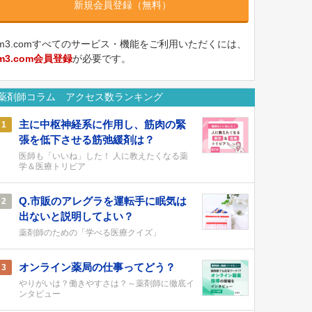
新規会員登録（無料）
m3.comすべてのサービス・機能をご利用いただくには、
m3.com会員登録
が必要です。
薬剤師コラム アクセス数ランキング
主に中枢神経系に作用し、筋肉の緊
1
張を低下させる筋弛緩剤は？
医師も「いいね」した！ 人に教えたくなる薬
学＆医療トリビア
Q.市販のアレグラを運転手に眠気は
2
出ないと説明してよい？
薬剤師のための「学べる医療クイズ」
オンライン薬局の仕事ってどう？
3
やりがいは？働きやすさは？～薬剤師に徹底イ
ンタビュー