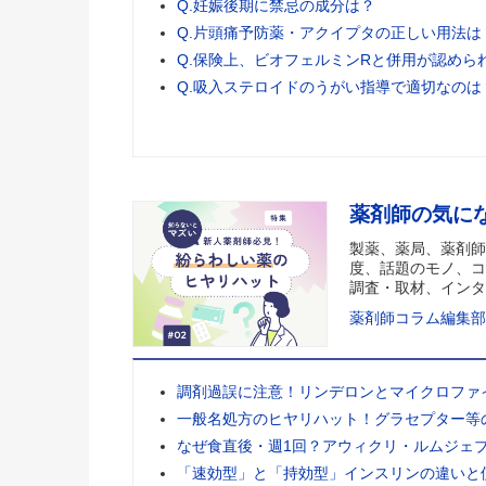
Q.妊娠後期に禁忌の成分は？
Q.片頭痛予防薬・アクイプタの正しい用法は
Q.保険上、ビオフェルミンRと併用が認めら
Q.吸入ステロイドのうがい指導で適切なのは
薬剤師の気に
製薬、薬局、薬剤師
度、話題のモノ、コ
調査・取材、インタ
薬剤師コラム編集部
調剤過誤に注意！リンデロンとマイクロファ
一般名処方のヒヤリハット！グラセプター等
なぜ食直後・週1回？アウィクリ・ルムジェ
「速効型」と「持効型」インスリンの違いと