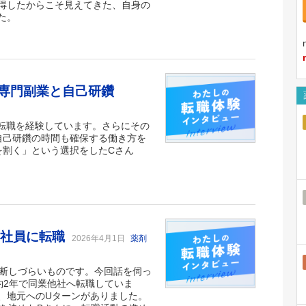
得したからこそ見えてきた、自身の
た。
C専門副業と自己研鑽
の転職を経験しています。さらにその
自己研鑽の時間も確保する働き方を
を割く」という選択をしたCさん
定社員に転職
2026年4月1日
薬剤
決断しづらいものです。今回話を伺っ
約2年で同業他社へ転職していま
、地元へのUターンがありました。