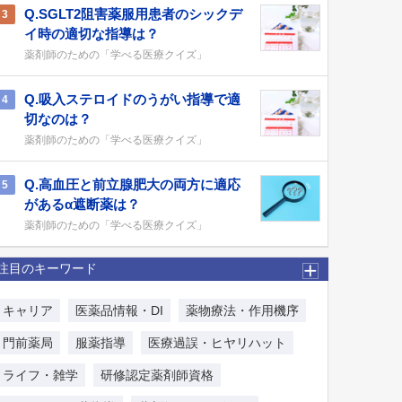
Q.SGLT2阻害薬服用患者のシックデ
3
イ時の適切な指導は？
薬剤師のための「学べる医療クイズ」
Q.吸入ステロイドのうがい指導で適
4
切なのは？
薬剤師のための「学べる医療クイズ」
Q.高血圧と前立腺肥大の両方に適応
5
があるα遮断薬は？
薬剤師のための「学べる医療クイズ」
注目のキーワード
キャリア
医薬品情報・DI
薬物療法・作用機序
門前薬局
服薬指導
医療過誤・ヒヤリハット
ライフ・雑学
研修認定薬剤師資格