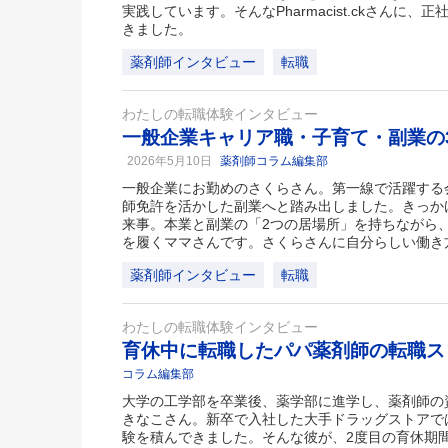
実践しています。そんなPharmacist.ckさんに
きました。
薬剤師インタビュー
転職
わたしの転職体験インタビュー
一般企業キャリア職・子育て・副業の
2026年5月10日
薬剤師コラム編集部
一般企業にお勤めのさくらさん。第一線で活躍する
師免許を活かした副業へと踏み出しました。きっか
来事。本業と副業の「2つの居場所」を持ちながら
を履くママさんです。さくらさんに自分らしい働き
薬剤師インタビュー
転職
わたしの転職体験インタビュー
育休中に転職したパパ薬剤師の転職
コラム編集部
大学の工学部を卒業後、薬学部に進学し、薬剤師の
きなこさん。新卒で入社した大手ドラッグストアで
験を積んできました。そんな彼が、2度目の育休期