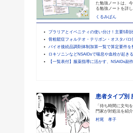
た勉強ノートは、今
る勉強ノートを詳し
くるみぱん
プラリアとイベニティの使い分け！主要5剤
骨粗鬆症フォルテオ・テリボン・オスタバロ
バイオ後続品調剤体制加算一覧で算定要件を
ロキソニンなどNSAIDsで喘息や血栓が起き
【一覧表付】服薬指導に活かす、NSAIDs副
患者タイプ別
「待ち時間に文句を
門家が対処法を紹介
村尾 孝子