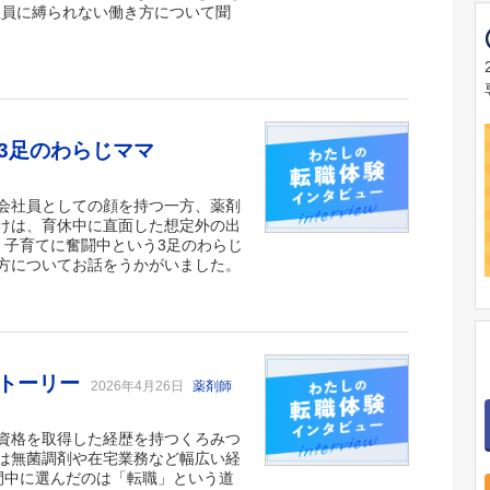
、正社員に縛られない働き方について聞
3足のわらじママ
会社員としての顔を持つ一方、薬剤
けは、育休中に直面した想定外の出
、子育てに奮闘中という3足のわらじ
方についてお話をうかがいました。
ストーリー
2026年4月26日
薬剤師
資格を取得した経歴を持つくろみつ
は無菌調剤や在宅業務など幅広い経
間中に選んだのは「転職」という道