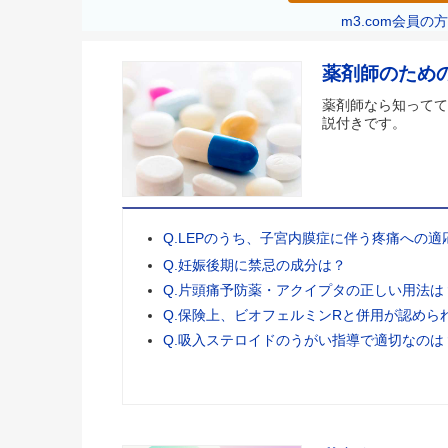
m3.com会員
薬剤師のため
薬剤師なら知ってて
説付きです。
Q.LEPのうち、子宮内膜症に伴う疼痛への
Q.妊娠後期に禁忌の成分は？
Q.片頭痛予防薬・アクイプタの正しい用法は
Q.保険上、ビオフェルミンRと併用が認めら
Q.吸入ステロイドのうがい指導で適切なのは