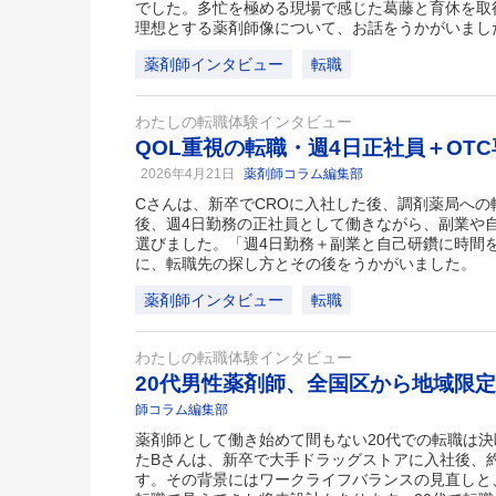
でした。多忙を極める現場で感じた葛藤と育休を取
理想とする薬剤師像について、お話をうかがいまし
薬剤師インタビュー
転職
わたしの転職体験インタビュー
QOL重視の転職・週4日正社員＋OT
2026年4月21日
薬剤師コラム編集部
Cさんは、新卒でCROに入社した後、調剤薬局へ
後、週4日勤務の正社員として働きながら、副業や
選びました。「週4日勤務＋副業と自己研鑽に時間
に、転職先の探し方とその後をうかがいました。
薬剤師インタビュー
転職
わたしの転職体験インタビュー
20代男性薬剤師、全国区から地域限
師コラム編集部
薬剤師として働き始めて間もない20代での転職は
たBさんは、新卒で大手ドラッグストアに入社後、
す。その背景にはワークライフバランスの見直しと