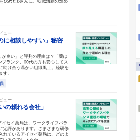
を決めたBさんに、転職活動の進め
ビュー
なのに相談しやすい」秘密
しが良い」と評判の理由は？「薬は
やブランク、60代の方も安心してス
に助け合う温かい組織風土。経験を
ます。
職
ビュー
いの頼れる会社」
アイセイ薬局は、ワークライフバラ
に定評があります。さまざまな研修
入れているアイセイ薬局は、どのよ
ているのでしょうか。