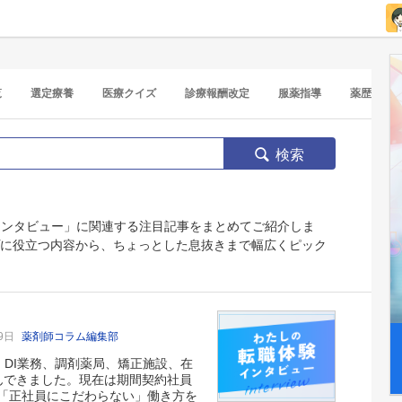
覧
選定療養
医療クイズ
診療報酬改定
服薬指導
薬歴
検索
インタビュー」に関連する注目記事をまとめてご紹介しま
プに役立つ内容から、ちょっとした息抜きまで幅広くピック
19日
薬剤師コラム編集部
て以降、DI業務、調剤薬局、矯正施設、在
んできました。現在は期間契約社員
「正社員にこだわらない」働き方を