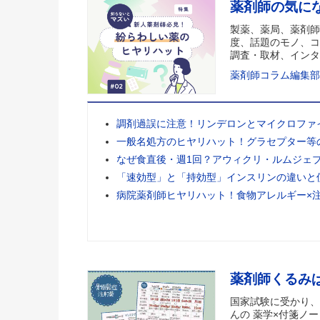
薬剤師の気に
製薬、薬局、薬剤師
度、話題のモノ、コ
調査・取材、インタ
薬剤師コラム編集部
調剤過誤に注意！リンデロンとマイクロファ
一般名処方のヒヤリハット！グラセプター等
なぜ食直後・週1回？アウィクリ・ルムジェ
「速効型」と「持効型」インスリンの違いと
病院薬剤師ヒヤリハット！食物アレルギー×
薬剤師くるみ
国家試験に受かり、
んの 薬学×付箋ノー