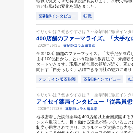
転職で見えてきた将来設計もあります。20代で転職
方と転職後の変化を聞きました。
薬剤師インタビュー
転職
やりがいは？働きやすさは？～薬剤師に徹底インタ
400店舗のファーマライズ。「大手
2026年3月3日
薬剤師コラム編集部
全国400店舗超のファーマライズ。「大手だが風通
まず100品目から」という独自の教育法で、未経験
タートできます。現場と経営層の距離が近く、互い
問わず「自分らしく」活躍できる同社の魅力に迫り
オンライン服薬指導
薬剤師インタビュー
転
やりがいは？働きやすさは？～薬剤師に徹底インタ
アイセイ薬局インタビュー「従業員想
2026年2月13日
薬剤師コラム編集部
地域密着した調剤薬局を400店舗以上全国展開する
ンスを重視した、長く働ける環境が整っていること
制度が用意されており、スキルアップ支援にも力を
うなところが働きやすいとスタッフの皆さんは考え