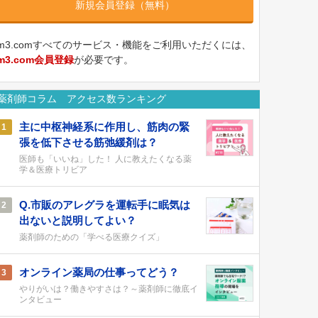
新規会員登録（無料）
m3.comすべてのサービス・機能をご利用いただくには、
m3.com会員登録
が必要です。
薬剤師コラム アクセス数ランキング
主に中枢神経系に作用し、筋肉の緊
1
張を低下させる筋弛緩剤は？
医師も「いいね」した！ 人に教えたくなる薬
学＆医療トリビア
Q.市販のアレグラを運転手に眠気は
2
出ないと説明してよい？
薬剤師のための「学べる医療クイズ」
オンライン薬局の仕事ってどう？
3
やりがいは？働きやすさは？～薬剤師に徹底イ
ンタビュー