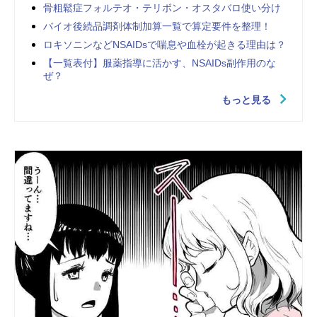
骨粗鬆症フォルテオ・テリボン・オスタバロ使い分け
バイオ後続品調剤体制加算一覧で算定要件を整理！
ロキソニンなどNSAIDsで喘息や血栓が起きる理由は？
【一覧表付】服薬指導に活かす、NSAIDs副作用のな
ぜ？
もっと見る