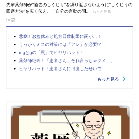
先輩薬剤師が"過去のしくじり"を繰り返さないように"しくじりの
回避方法"を広く伝え、「自分の言動の問...
もっと見る
油沼
悲劇！お盆休みと処方日数制限に罠が…！
うっかりミスの対策には「アレ」が必要!?
mgとgの「罠」でヒヤリハット！
薬剤師絶叫！「患者さん、それ言っちゃダメ！」
ヒヤリハット！患者さんに忖度したせいで…
もっと見る