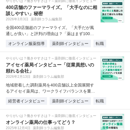
やりがいは？働きやすさは？～薬剤師に徹底インタビュー
400店舗のファーマライズ。「大手なのに相
談しやすい」秘密
2026年3月3日
薬剤師コラム編集部
全国400店舗超のファーマライズ。「大手だが風
通しが良い」と評判の理由は？「薬はまず100品
目から」という独自の教育法で…
オンライン服薬指導
薬剤師インタビュー
転職
やりがいは？働きやすさは？～薬剤師に徹底インタビュー
アイセイ薬局インタビュー「従業員想いの
頼れる会社」
2026年2月13日
薬剤師コラム編集部
地域密着した調剤薬局を400店舗以上全国展開す
るアイセイ薬局は、ワークライフバランスを重視
した、長く働ける環境が整ってい…
経営者インタビュー
薬剤師インタビュー
転職
やりがいは？働きやすさは？～薬剤師に徹底インタビュー
オンライン薬局の仕事ってどう？
2025年12月4日
薬剤師コラム編集部