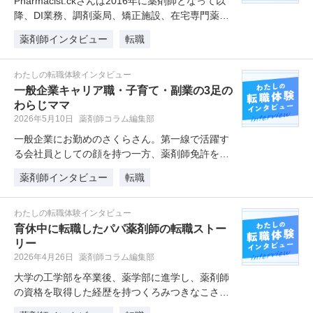
Pharmacist.ckさんは2016年に薬剤師となって以
降、DI業務、調剤薬局、矯正施設、在宅専門薬局
などを経験し、…
薬剤師インタビュー
転職
わたしの転職体験インタビュー
一般企業キャリア職・子育て・副業の3足の
わらじママ
2026年5月10日
薬剤師コラム編集部
一般企業にお勤めのさくらさん。第一線で活躍す
る会社員としての顔を持つ一方、薬剤師免許を活
かした副業へと踏み出しました。き…
薬剤師インタビュー
転職
わたしの転職体験インタビュー
育休中に転職したパパ薬剤師の転職ストー
リー
2026年4月26日
薬剤師コラム編集部
大学の工学部を卒業後、薬学部に進学し、薬剤師
の資格を取得した経歴を持つくろみつきなこさ
ん。新卒で入社した大手ドラッグスト…