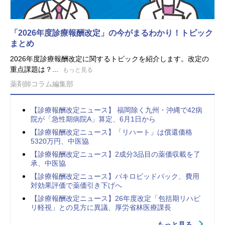
「2026年度診療報酬改定」の今がまるわかり！トピック
まとめ
2026年度診療報酬改定に関するトピックを紹介します。改定の
重点課題は？...
もっと見る
薬剤師コラム編集部
【診療報酬改定ニュース】 福岡除く九州・沖縄で42病
院が「急性期病院A」算定、6月1日から
【診療報酬改定ニュース】「リハート」は償還価格
5320万円、中医協
【診療報酬改定ニュース】2成分3品目の薬価収載を了
承、中医協
【診療報酬改定ニュース】パキロビッドパック、費用
対効果評価で薬価引き下げへ
【診療報酬改定ニュース】26年度改定「包括期リハビ
リ軽視」との見方に異議、厚労省林医療課長
もっと見る