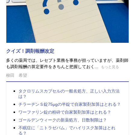
クイズ！調剤報酬改定
多くの薬局では、レセプト業務を事務が担っていますが、薬剤師
も調剤報酬の算定要件をきちんと把握しておく...
もっと見る
柳田 希望
タクロリムスカプセルの一般名処方、正しい入力方法
は？
チラーヂンＳ錠75µgの半錠で自家製剤加算はとれる？
ワーファリン錠の粉砕で自家製剤加算はとれる？
ゴールデンウィークの新薬処方、日数制限は？
不眠症に「ニトラゼパム」でハイリスク加算はとれ
る？