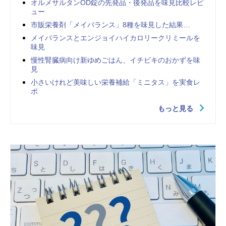
オルメサルタンOD錠の先発品・後発品を味見比較レビ
ュー
市販栄養剤「メイバランス」8種を味見した結果…
メイバランスとエンジョイハイカロリークリミールを
味見
慢性腎臓病向け新ゆめごはん、イチビキのおかずを味
見
小さいけれど美味しい栄養補給「ミニタス」を実食レ
ポ
もっと見る