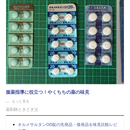
服薬指導に役立つ！やくちちの薬の味見
...
もっと見る
薬剤師ときどき父
オルメサルタンOD錠の先発品・後発品を味見比較レビ
ュー