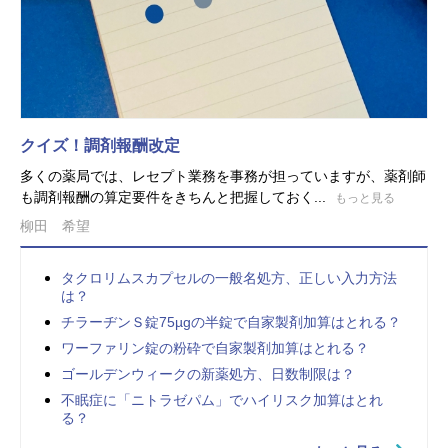
クイズ！調剤報酬改定
多くの薬局では、レセプト業務を事務が担っていますが、薬剤師
も調剤報酬の算定要件をきちんと把握しておく...
もっと見る
柳田 希望
タクロリムスカプセルの一般名処方、正しい入力方法
は？
チラーヂンＳ錠75µgの半錠で自家製剤加算はとれる？
ワーファリン錠の粉砕で自家製剤加算はとれる？
ゴールデンウィークの新薬処方、日数制限は？
不眠症に「ニトラゼパム」でハイリスク加算はとれ
る？