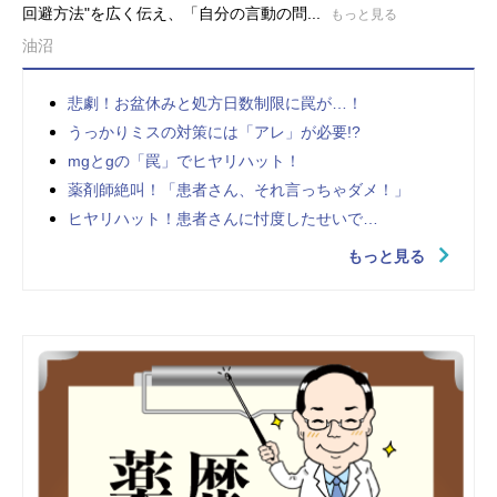
回避方法"を広く伝え、「自分の言動の問...
もっと見る
油沼
悲劇！お盆休みと処方日数制限に罠が…！
うっかりミスの対策には「アレ」が必要!?
mgとgの「罠」でヒヤリハット！
薬剤師絶叫！「患者さん、それ言っちゃダメ！」
ヒヤリハット！患者さんに忖度したせいで…
もっと見る