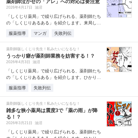
薬剤師泣かせの「アレ」への対応は要注意
2026年4月17日
油沼
「しくじり薬局」で繰り広げられる、薬剤師たち
の「しくじりあるある」を紹介します。来局した
患者さんが何気なく持参した処方箋…
服薬指導
マンガ
失敗列伝
薬剤師版しくじり先生！私みたいになるな！
うっかり癖が薬剤師業務を妨害する！？
2026年4月3日
油沼
「しくじり薬局」で繰り広げられる、薬剤師たち
の「しくじりあるある」を紹介します。ひかりさ
ん、音無くん、氷香さんが忙しそう…
服薬指導
失敗列伝
薬剤師版しくじり先生！私みたいになるな！
雑多な狭小薬局は震度3で「薬の雨」が降
る！？
2026年3月21日
油沼
「しくじり薬局」で繰り広げられる、薬剤師たち