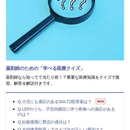
薬剤師のための「学べる医療クイズ」
薬剤師なら知ってて当たり前！？重要な医療知識をクイズで復
習。解答＆解説付きです。
Q.小児にも適応のあるSGLT2阻害薬は？
NEW
Q.LEPのうち、子宮内膜症に伴う疼痛への適応がある
のは？
Q.妊娠後期に禁忌の成分は？
Q.片頭痛予防薬・アクイプタの正しい用法は？