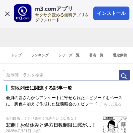
m3.comアプリ
登録1分
会員登録
無料
ログイン
インストール
サクサク読める無料アプリを
ダウンロード
トップ
ランキング
シリーズ一覧
著者一覧
選定療養
失敗列伝に関連する記事一覧
会員の皆さんからアンケートに寄せられたエピソードをベース
に、脚色を加えて作成した疑義照会のエピソード...
もっと見る
薬剤師版しくじり先生！私みたいになるな！
悲劇！お盆休みと処方日数制限に罠が…！
2026年7月31日
油沼