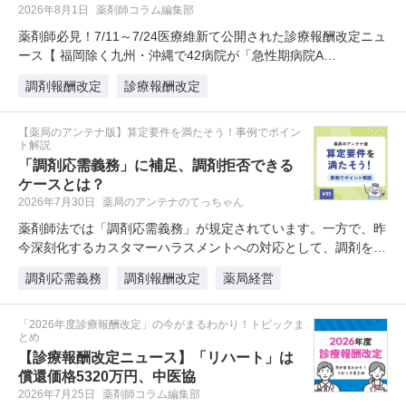
2026年8月1日
薬剤師コラム編集部
薬剤師必見！7/11～7/24医療維新て公開された診療報酬改定ニュ
ース【 福岡除く九州・沖縄で42病院が「急性期病院A…
調剤報酬改定
診療報酬改定
【薬局のアンテナ版】算定要件を満たそう！事例でポイン
ト解説
「調剤応需義務」に補足、調剤拒否できる
ケースとは？
2026年7月30日
薬局のアンテナのてっちゃん
薬剤師法では「調剤応需義務」が規定されています。一方で、昨
今深刻化するカスタマーハラスメントへの対応として、調剤を断
るこ…
調剤応需義務
調剤報酬改定
薬局経営
「2026年度診療報酬改定」の今がまるわかり！トピックま
とめ
【診療報酬改定ニュース】「リハート」は
償還価格5320万円、中医協
2026年7月25日
薬剤師コラム編集部