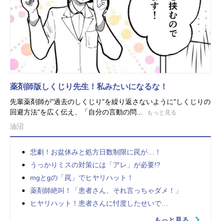
薬剤師版しくじり先生！私みたいになるな！
先輩薬剤師が"過去のしくじり"を繰り返さないように"しくじりの
回避方法"を広く伝え、「自分の言動の問...
もっと見る
油沼
悲劇！お盆休みと処方日数制限に罠が…！
うっかりミスの対策には「アレ」が必要!?
mgとgの「罠」でヒヤリハット！
薬剤師絶叫！「患者さん、それ言っちゃダメ！」
ヒヤリハット！患者さんに忖度したせいで…
もっと見る