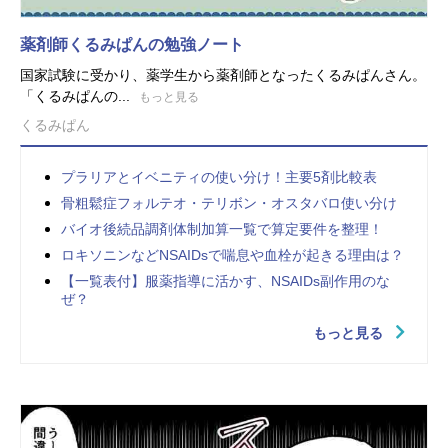
薬剤師くるみぱんの勉強ノート
国家試験に受かり、薬学生から薬剤師となったくるみぱんさん。
「くるみぱんの...
もっと見る
くるみぱん
プラリアとイベニティの使い分け！主要5剤比較表
骨粗鬆症フォルテオ・テリボン・オスタバロ使い分け
バイオ後続品調剤体制加算一覧で算定要件を整理！
ロキソニンなどNSAIDsで喘息や血栓が起きる理由は？
【一覧表付】服薬指導に活かす、NSAIDs副作用のな
ぜ？
もっと見る