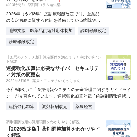
約13時間前
薬剤師コラム編集部
2026年（令和8年）度診療報酬改定では、医薬品
の安定供給に資する体制を整備している病院や有
床診療所を評価する「地域支援…
地域支援・医薬品供給対応体制加
調剤報酬改定
診療報酬改定
【薬局のアンテナ版】算定要件を満たそう！事例でポイン
ト解説
連携強化加算に必要なサイバーセキュリテ
ィ対策の変更点
2026年8月6日
薬局のアンテナのてっちゃん
令和8年6月に「医療情報システムの安全管理に関するガイドライ
ン」が見直されています。連携強化加算と電子的調剤情報連携体
制…
連携強化加算
調剤報酬改定
薬局経営
調剤報酬改定の算定項目をわかりやすく解説
【2026改定版】薬剤調整加算をわかりやす
く解説