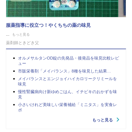
服薬指導に役立つ！やくちちの薬の味見
...
もっと見る
薬剤師ときどき父
オルメサルタンOD錠の先発品・後発品を味見比較レビ
ュー
市販栄養剤「メイバランス」8種を味見した結果…
メイバランスとエンジョイハイカロリークリミールを
味見
慢性腎臓病向け新ゆめごはん、イチビキのおかずを味
見
小さいけれど美味しい栄養補給「ミニタス」を実食レ
ポ
もっと見る