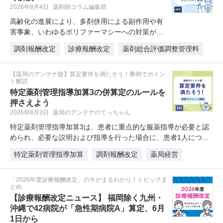
2026年8月4日
薬剤師コラム編集部
高齢化の進展により、多剤併用による副作用や有
害事象、いわゆるポリファーマシーへの対策が医
療現場の喫緊の課題となっています…
調剤報酬改定
診療報酬改定
薬剤総合評価調整管理料
【薬局のアンテナ版】算定要件を満たそう！事例でポイン
ト解説
特定薬剤管理指導加算3の併算定のルールを
押さえよう
2026年8月3日
薬局のアンテナのてっちゃん
特定薬剤管理指導加算3は、患者に重点的な服薬指導が必要と認
められ、必要な説明および指導を行った場合に、患者1人につき
当該…
特定薬剤管理指導加算
調剤報酬改定
薬局経営
「2026年度診療報酬改定」の今がまるわかり！トピックま
とめ
【診療報酬改定ニュース】 福岡除く九州・
沖縄で42病院が「急性期病院A」算定、6月
1日から