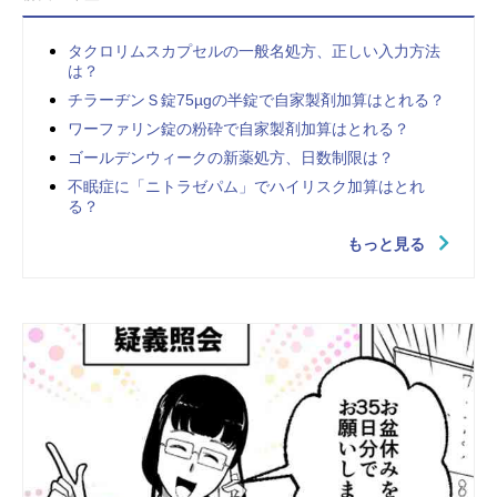
タクロリムスカプセルの一般名処方、正しい入力方法
は？
チラーヂンＳ錠75µgの半錠で自家製剤加算はとれる？
ワーファリン錠の粉砕で自家製剤加算はとれる？
ゴールデンウィークの新薬処方、日数制限は？
不眠症に「ニトラゼパム」でハイリスク加算はとれ
る？
もっと見る