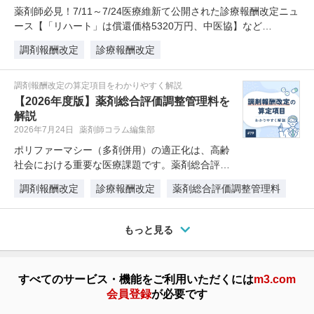
薬剤師必見！7/11～7/24医療維新て公開された診療報酬改定ニュ
ース【「リハート」は償還価格5320万円、中医協】など…
調剤報酬改定
診療報酬改定
調剤報酬改定の算定項目をわかりやすく解説
【2026年度版】薬剤総合評価調整管理料を
解説
2026年7月24日
薬剤師コラム編集部
ポリファーマシー（多剤併用）の適正化は、高齢
社会における重要な医療課題です。薬剤総合評価
調整管理料は、この課題解決を評価…
調剤報酬改定
診療報酬改定
薬剤総合評価調整管理料
もっと見る
すべてのサービス・機能をご利用いただくには
m3.com
会員登録
が必要です