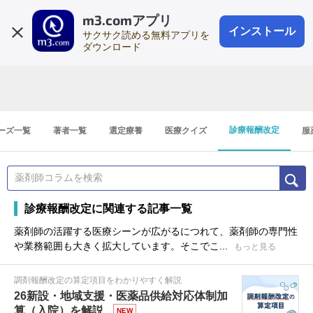
m3.comアプリ
登録1分
会員登録
無料
ログイン
インストール
サクサク読める無料アプリを
ダウンロード
診療報酬改定
ーズ一覧
著者一覧
選定療養
医療クイズ
服
診療報酬改定に関連する記事一覧
薬剤師の活躍する医療シーンが広がるにつれて、薬剤師の専門性
や業務範囲も大きく拡大しています。そこでこ...
もっと見る
調剤報酬改定の算定項目をわかりやすく解説
26新設・地域支援・医薬品供給対応体制加
算（入院）を解説
NEW