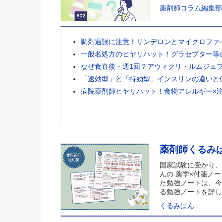
薬剤師コラム編集部
調剤過誤に注意！リンデロンとマイクロファ
一般名処方のヒヤリハット！グラセプター等
なぜ食直後・週1回？アウィクリ・ルムジェ
「速効型」と「持効型」インスリンの違いと
病院薬剤師ヒヤリハット！食物アレルギー×
薬剤師くるみ
国家試験に受かり、
んの 薬学×付箋ノー
た勉強ノートは、今
る勉強ノートを詳し
くるみぱん