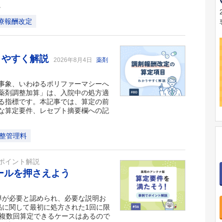
。
療報酬改定
りやすく解説
2026年8月4日
薬剤
事象、いわゆるポリファーマシーへ
薬剤調整加算」は、入院中の処方適
る指標です。本記事では、算定の前
な算定要件、レセプト摘要欄への記
整管理料
ポイント解説
ールを押さえよう
導が必要と認められ、必要な説明お
品に関して最初に処方された1回に限
を複数回算定できるケースはあるので