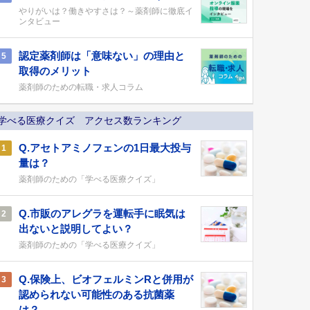
やりがいは？働きやすさは？～薬剤師に徹底イ
ンタビュー
認定薬剤師は「意味ない」の理由と
5
取得のメリット
薬剤師のための転職・求人コラム
学べる医療クイズ アクセス数ランキング
Q.アセトアミノフェンの1日最大投与
1
量は？
薬剤師のための「学べる医療クイズ」
Q.市販のアレグラを運転手に眠気は
2
出ないと説明してよい？
薬剤師のための「学べる医療クイズ」
Q.保険上、ビオフェルミンRと併用が
3
認められない可能性のある抗菌薬
は？