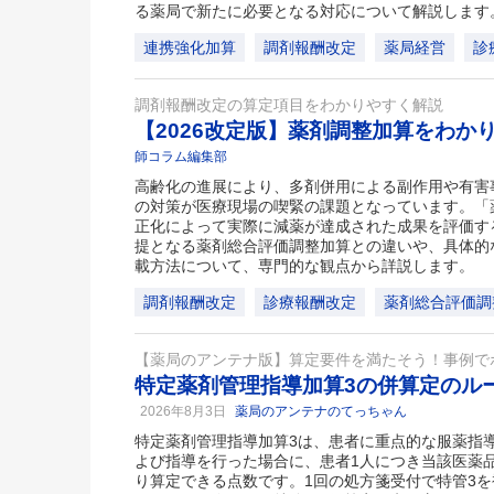
る薬局で新たに必要となる対応について解説します
連携強化加算
調剤報酬改定
薬局経営
診
調剤報酬改定の算定項目をわかりやすく解説
【2026改定版】薬剤調整加算をわか
師コラム編集部
高齢化の進展により、多剤併用による副作用や有害
の対策が医療現場の喫緊の課題となっています。「
正化によって実際に減薬が達成された成果を評価す
提となる薬剤総合評価調整加算との違いや、具体的
載方法について、専門的な観点から詳説します。
調剤報酬改定
診療報酬改定
薬剤総合評価調
【薬局のアンテナ版】算定要件を満たそう！事例で
特定薬剤管理指導加算3の併算定のル
2026年8月3日
薬局のアンテナのてっちゃん
特定薬剤管理指導加算3は、患者に重点的な服薬指
よび指導を行った場合に、患者1人につき当該医薬
り算定できる点数です。1回の処方箋受付で特管3