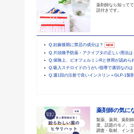
薬剤師なら知ってて
説付きです。
Q.妊娠後期に禁忌の成分は？
NEW
Q.片頭痛予防薬・アクイプタの正しい用法は
Q.保険上、ビオフェルミンRと併用が認めら
Q.吸入ステロイドのうがい指導で適切なのは
Q.週1回の注射で良いインスリン＋GLP-1製
薬剤師の気に
製薬、薬局、薬剤師
度、話題のモノ、コ
調査・取材、インタ