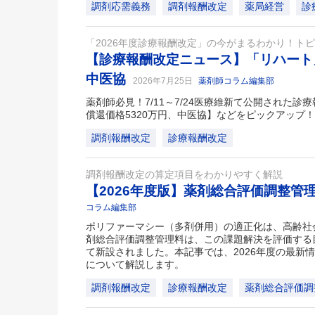
調剤応需義務
調剤報酬改定
薬局経営
診
「2026年度診療報酬改定」の今がまるわかり！ト
【診療報酬改定ニュース】「リハート」
中医協
2026年7月25日
薬剤師コラム編集部
薬剤師必見！7/11～7/24医療維新て公開された
償還価格5320万円、中医協】などをピックアップ！
調剤報酬改定
診療報酬改定
調剤報酬改定の算定項目をわかりやすく解説
【2026年度版】薬剤総合評価調整管
コラム編集部
ポリファーマシー（多剤併用）の適正化は、高齢社
剤総合評価調整管理料は、この課題解決を評価する目
て新設されました。本記事では、2026年度の最新
について解説します。
調剤報酬改定
診療報酬改定
薬剤総合評価調