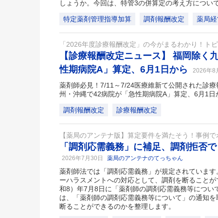
しょうか。今回は、特管3の併算定の考え方につい
特定薬剤管理指導加算
調剤報酬改定
薬局経
「2026年度診療報酬改定」の今がまるわかり！ト
【診療報酬改定ニュース】 福岡除く九
性期病院A」算定、6月1日から
2026年
薬剤師必見！7/11～7/24医療維新て公開された診
州・沖縄で42病院が「急性期病院A」算定、6月1
調剤報酬改定
診療報酬改定
【薬局のアンテナ版】算定要件を満たそう！事例で
「調剤応需義務」に補足、調剤拒否で
2026年7月30日
薬局のアンテナのてっちゃん
薬剤師法では「調剤応需義務」が規定されています
ーハラスメントへの対応として、調剤を断ることがで
和8）年7月8日に「薬剤師の調剤応需義務等につい
は、「薬剤師の調剤応需義務等について」の通知を
断ることができるのかを整理します。