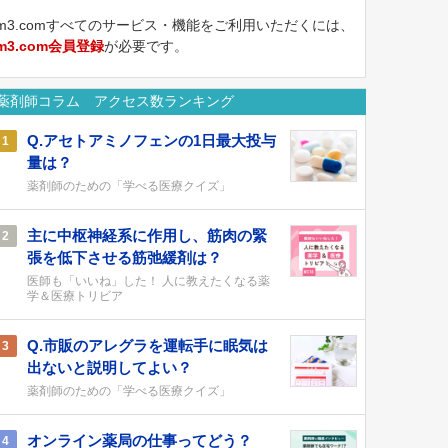
m3.comすべてのサービス・機能をご利用いただくには、
m3.com会員登録
が必要です。
薬剤師コラム アクセス数ランキング
Q.アセトアミノフェンの1日最大投与
1
量は？
薬剤師のための「学べる医療クイズ」
主に中枢神経系に作用し、筋肉の緊
2
張を低下させる筋弛緩剤は？
医師も「いいね」した！ 人に教えたくなる薬
学＆医療トリビア
Q.市販のアレグラを運転手に眠気は
3
出ないと説明してよい？
薬剤師のための「学べる医療クイズ」
オンライン薬局の仕事ってどう？
4