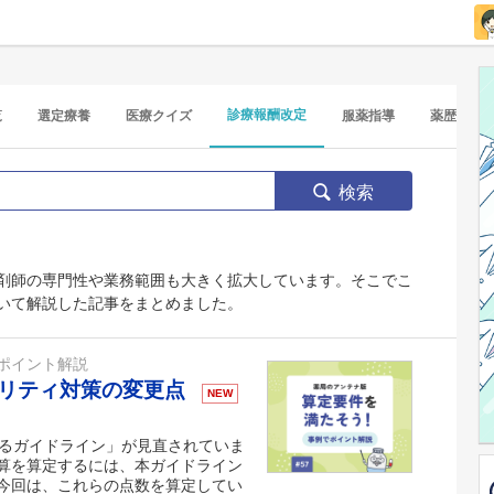
診療報酬改定
覧
選定療養
医療クイズ
服薬指導
薬歴
検索
剤師の専門性や業務範囲も大きく拡大しています。そこでこ
いて解説した記事をまとめました。
ポイント解説
ュリティ対策の変更点
NEW
するガイドライン」が見直されていま
算を算定するには、本ガイドライン
今回は、これらの点数を算定してい