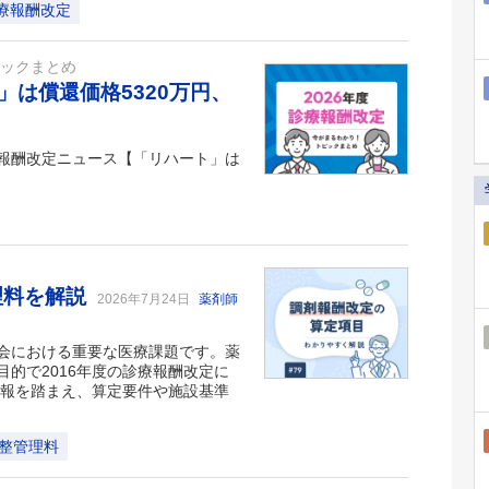
療報酬改定
ピックまとめ
は償還価格5320万円、
診療報酬改定ニュース【「リハート」は
理料を解説
2026年7月24日
薬剤師
会における重要な医療課題です。薬
的で2016年度の診療報酬改定に
情報を踏まえ、算定要件や施設基準
整管理料