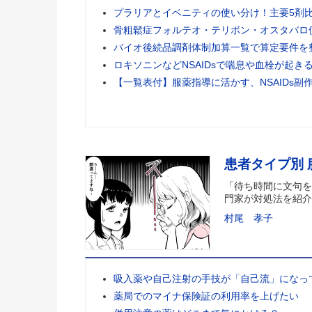
プラリアとイベニティの使い分け！主要5剤
骨粗鬆症フォルテオ・テリボン・オスタバロ
バイオ後続品調剤体制加算一覧で算定要件を
ロキソニンなどNSAIDsで喘息や血栓が起き
【一覧表付】服薬指導に活かす、NSAIDs副
患者タイプ別
「待ち時間に文句を
門家が対処法を紹介
村尾 孝子
吸入薬や自己注射の手技が「自己流」になっ
薬局でのマイナ保険証の利用率を上げたい