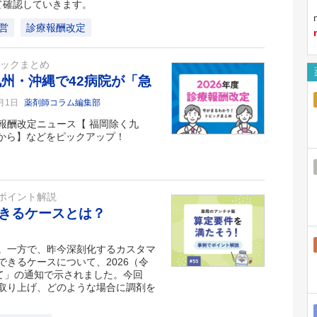
て確認していきます。
営
診療報酬改定
ピックまとめ
州・沖縄で42病院が「急
8月1日
薬剤師コラム編集部
療報酬改定ニュース【 福岡除く九
日から】などをピックアップ！
ポイント解説
きるケースとは？
。一方で、昨今深刻化するカスタマ
きるケースについて、2026（令
て」の通知で示されました。今回
取り上げ、どのような場合に調剤を