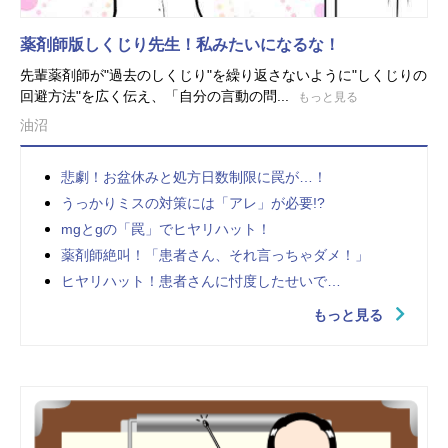
薬剤師版しくじり先生！私みたいになるな！
先輩薬剤師が"過去のしくじり"を繰り返さないように"しくじりの
回避方法"を広く伝え、「自分の言動の問...
もっと見る
油沼
悲劇！お盆休みと処方日数制限に罠が…！
うっかりミスの対策には「アレ」が必要!?
mgとgの「罠」でヒヤリハット！
薬剤師絶叫！「患者さん、それ言っちゃダメ！」
ヒヤリハット！患者さんに忖度したせいで…
もっと見る