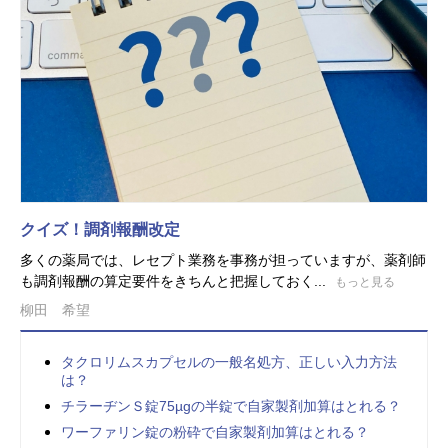
クイズ！調剤報酬改定
多くの薬局では、レセプト業務を事務が担っていますが、薬剤師
も調剤報酬の算定要件をきちんと把握しておく...
もっと見る
柳田 希望
タクロリムスカプセルの一般名処方、正しい入力方法
は？
チラーヂンＳ錠75µgの半錠で自家製剤加算はとれる？
ワーファリン錠の粉砕で自家製剤加算はとれる？