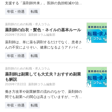
支援する「薬剤師外来」。医師の負担軽減や治療
の安全性向上のために、薬剤師の積…
年収・待遇
転職
薬剤師のための転職・求人コラム
薬剤師の白衣・髪色・ネイルの基本ルール
2026年7月26日
薬剤師コラム編集部
薬剤師は、単に薬を調剤するだけでなく、患者さ
んの不安によりそい、健康になるようアドバイス
を行うのも大切な仕事です。患者さ…
年収・待遇
転職
薬剤師のための転職・求人コラム
薬剤師は副業しても大丈夫？おすすめ副業
も解説
2026年7月22日
薬剤師コラム編集部
働き方改革や副業解禁の流れのなかで、薬剤師の
間でも副業への関心は高まっていますが、一方で
「薬剤師は副業ができるのか」と不…
年収・待遇
転職