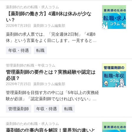
薬剤師のための転職・求人コラム
【薬剤師の働き方】4週8休は休みが少な
い？
2026年7月19日
薬剤師コラム編集部
薬剤師の求人票では、「完全週休2日制」「4週8
休」という言葉をよく目にします。一見するとど
ちらも同じように見えるので、違…
年収・待遇
転職
管理薬剤師の転職・年収コラム
管理薬剤師の要件とは？実務経験や認定は
必須？
2026年7月15日
薬剤師コラム編集部
管理薬剤師を目指す方の中には「5年以上の実務経
験が必須」「認定薬剤師でなければいけない」と
いった話を耳にしたことがある方…
管理薬剤師
年収・待遇
転職
薬剤師のための転職・求人コラム
薬剤師の仕事内容を解説！業界別の違いと