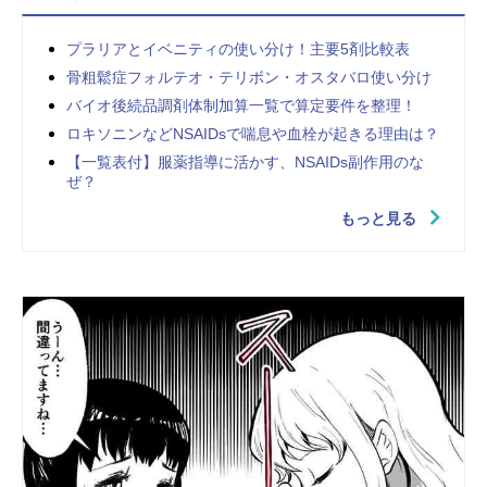
プラリアとイベニティの使い分け！主要5剤比較表
骨粗鬆症フォルテオ・テリボン・オスタバロ使い分け
バイオ後続品調剤体制加算一覧で算定要件を整理！
ロキソニンなどNSAIDsで喘息や血栓が起きる理由は？
【一覧表付】服薬指導に活かす、NSAIDs副作用のな
ぜ？
もっと見る