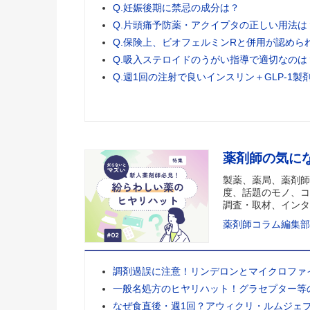
Q.妊娠後期に禁忌の成分は？
Q.片頭痛予防薬・アクイプタの正しい用法は
Q.保険上、ビオフェルミンRと併用が認めら
Q.吸入ステロイドのうがい指導で適切なのは
Q.週1回の注射で良いインスリン＋GLP-1製
薬剤師の気に
製薬、薬局、薬剤師
度、話題のモノ、コ
調査・取材、インタ
薬剤師コラム編集部
調剤過誤に注意！リンデロンとマイクロファ
一般名処方のヒヤリハット！グラセプター等
なぜ食直後・週1回？アウィクリ・ルムジェ