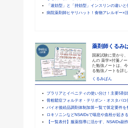
「速効型」と「持効型」インスリンの違いと
病院薬剤師ヒヤリハット！食物アレルギー×
薬剤師くるみ
国家試験に受かり、
んの 薬学×付箋ノー
た勉強ノートは、今
る勉強ノートを詳し
くるみぱん
プラリアとイベニティの使い分け！主要5剤
骨粗鬆症フォルテオ・テリボン・オスタバロ
バイオ後続品調剤体制加算一覧で算定要件を
ロキソニンなどNSAIDsで喘息や血栓が起き
【一覧表付】服薬指導に活かす、NSAIDs副