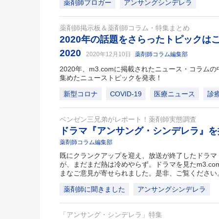
薬剤師ブロガー
アンサングシンデレラ
薬剤師掲示板＆薬剤師コラム・特集まとめ
2020年の話題をさらったトピックは
2020
2020年12月10日
薬剤師コラム編集部
2020年、m3.comに掲載されたニュース・コラ
集めたニューストピックを発表！
新型コロナ
COVID-19
医療ニュース
診
ベンゼン三兄弟がレポート！薬剤師実態調査
ドラマ『アンサング・シンデレラ』
薬剤師コラム編集部
既にクランクアップを迎え、放送が終了したドラマ
が、まだまだ熱は冷めやらず。ドラマを見たm3.c
まなご意見が寄せられました。是非、ご覧ください
薬剤師に聞きました
アンサングシンデレラ
「アンサング・シンデレラ」特集