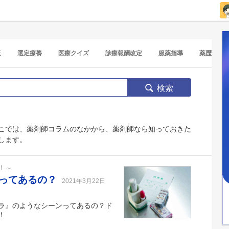
覧
選定療養
医療クイズ
診療報酬改定
服薬指導
薬歴
検索
こでは、薬剤師コラムのなかから、薬剤師なら知っておきた
します。
！～
ンってあるの？
2021年3月22日
ラ』のようなシーンってあるの？ド
！