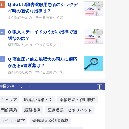
Q.SGLT2阻害薬服用患者のシックデ
3
イ時の適切な指導は？
薬剤師のための「学べる医療クイズ」
Q.吸入ステロイドのうがい指導で適
4
切なのは？
薬剤師のための「学べる医療クイズ」
Q.高血圧と前立腺肥大の両方に適応
5
があるα遮断薬は？
薬剤師のための「学べる医療クイズ」
注目のキーワード
キャリア
医薬品情報・DI
薬物療法・作用機序
門前薬局
服薬指導
医療過誤・ヒヤリハット
ライフ・雑学
研修認定薬剤師資格