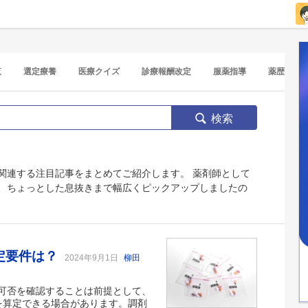
覧
選定療養
医療クイズ
診療報酬改定
服薬指導
薬歴
検索
関連する注目記事をまとめてご紹介します。 薬剤師として
、ちょっとした息抜きまで幅広くピックアップしましたの
定要件は？
2024年9月1日
柳田
可否を確認することは前提として、
を算定できる場合があります。調剤