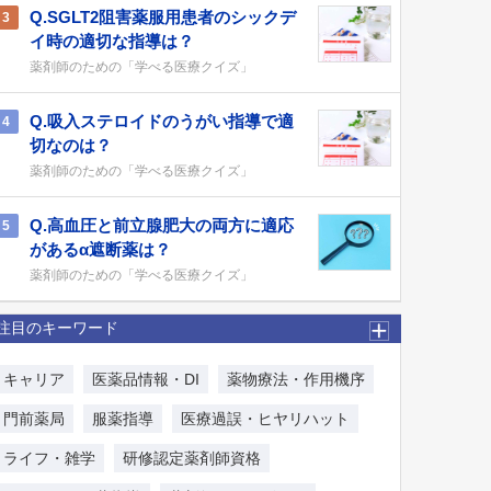
Q.SGLT2阻害薬服用患者のシックデ
3
イ時の適切な指導は？
薬剤師のための「学べる医療クイズ」
Q.吸入ステロイドのうがい指導で適
4
切なのは？
薬剤師のための「学べる医療クイズ」
Q.高血圧と前立腺肥大の両方に適応
5
があるα遮断薬は？
薬剤師のための「学べる医療クイズ」
注目のキーワード
キャリア
医薬品情報・DI
薬物療法・作用機序
門前薬局
服薬指導
医療過誤・ヒヤリハット
ライフ・雑学
研修認定薬剤師資格