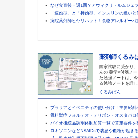
なぜ食直後・週1回？アウィクリ・ルムジェ
「速効型」と「持効型」インスリンの違いと
病院薬剤師ヒヤリハット！食物アレルギー×
薬剤師くるみ
国家試験に受かり、
んの 薬学×付箋ノー
た勉強ノートは、今
る勉強ノートを詳し
くるみぱん
プラリアとイベニティの使い分け！主要5剤
骨粗鬆症フォルテオ・テリボン・オスタバロ
バイオ後続品調剤体制加算一覧で算定要件を
ロキソニンなどNSAIDsで喘息や血栓が起き