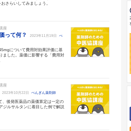
をおさらいしてみましょう。
講座
評価って何？
2023年11月19日
ぺ
錠45mgについて費用対効果評価に基
りました。薬価に影響する「費用対
。
講座
？
2023年10月22日
ぺんぎん薬剤師
いて、後発医薬品の薬価算定は一定の
アジルサルタンに着目した例で解説