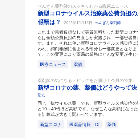
ぺんぎん薬剤師のスッキリわかる臨床ニュース
新型コロナウイルス治療薬公費負担の
報酬は？
2023年10月13日
ぺんぎん薬剤師
これまで患者負担なしで実質無料だった新型コロナウ
らは全額公費負担の見直しが実施され、一部患者自
す。また、それに伴い新型コロナウイルス感染症に
われ、調剤報酬に含まれる部分も一部変更となりま
て、この変更により薬局の業務にどんな変更が生じ
医療ニュース
薬価
薬剤師の気になるトピックをお届け！今月の特集
新型コロナの薬、薬価はどうやって
悠史
同じ「抗ウイルス薬」でも、新型ウイルス感染症の
と10～40倍ほど高額です。なぜこんな高額になっ
る計算式が大きく関わっています。
新型コロナ
医薬品情報・DI
薬価