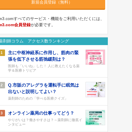
新規会員登録（無料）
m3.comすべてのサービス・機能をご利用いただくには、
m3.com会員登録
が必要です。
薬剤師コラム アクセス数ランキング
主に中枢神経系に作用し、筋肉の緊
1
張を低下させる筋弛緩剤は？
医師も「いいね」した！ 人に教えたくなる薬
学＆医療トリビア
Q.市販のアレグラを運転手に眠気は
2
出ないと説明してよい？
薬剤師のための「学べる医療クイズ」
オンライン薬局の仕事ってどう？
3
やりがいは？働きやすさは？～薬剤師に徹底イ
ンタビュー