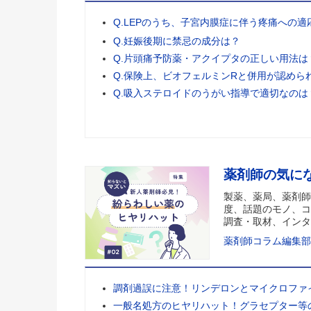
Q.LEPのうち、子宮内膜症に伴う疼痛への
Q.妊娠後期に禁忌の成分は？
Q.片頭痛予防薬・アクイプタの正しい用法は
Q.保険上、ビオフェルミンRと併用が認めら
Q.吸入ステロイドのうがい指導で適切なのは
薬剤師の気に
製薬、薬局、薬剤師
度、話題のモノ、コ
調査・取材、インタ
薬剤師コラム編集部
調剤過誤に注意！リンデロンとマイクロファ
一般名処方のヒヤリハット！グラセプター等