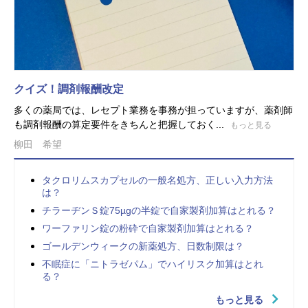
クイズ！調剤報酬改定
多くの薬局では、レセプト業務を事務が担っていますが、薬剤師
も調剤報酬の算定要件をきちんと把握しておく...
もっと見る
柳田 希望
タクロリムスカプセルの一般名処方、正しい入力方法
は？
チラーヂンＳ錠75µgの半錠で自家製剤加算はとれる？
ワーファリン錠の粉砕で自家製剤加算はとれる？
ゴールデンウィークの新薬処方、日数制限は？
不眠症に「ニトラゼパム」でハイリスク加算はとれ
る？
もっと見る