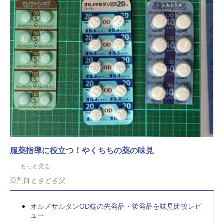
服薬指導に役立つ！やくちちの薬の味見
...
もっと見る
薬剤師ときどき父
オルメサルタンOD錠の先発品・後発品を味見比較レビ
ュー