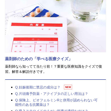
薬剤師のための「学べる医療クイズ」
薬剤師なら知ってて当たり前！？重要な医療知識をクイズで復
習。解答＆解説付きです。
Q.妊娠後期に禁忌の成分は？
NEW
Q.片頭痛予防薬・アクイプタの正しい用法は？
Q.保険上、ビオフェルミンRと併用が認められない可
能性のある抗菌薬は？
Q.吸入ステロイドのうがい指導で適切なのは？