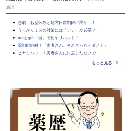
油沼
悲劇！お盆休みと処方日数制限に罠が…！
うっかりミスの対策には「アレ」が必要!?
mgとgの「罠」でヒヤリハット！
薬剤師絶叫！「患者さん、それ言っちゃダメ！」
ヒヤリハット！患者さんに忖度したせいで…
もっと見る