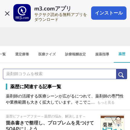
m3.comアプリ
登録1分
会員登録
無料
ログイン
インストール
サクサク読める無料アプリを
ダウンロード
薬歴
一覧
選定療養
医療クイズ
診療報酬改定
服薬指導
薬歴に関連する記事一覧
薬剤師の活躍する医療シーンが広がるにつれて、薬剤師の専門性
や業務範囲も大きく拡大しています。そこでこ...
もっと見る
薬歴ビフォーアフター～薬歴の悩み、解決します～
箇条書きで整理し、プロブレムを見つけて
SOAPにしよう