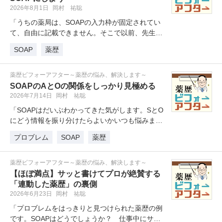
2026年8月1日
岡村 祐聡
「うちの薬局は、SOAPの入力枠が固定されてい
て、自由に記載できません。そこで以前、先生に
教わったように、「患者情報はS…
SOAP
薬歴
薬歴ビフォーアフター～薬歴の悩み、解決します～
SOAPのAとOの関係をしっかり見極める
2026年7月14日
岡村 祐聡
「SOAPはだいぶわかってきた気がします。SとO
にどう情報を振り分けたらよいかいつも悩みま
す。この薬歴はどうでしょうか。…
プロブレム
SOAP
薬歴
薬歴ビフォーアフター～薬歴の悩み、解決します～
【ほぼ満点】サッと書けてプロが絶賛する
「連動した薬歴」の裏側
2026年6月23日
岡村 祐聡
「プロブレムをはっきりと見つけられた薬歴の例
です。SOAPはどうでしょうか？ 仕事中にサッ