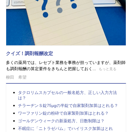
クイズ！調剤報酬改定
多くの薬局では、レセプト業務を事務が担っていますが、薬剤師
も調剤報酬の算定要件をきちんと把握しておく...
もっと見る
柳田 希望
タクロリムスカプセルの一般名処方、正しい入力方法
は？
チラーヂンＳ錠75µgの半錠で自家製剤加算はとれる？
ワーファリン錠の粉砕で自家製剤加算はとれる？
ゴールデンウィークの新薬処方、日数制限は？
不眠症に「ニトラゼパム」でハイリスク加算はとれ