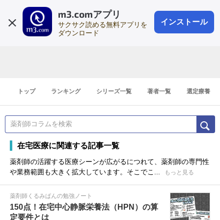
m3.comアプリ
登録1分
会員登録
無料
ログイン
インストール
サクサク読める無料アプリを
ダウンロード
トップ
ランキング
シリーズ一覧
著者一覧
選定療養
在宅医療に関連する記事一覧
薬剤師の活躍する医療シーンが広がるにつれて、薬剤師の専門性
や業務範囲も大きく拡大しています。そこでこ...
もっと見る
薬剤師くるみぱんの勉強ノート
150点！在宅中心静脈栄養法（HPN）の算
定要件とは