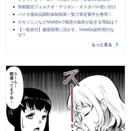
骨粗鬆症フォルテオ・テリボン・オスタバロ使い分け
バイオ後続品調剤体制加算一覧で算定要件を整理！
ロキソニンなどNSAIDsで喘息や血栓が起きる理由は？
【一覧表付】服薬指導に活かす、NSAIDs副作用のな
ぜ？
もっと見る