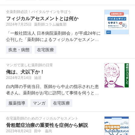
全薬剤師必読！バイタルサインを学ぼう
フィジカルアセスメントとは何か
2024年7月25日
薬剤師コラム編集部
「一般社団法人 日本病院薬剤師会」が平成24年に
公刊した「薬剤師によるフィジカルアセスメント
～バイタルサインを学ぶ～」か…
疾患・病態
在宅医療
マンガで楽しむ薬剤師の日常
俺は、犬以下か！
2024年2月14日
油沼
白内障の手術当日、医師から中止の指示された患
者さん。薬剤師がお宅に訪問して事情を伺うと、
意外な事実が発覚して…。今回は、…
服薬指導
マンガ
在宅医療
在宅薬剤師のためのフィジカルアセスメント
骨粗鬆症治療の重要性を症例から解説
2023年8月24日
田中 嘉尚