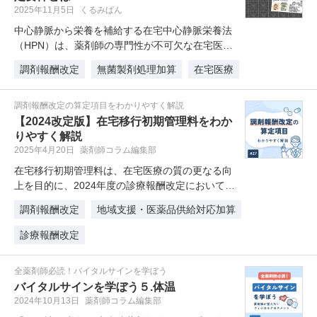
2025年11月5日
くるみぱん
中心静脈から栄養を補給する在宅中心静脈栄養法
（HPN）は、薬剤師の専門性が不可欠な在宅医療
分野です。本コラムでは、HPN…
調剤報酬改定
無菌製剤処理加算
在宅医療
調剤報酬改定の算定項目をわかりやすく解説
【2024改定版】在宅移行初期管理料をわか
りやすく解説
2025年4月20日
薬剤師コラム編集部
在宅移行初期管理料は、在宅医療の質の更なる向
上を目的に、2024年度の診療報酬改定において新
設されました。 在宅移行初…
調剤報酬改定
地域支援・医薬品供給対応加算
診療報酬改定
全薬剤師必読！バイタルサインを学ぼう
バイタルサインを学ぼう５.体温
2024年10月13日
薬剤師コラム編集部