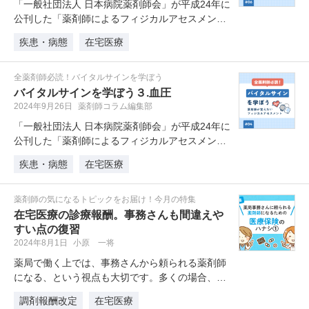
「一般社団法人 日本病院薬剤師会」が平成24年に
公刊した「薬剤師によるフィジカルアセスメント
～バイタルサインを学ぶ～」か…
疾患・病態
在宅医療
全薬剤師必読！バイタルサインを学ぼう
バイタルサインを学ぼう３.血圧
2024年9月26日
薬剤師コラム編集部
「一般社団法人 日本病院薬剤師会」が平成24年に
公刊した「薬剤師によるフィジカルアセスメント
～バイタルサインを学ぶ～」か…
疾患・病態
在宅医療
薬剤師の気になるトピックをお届け！今月の特集
在宅医療の診療報酬。事務さんも間違えや
すい点の復習
2024年8月1日
小原 一将
薬局で働く上では、事務さんから頼られる薬剤師
になる、という視点も大切です。多くの場合、薬
剤師は医療保険の勉強を後回しにし…
調剤報酬改定
在宅医療