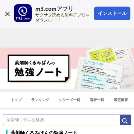
m3.comアプリ
登録1分
会員登録
無料
ログイン
インストール
サクサク読める無料アプリを
ダウンロード
トップ
ランキング
シリーズ一覧
著者一覧
選定療養
薬剤師くるみぱんの勉強ノート