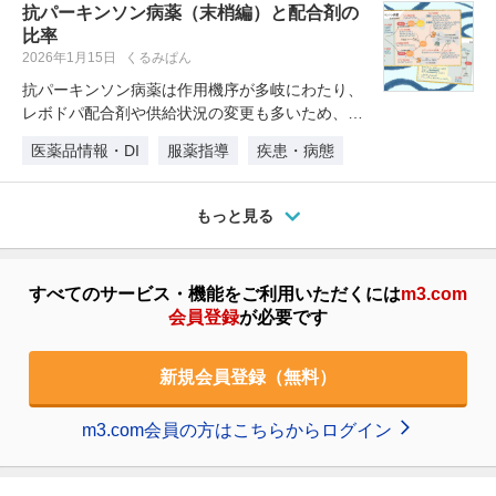
抗パーキンソン病薬（末梢編）と配合剤の
比率
2026年1月15日
くるみぱん
抗パーキンソン病薬は作用機序が多岐にわたり、
レボドパ配合剤や供給状況の変更も多いため、整
理に悩む薬剤師も多いのではないで…
医薬品情報・DI
服薬指導
疾患・病態
もっと見る
すべてのサービス・機能をご利用いただくには
m3.com
会員登録
が必要です
新規会員登録（無料）
m3.com会員の方はこちらからログイン