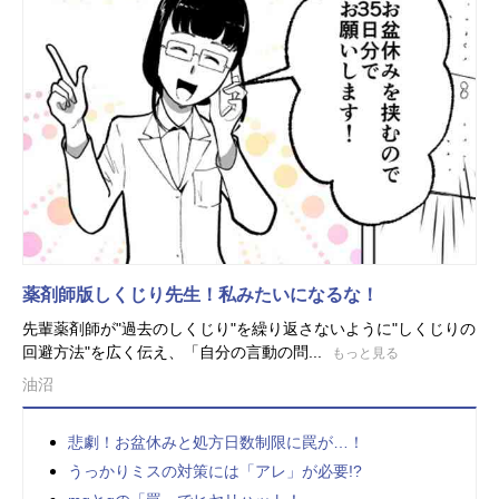
薬剤師版しくじり先生！私みたいになるな！
先輩薬剤師が"過去のしくじり"を繰り返さないように"しくじりの
回避方法"を広く伝え、「自分の言動の問...
もっと見る
油沼
悲劇！お盆休みと処方日数制限に罠が…！
うっかりミスの対策には「アレ」が必要!?