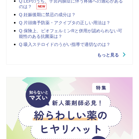
Q.LEPのうち、子宮内膜症に伴う疼痛への適応がある
のは？
NEW
Q.妊娠後期に禁忌の成分は？
Q.片頭痛予防薬・アクイプタの正しい用法は？
Q.保険上、ビオフェルミンRと併用が認められない可
能性のある抗菌薬は？
Q.吸入ステロイドのうがい指導で適切なのは？
もっと見る