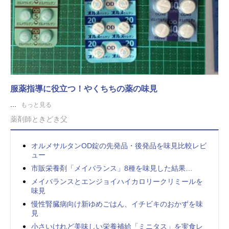
服薬指導に役立つ！やくちちの薬の味見
...
もっと見る
薬剤師ときどき父
オルメサルタンOD錠の先発品・後発品を味見比較レビ
ュー
市販栄養剤「メイバランス」8種を味見した結果…
メイバランスとエンジョイハイカロリークリミールを
味見
慢性腎臓病向け新ゆめごはん、イチビキのおかずを味
見
小さいけれど美味しい栄養補給「ミニタス」を実食レ