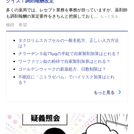
クイズ！調剤報酬改定
多くの薬局では、レセプト業務を事務が担っていますが、薬剤師
も調剤報酬の算定要件をきちんと把握しておく...
もっと見る
柳田 希望
タクロリムスカプセルの一般名処方、正しい入力方法
は？
チラーヂンＳ錠75µgの半錠で自家製剤加算はとれる？
ワーファリン錠の粉砕で自家製剤加算はとれる？
ゴールデンウィークの新薬処方、日数制限は？
不眠症に「ニトラゼパム」でハイリスク加算はとれ
る？
もっと見る