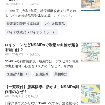
2026年6月8日
くるみぱん
2026年度（令和8年度）診療報酬改定で注目され
る「バイオ後続品調剤体制加算」。インスリン製
剤の除外規定や一般名処方の解…
特定薬剤管理指導加算
バイオ医薬品
バイオ後続品（バイオシミラー）
ロキソニンなどNSAIDsで喘息や血栓が起き
る理由は？
2026年5月12日
くるみぱん
NSAIDsの副作用解説・後編では、アスピリン喘息
や出血傾向、心血管リスクの「なぜ？」を深掘り
します。COX阻害によって…
医薬品情報・DI
服薬指導
薬物療法
【一覧表付】服薬指導に活かす、NSAIDs副
作用のなぜ？
2026年4月9日
くるみぱん
日常業務で欠かせないNSAIDsですが、漫然投与に