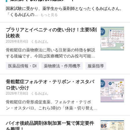
国家試験に受かり、薬学生から薬剤師となったくるみぱんさん。
「くるみぱんの...
もっと見る
プラリアとイベニティの使い分け！主要5剤
比較表
2026年8月4日
くるみぱん
骨粗鬆症の薬物療法に用いる注射薬の特徴を解説
する後編です。今回は医療機関でのみ投与可能な
「プラリア（デノスマブ）」と「イ…
医薬品情報・DI
薬物療法・作用機序
服薬指導
骨粗鬆症フォルテオ・テリボン・オスタバ
ロ使い分け
2026年7月8日
くるみぱん
骨粗鬆症の骨形成促進薬、フォルテオ・テリボ
ン・オスタバロ。これら3剤の「休薬・切り替え時
の通算ルール」や「24カ月終了後…
バイオ後続品調剤体制加算一覧で算定要件
を整理！