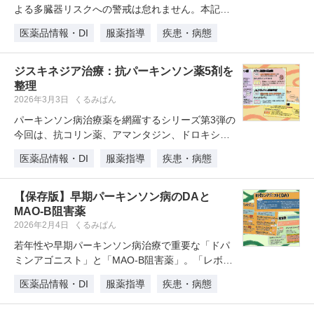
よる多臓器リスクへの警戒は怠れません。本記事
では薬剤師が押さえておくべ…
医薬品情報・DI
服薬指導
疾患・病態
ジスキネジア治療：抗パーキンソン薬5剤を
整理
2026年3月3日
くるみぱん
パーキンソン病治療薬を網羅するシリーズ第3弾の
今回は、抗コリン薬、アマンタジン、ドロキシド
パ、ゾニサミド、イストラデフェ…
医薬品情報・DI
服薬指導
疾患・病態
【保存版】早期パーキンソン病のDAと
MAO-B阻害薬
2026年2月4日
くるみぱん
若年性や早期パーキンソン病治療で重要な「ドパ
ミンアゴニスト」と「MAO-B阻害薬」。「レボド
パ製剤」優先の高齢者と異なり…
医薬品情報・DI
服薬指導
疾患・病態