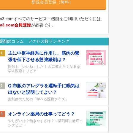
新規会員登録（無料）
m3.comすべてのサービス・機能をご利用いただくには、
m3.com会員登録
が必要です。
薬剤師コラム アクセス数ランキング
主に中枢神経系に作用し、筋肉の緊
1
張を低下させる筋弛緩剤は？
医師も「いいね」した！ 人に教えたくなる薬
学＆医療トリビア
Q.市販のアレグラを運転手に眠気は
2
出ないと説明してよい？
薬剤師のための「学べる医療クイズ」
オンライン薬局の仕事ってどう？
3
やりがいは？働きやすさは？～薬剤師に徹底イ
ンタビュー