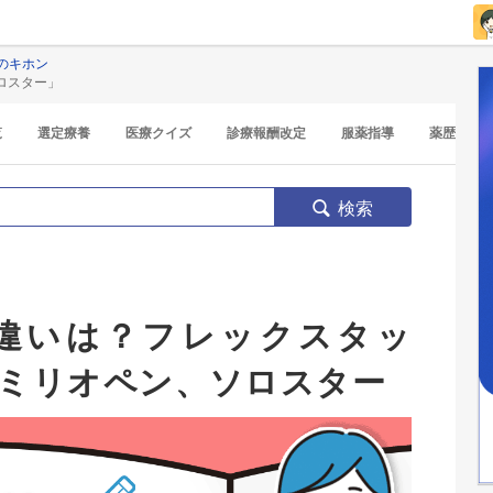
のキホン
ロスター」
覧
選定療養
医療クイズ
診療報酬改定
服薬指導
薬歴
検索
違いは？フレックスタッ
ミリオペン、ソロスター