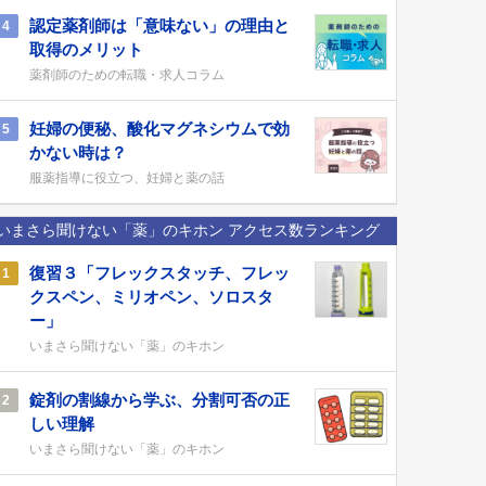
認定薬剤師は「意味ない」の理由と
4
取得のメリット
薬剤師のための転職・求人コラム
妊婦の便秘、酸化マグネシウムで効
5
かない時は？
服薬指導に役立つ、妊婦と薬の話
いまさら聞けない「薬」のキホン アクセス数ランキング
復習３「フレックスタッチ、フレッ
1
クスペン、ミリオペン、ソロスタ
ー」
いまさら聞けない「薬」のキホン
錠剤の割線から学ぶ、分割可否の正
2
しい理解
いまさら聞けない「薬」のキホン