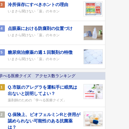
冷所保存にすべきホントの理由
3
いまさら聞けない「薬」のキホン
点眼薬における防腐剤の位置づけ
4
いまさら聞けない「薬」のキホン
糖尿病治療薬の週１回製剤の特徴
5
いまさら聞けない「薬」のキホン
学べる医療クイズ アクセス数ランキング
Q.市販のアレグラを運転手に眠気は
1
出ないと説明してよい？
薬剤師のための「学べる医療クイズ」
Q.保険上、ビオフェルミンRと併用が
2
認められない可能性のある抗菌薬
は？