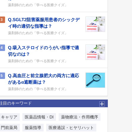
薬剤師のための「学べる医療クイズ」
Q.SGLT2阻害薬服用患者のシックデ
3
イ時の適切な指導は？
薬剤師のための「学べる医療クイズ」
Q.吸入ステロイドのうがい指導で適
4
切なのは？
薬剤師のための「学べる医療クイズ」
Q.高血圧と前立腺肥大の両方に適応
5
があるα遮断薬は？
薬剤師のための「学べる医療クイズ」
注目のキーワード
キャリア
医薬品情報・DI
薬物療法・作用機序
門前薬局
服薬指導
医療過誤・ヒヤリハット