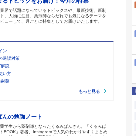
なるトピックをお届け！今月の特集
業界で話題になっているトピックスや、最新技術、新制
ト、人物に注目。薬剤師ならだれでも気になるテーマを
ビューして、月ごとに特集としてお届けいたします。
イン
の過誤対策
ブ解説
使い方
注射薬
もっと見る
ぱんの勉強ノート
薬学生から薬剤師となったくるみぱんさん。「くるみぱ
トBOOK」著者、Instagramで人気のわかりやすくまとめ