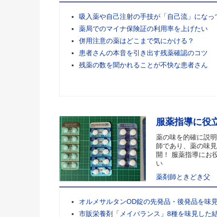
吸入薬や自己注射の手技が「自己流」になっ
薬局でのマイナ保険証の利用率を上げたい
併用注意の薬はどこまで気にかける？
患者さんの本音を引き出す残薬確認のコツ
残薬の数を聞かれることが不快な患者さん
服薬指導に役
薬の味を的確に説明
師であり、薬の味見
開！ 服薬指導にお
い
薬剤師ときどき父
オルメサルタンOD錠の先発品・後発品を味
市販栄養剤「メイバランス」8種を味見した