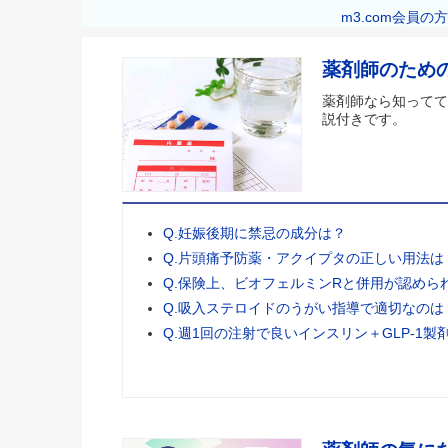
m3.com会員
薬剤師のため
薬剤師なら知ってて
説付きです。
Q.妊娠後期に禁忌の成分は？
Q.片頭痛予防薬・アクイプタの正しい用法は
Q.保険上、ビオフェルミンRと併用が認めら
Q.吸入ステロイドのうがい指導で適切なのは
Q.週1回の注射で良いインスリン＋GLP-1製