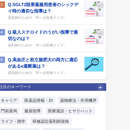
Q.SGLT2阻害薬服用患者のシックデ
3
イ時の適切な指導は？
薬剤師のための「学べる医療クイズ」
Q.吸入ステロイドのうがい指導で適
4
切なのは？
薬剤師のための「学べる医療クイズ」
Q.高血圧と前立腺肥大の両方に適応
5
があるα遮断薬は？
薬剤師のための「学べる医療クイズ」
注目のキーワード
キャリア
医薬品情報・DI
薬物療法・作用機序
門前薬局
服薬指導
医療過誤・ヒヤリハット
ライフ・雑学
研修認定薬剤師資格