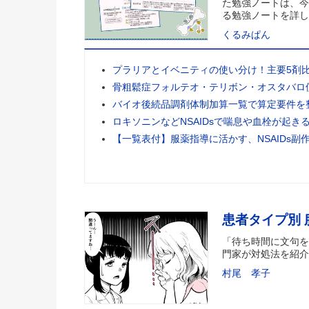
た勉強ノートは、今
る勉強ノートを詳し
くるみぱん
プラリアとイベニティの使い分け！主要5剤
骨粗鬆症フォルテオ・テリボン・オスタバロ
バイオ後続品調剤体制加算一覧で算定要件を
ロキソニンなどNSAIDsで喘息や血栓が起き
【一覧表付】服薬指導に活かす、NSAIDs副
患者タイプ別
「待ち時間に文句を
門家が対処法を紹介
村尾 孝子