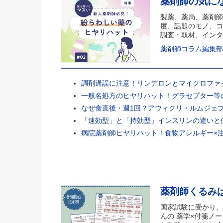
薬剤師の気に
製薬、薬局、薬剤師
度、話題のモノ、コ
調査・取材、インタ
薬剤師コラム編集部
調剤過誤に注意！リンデロンとマイクロファ
一般名処方のヒヤリハット！グラセプター等
なぜ食直後・週1回？アウィクリ・ルムジェ
「速効型」と「持効型」インスリンの違いと
病院薬剤師ヒヤリハット！食物アレルギー×
薬剤師くるみ
国家試験に受かり、
んの 薬学×付箋ノー