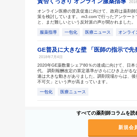
賛否くっきり オンライン服薬指導
201
オンライン医療の普及促進に向けて、政府は薬剤師
策を検討しています。 m3.comで行ったアンケー
と、まだ難しいという反対派の声が聞かれました。
服薬指導
一包化
医療ニュース
オンライ
GE普及に大きな壁 「医師の指示で先
2018年7月4日
2020年GE薬数量シェア80％の達成に向けて、日
代。 調剤報酬改定の算定基準がさらにひき上がるな
連は大きな動きがありました。調剤現場からは、後
不可欠」という声が高まっています。
一包化
医療ニュース
すべての薬剤師コラムを読む
新規会