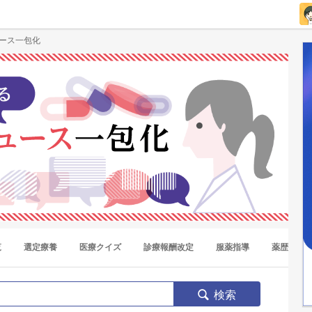
ュース一包化
覧
選定療養
医療クイズ
診療報酬改定
服薬指導
薬歴
検索