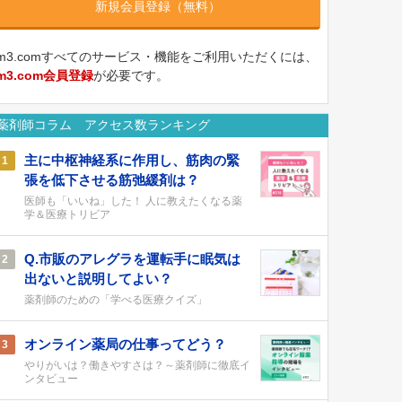
新規会員登録（無料）
m3.comすべてのサービス・機能をご利用いただくには、
m3.com会員登録
が必要です。
薬剤師コラム アクセス数ランキング
主に中枢神経系に作用し、筋肉の緊
1
張を低下させる筋弛緩剤は？
医師も「いいね」した！ 人に教えたくなる薬
学＆医療トリビア
Q.市販のアレグラを運転手に眠気は
2
出ないと説明してよい？
薬剤師のための「学べる医療クイズ」
オンライン薬局の仕事ってどう？
3
やりがいは？働きやすさは？～薬剤師に徹底イ
ンタビュー