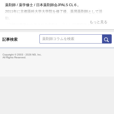
薬剤師 / 薬学修士 / 日本薬剤師会JPALS CL６。
2011年に京都薬科大学大学院を修了後、薬局薬剤師として活
動。
もっと見る
「誤解や偏見から生まれる悲劇を、正しい情報提供と教育によっ
て防ぎたい」という理念のもと、ブログ「お薬Q&A～Fizz Drug
Information」やTwitter「@Fizz_DI」を使って科学的根拠に基づ
記事検索
いた医療情報の発信・共有を行うほか、大学や薬剤師会の研修会
の講演、メディア出演・監修、雑誌の連載などにも携わる。
Copyright © 2003 - 2026 M3, Inc.
主な著書「薬局ですぐに役立つ薬の比較と使い分け100（羊土
All Rights Reserved.
社）」、「OTC医薬品の比較と使い分け（羊土社）」。