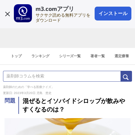
m3.comアプリ
登録1分
会員登録
無料
ログイン
インストール
サクサク読める無料アプリを
ダウンロード
トップ
ランキング
シリーズ一覧
著者一覧
選定療養
薬剤師のための「学べる医療クイズ」
更新日: 2023年3月20日
児島 悠史
問題
混ぜるとイソバイドシロップが飲みや
すくなるのは？