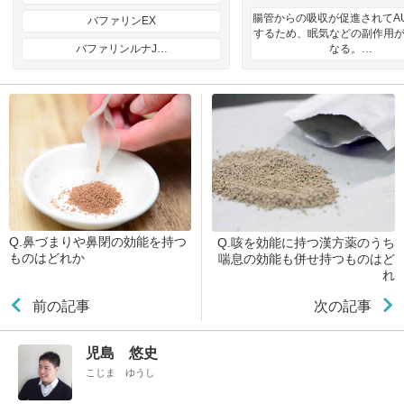
腸管からの吸収が促進されてA
バファリンEX
するため、眠気などの副作用
バファリンルナJ…
なる。…
Q.鼻づまりや鼻閉の効能を持つ
Q.咳を効能に持つ漢方薬のうち
ものはどれか
喘息の効能も併せ持つものはど
れ
前の記事
次の記事
児島 悠史
こじま ゆうし