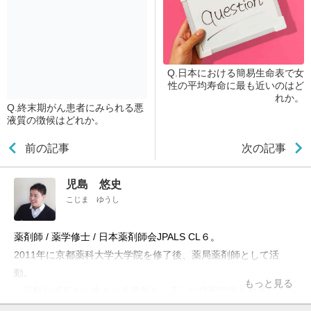
Q.日本における簡易生命表で女
性の平均寿命に最も近いのはど
れか。
Q.終末期がん患者にみられる悪
液質の徴候はどれか。
前の記事
次の記事
児島 悠史
こじま ゆうし
薬剤師 / 薬学修士 / 日本薬剤師会JPALS CL６。
2011年に京都薬科大学大学院を修了後、薬局薬剤師として活
動。
もっと見る
「誤解や偏見から生まれる悲劇を、正しい情報提供と教育によっ
て防ぎたい」という理念のもと、ブログ「お薬Q&A～Fizz Drug