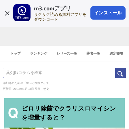
m3.comアプリ
登録1分
会員登録
無料
ログイン
インストール
サクサク読める無料アプリを
ダウンロード
トップ
ランキング
シリーズ一覧
著者一覧
選定療養
薬剤師のための「学べる医療クイズ」
更新日: 2023年1月23日
児島 悠史
ピロリ除菌でクラリスロマイシン
を増量すると？