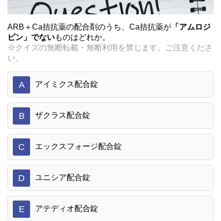
ARB＋Ca拮抗薬の配合剤のうち、Ca拮抗薬が
「アムロジ
ピン」でない
ものはどれか。
※クイズの無断転載・無断利用を禁じます。ご注意くださ
い。
A
アイミクス配合錠
B
ザクラス配合錠
C
エックスフォージ配合錠
D
ユニシア配合錠
E
アテディオ配合錠