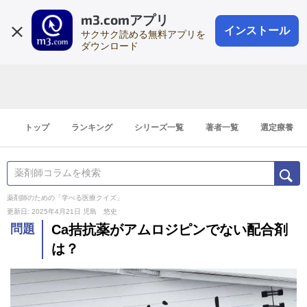
m3.comアプリ
登録1分
会員登録
無料
ログイン
インストール
サクサク読める無料アプリを
ダウンロード
トップ
ランキング
シリーズ一覧
著者一覧
選定療養
薬剤師のための「学べる医療クイズ」
更新日: 2025年4月21日
児島 悠史
問題
Ca拮抗薬がアムロジピンでない配合剤
は？