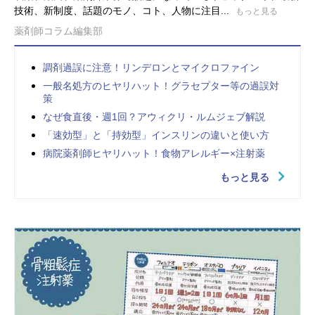
技術、新制度、話題のモノ、コト、人物に注目...
もっと見る
薬剤師コラム編集部
調剤過誤に注意！リンデロンとマイクロファイン
一般名処方のヒヤリハット！グラセプター等の過誤対
策
なぜ食直後・週1回？アウィクリ・ルムジェブ解説
「速効型」と「持効型」インスリンの違いと使い方
病院薬剤師ヒヤリハット！食物アレルギー×注射薬
もっと見る