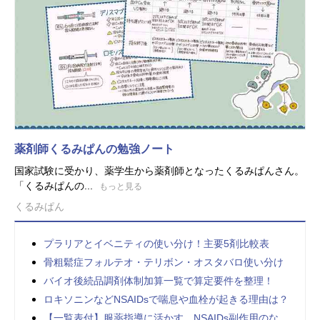
薬剤師くるみぱんの勉強ノート
国家試験に受かり、薬学生から薬剤師となったくるみぱんさん。
「くるみぱんの...
もっと見る
くるみぱん
プラリアとイベニティの使い分け！主要5剤比較表
骨粗鬆症フォルテオ・テリボン・オスタバロ使い分け
バイオ後続品調剤体制加算一覧で算定要件を整理！
ロキソニンなどNSAIDsで喘息や血栓が起きる理由は？
【一覧表付】服薬指導に活かす、NSAIDs副作用のな