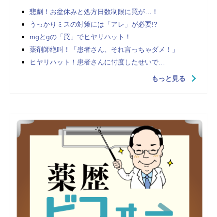
悲劇！お盆休みと処方日数制限に罠が…！
うっかりミスの対策には「アレ」が必要!?
mgとgの「罠」でヒヤリハット！
薬剤師絶叫！「患者さん、それ言っちゃダメ！」
ヒヤリハット！患者さんに忖度したせいで…
もっと見る