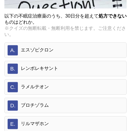
以下の不眠症治療薬のうち、30日分を超えて
処方できない
ものはどれか。
※クイズの無断転載・無断利用を禁じます。ご注意くださ
い。
A.
エスゾピクロン
B.
レンボレキサント
C.
ラメルテオン
D.
ブロチゾラム
E.
リルマザホン