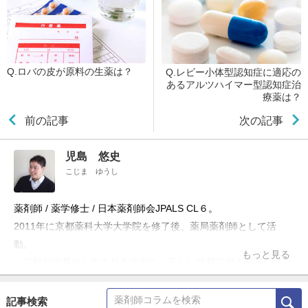
Q.ロバの皮が原料の生薬は？
Q.レビー小体型認知症に適応の
あるアルツハイマー型認知症治
療薬は？
前の記事
次の記事
児島 悠史
こじま ゆうし
薬剤師 / 薬学修士 / 日本薬剤師会JPALS CL６。
2011年に京都薬科大学大学院を修了後、薬局薬剤師として活
動。
もっと見る
「誤解や偏見から生まれる悲劇を、正しい情報提供と教育によっ
て防ぎたい」という理念のもと、ブログ「お薬Q&A～Fizz Drug
Information」やTwitter「@Fizz_DI」を使って科学的根拠に基づ
記事検索