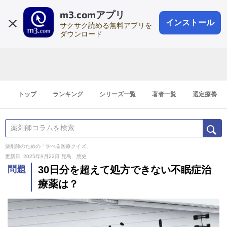
m3.comアプリ
登録1分
会員登録
無料
ログイン
インストール
サクサク読める無料アプリを
ダウンロード
トップ
ランキング
シリーズ一覧
著者一覧
選定療養
薬剤師のための「学べる医療クイズ」
更新日: 2025年9月22日
児島 悠史
問題
30日分を超えて処方できない不眠症治
療薬は？