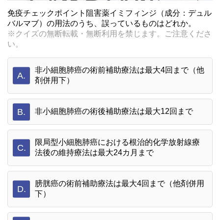
免疫チェックポイント阻害薬イミフィンジ（成分：デュル
バルマブ）の用法のうち、誤っているものはどれか。
※クイズの無断転載・無断利用を禁じます。ご注意くださ
い。
非小細胞肺癌の術前補助療法は最大4回まで（他
A.
剤併用下）
B.
非小細胞肺癌の術後補助療法は最大12回まで
限局型小細胞肺癌における根治的化学放射線療
C.
法後の維持療法は最大24カ月まで
膀胱癌の術前補助療法は最大4回まで（他剤併用
D.
下）