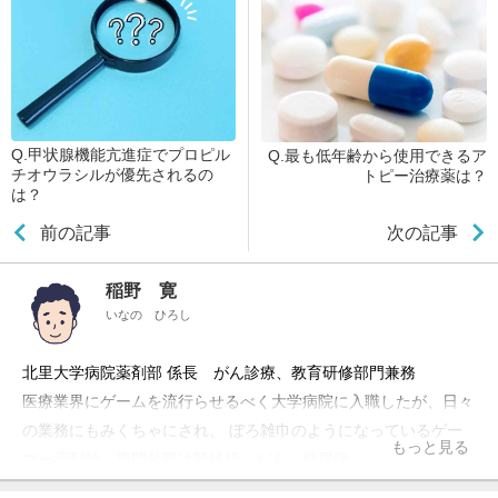
Q.甲状腺機能亢進症でプロピル
Q.最も低年齢から使用できるア
チオウラシルが優先されるの
トピー治療薬は？
は？
前の記事
次の記事
稲野 寛
いなの ひろし
北里大学病院薬剤部 係長 がん診療、教育研修部門兼務
医療業界にゲームを流行らせるべく大学病院に入職したが、日々
の業務にもみくちゃにされ、 ぼろ雑巾のようになっているゲー
もっと見る
マー薬剤師。専門分野は腎移植、がん、糖尿病。
業務では教育研修部にも席を置き、後進の育成にも積極的に携わ