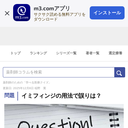
m3.comアプリ
登録1分
会員登録
無料
ログイン
インストール
サクサク読める無料アプリを
ダウンロード
トップ
ランキング
シリーズ一覧
著者一覧
選定療養
薬剤師のための「学べる医療クイズ」
更新日: 2025年12月8日
稲野 寛
問題
イミフィンジの用法で誤りは？