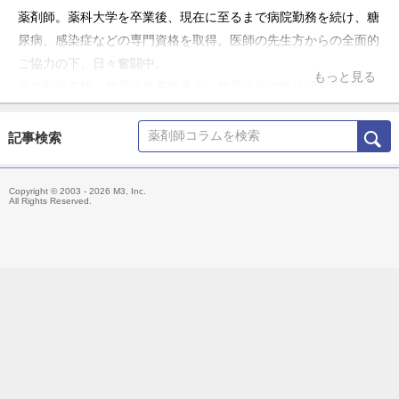
薬剤師。薬科大学を卒業後、現在に至るまで病院勤務を続け、糖
尿病、感染症などの専門資格を取得。医師の先生方からの全面的
ご協力の下、日々奮闘中。
もっと見る
主な取得資格：糖尿病療養指導士、糖尿病薬物療法認定薬剤師、
抗菌化学療法認定薬剤師、日本病院薬剤師会病院薬学認定薬剤
師、実務実習認定薬剤師
記事検索
所属学会：日本糖尿病学会、日本くすりと糖尿病学会(認定薬剤
師認定委員兼務)、日本化学療法学会、日本病院薬剤師会
Copyright © 2003 - 2026 M3, Inc.
All Rights Reserved.