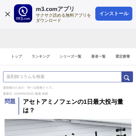
m3.comアプリ
登録1分
会員登録
無料
ログイン
インストール
サクサク読める無料アプリを
ダウンロード
トップ
ランキング
シリーズ一覧
著者一覧
選定療養
薬剤師のための「学べる医療クイズ」
更新日: 2026年6月4日
柳瀬 昌樹
問題
アセトアミノフェンの1日最大投与量
は？