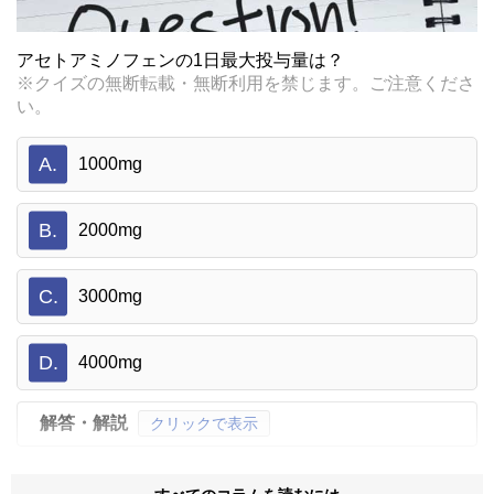
アセトアミノフェンの1日最大投与量は？
※クイズの無断転載・無断利用を禁じます。ご注意くださ
い。
A.
1000mg
B.
2000mg
C.
3000mg
D.
4000mg
解答・解説
クリックで表示